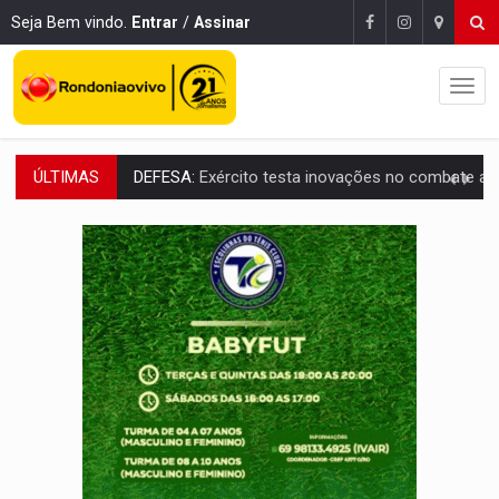
Seja Bem vindo.
Entrar
/
Assinar
ÚLTIMAS
TEMAS SOCIOAMBIENTAIS:
Em Itapuã do Oeste, CINEMAZÔNIA leva cinema amazônico 
PREVISÃO:
Interior de Rondônia terá sábado (8) de calor intenso
INFRAESTRUTURA:
Após quase 30 anos de espera, asfalto chega ao bairr
A ILHA:
Coreografia de Rondônia estreia na programação do Festival de Dan
TRÁGICO:
Pai do 'Xandy Motocross' morre em acidente
VÍDEO:
Motorista de caminhonete morre preso às ferragens em colisão com
LAZER:
Seis lugares gratuitos para aproveitar o fim de semana e
VÍDEO:
FTICCO e Força Tática prendem membro do CV com arma e drogas em