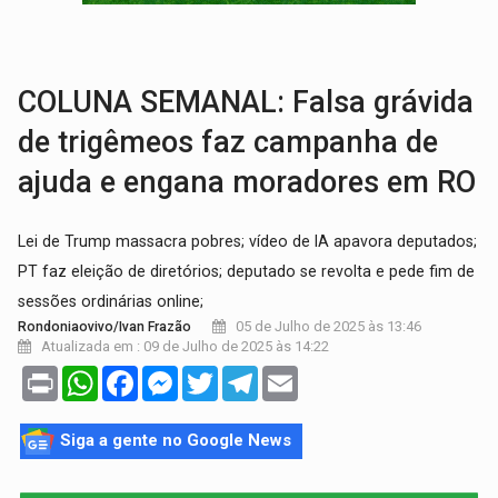
INCLUSÃO:
Prefeitura fortalece parceria com a APAE para ampliar ações v
DEFESA:
Exército testa inovações no combate a drones durante exerc
COLUNA SEMANAL: Falsa grávida
de trigêmeos faz campanha de
ajuda e engana moradores em RO
Lei de Trump massacra pobres; vídeo de IA apavora deputados;
PT faz eleição de diretórios; deputado se revolta e pede fim de
sessões ordinárias online;
05 de Julho de 2025 às 13:46
Rondoniaovivo/Ivan Frazão
Atualizada em : 09 de Julho de 2025 às 14:22
Print
WhatsApp
Facebook
Messenger
Twitter
Telegram
Email
Siga a gente no Google News