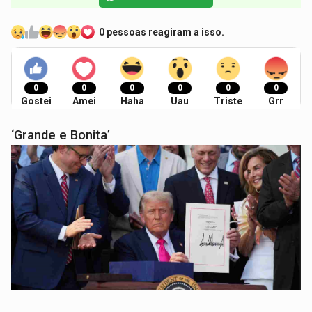
0 pessoas reagiram a isso.
0
0
0
0
0
0
Gostei
Amei
Haha
Uau
Triste
Grr
‘Grande e Bonita’