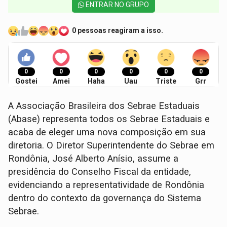
ENTRAR NO GRUPO
0 pessoas reagiram a isso.
0
0
0
0
0
0
Gostei
Amei
Haha
Uau
Triste
Grr
A Associação Brasileira dos Sebrae Estaduais
(Abase) representa todos os Sebrae Estaduais e
acaba de eleger uma nova composição em sua
diretoria. O Diretor Superintendente do Sebrae em
Rondônia, José Alberto Anísio, assume a
presidência do Conselho Fiscal da entidade,
evidenciando a representatividade de Rondônia
dentro do contexto da governança do Sistema
Sebrae.