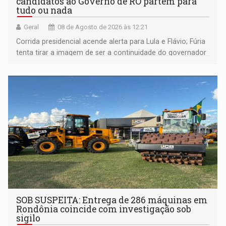
candidatos ao Governo de RO partem para
tudo ou nada
Geral
08 de Agosto de 2026 às 12:21
Corrida presidencial acende alerta para Lula e Flávio; Fúria
tenta tirar a imagem de ser a continuidade do governador
Marcos Rocha; ex-prefeito Hildon Chaves parece ainda
não ter entrado no modo eleição; ABAV faz evento em
Porto Velho
SOB SUSPEITA: Entrega de 286 máquinas em
Rondônia coincide com investigação sob
sigilo