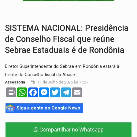
VÍDEO:
Líder religioso é preso por abusar de fiéis sob pretexto de 'pro
LEVANTAMENTO:
Brasil tem uma história marcada por guerras, revoltas e con
SISTEMA NACIONAL: Presidência
de Conselho Fiscal que reúne
Sebrae Estaduais é de Rondônia
Diretor Superintendente do Sebrae em Rondônia estará à
frente do Conselho fiscal da Abase
11 de Julho de 2025 às 15:27
Assessoria
Print
WhatsApp
Facebook
Messenger
Twitter
Telegram
Email
Siga a gente no Google News
Compartilhar no Whatsapp