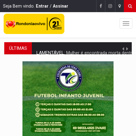
Seja Bem vindo.
Entrar
/
Assinar
ÚLTIMAS
LAMENTÁVEL:
Mulher é encontrada morta dentro de residência e
'XANDY DO MOTOCROSS':
Pai morre em acidente na BR-364 duas semanas após condena
PESO DO VOTO:
Cinco maiores colégios eleitorais concentram 53,7% dos v
COLUNA SEMANAL:
Largada foi dada e candidatos ao Governo de RO partem 
SOB SUSPEITA:
Entrega de 286 máquinas em Rondônia coincide com investig
ARTIGO:
Reter até 50% no distrato imobiliário é legal, mas não pode 
DO HOSPITAL AO CAMPO:
Veja as mais de 200 ações de Marcos Rogé
EXPANSÃO:
Grupo Nova Era amplia presença em PVH e transforma Aramix em