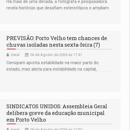
Há mais de uma década, a fotógrafa e pesquisadora
revela histórias que desafiam estereótipos e ampliam
a compreensão sobre a Amazônia e suas populações
negras
PREVISÃO: Porto Velho tem chances de
chuvas isoladas nesta sexta-feira (7)
Geral
06 de Agosto de 2026 às 17:41
Censipam aponta estabilidade na maior parte do
estado, mas alerta para instabilidade na capital,
Ariquemes e outros municípios da região norte
SINDICATOS UNIDOS: Assembleia Geral
delibera greve da educação municipal
em Porto Velho
Geral
06 de Agosto de 2026 às 17:30