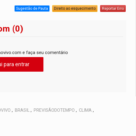
Sugestão de Pauta
Direito ao esquecimento
Reportar Erro
om (0)
ovivo.com e faça seu comentário
i para entrar
VIVO
,
BRASIL
,
PREVISÃODOTEMPO
,
CLIMA
,