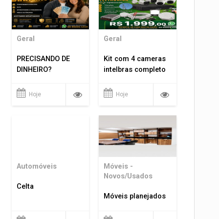
Geral
Geral
PRECISANDO DE
Kit com 4 cameras
DINHEIRO?
intelbras completo
Hoje
Hoje
Automóveis
Móveis -
Novos/Usados
Celta
Móveis planejados