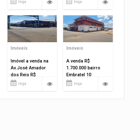
Hoje
Hoje
Imóveis
Imóveis
Imóvel a venda na
A venda R$
Av.José Amador
1.700.000 bairro
dos Reis R$
Embratel 10
1.400.000
apartamentos!
Hoje
Hoje