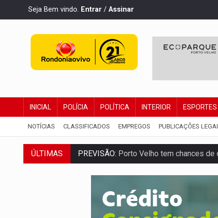
Seja Bem vindo.
Entrar
/
Assinar
INICIAL
POLÍCIA
POLÍTICA
INTERIOR
ESPORTES
NOTÍCIAS
CLASSIFICADOS
EMPREGOS
PUBLICAÇÕES LEGA
ÚLTIMAS
PREVISÃO:
Porto Velho tem chances de c
SINDICATOS UNIDOS:
Assembleia Geral 
PROCESSO SELETIVO:
Rondoniaovivo abr
AGOSTO LILÁS:
MPRO lança de portal e p