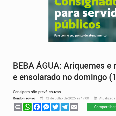
REGULARIZAÇÃO:
Refis 2026 segue até o
ROLIM DE MOURA:
Programa da Energisa
VIOLÊNCIA VICÁRIA:
MPRO obtém conden
INDISPONÍVEL:
Transparência do Cindero
AMPLIAÇÃO:
IGs de Rondônia entram em 
ENCONTRO:
Amazônia Negra ganha projeç
BEBA ÁGUA: Ariquemes e r
e ensolarado no domingo (
Censipam não prevê chuvas
Rondoniaovivo
12 de Julho de 2025 às 17:00
Atualizada 
Print
WhatsApp
Facebook
Messenger
Twitter
Telegram
Email
Compartilhar