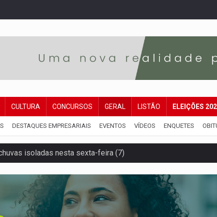
CULTURA
CONCURSOS
GERAL
LISTÃO
ELEIÇÕES 20
IS
DESTAQUES EMPRESARIAIS
EVENTOS
VÍDEOS
ENQUETES
OBIT
huvas isoladas nesta sexta-feira (7)
delibera greve da educação municipal em Porto Velho
e oficina de Comunicação com oportunidade de integrar equipe
romove reflexão sobre trajetória da Lei Maria da Penha