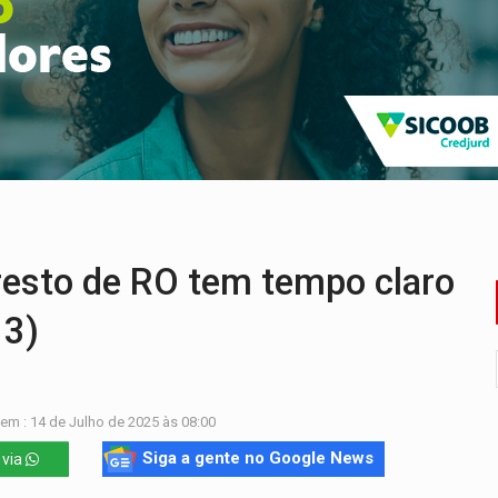
 fim do ano para regularização de débitos
 beneficia 60 famílias com geladeiras e ventiladores novos
ação de réu a 21 anos de prisão em Espigão do Oeste
ndônia apresenta indisponibilidade com erro 451
programa internacional para acelerar negócios
ão nacional com participação de Marcela Bonfim
esto de RO tem tempo claro
13)
em : 14 de Julho de 2025 às 08:00
Siga a gente no Google News
 via