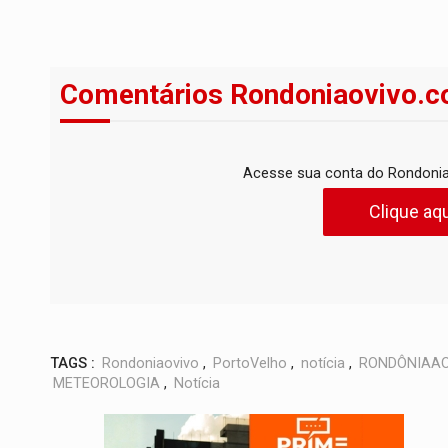
Comentários Rondoniaovivo.c
Acesse sua conta do Rondonia
Clique aqu
TAGS :
Rondoniaovivo
,
PortoVelho
,
notícia
,
RONDÔNIAAO
METEOROLOGIA
,
Notícia