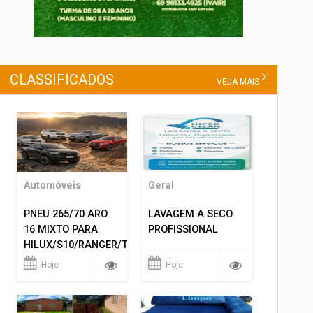
CLASSIFICADOS
VEJA MAIS
Automóveis
Geral
PNEU 265/70 ARO
LAVAGEM A SECO
16 MIXTO PARA
PROFISSIONAL
HILUX/S10/RANGER/TRITON
ETC... MONTAGEM
Hoje
Hoje
GRATIS 599,00