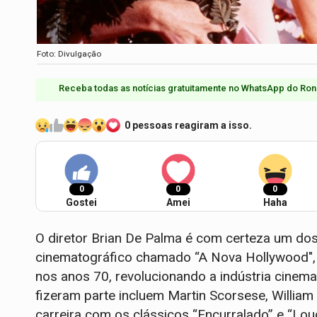
Foto: Divulgação
Receba todas as notícias gratuitamente no WhatsApp do Ron
0 pessoas reagiram a isso.
0
0
0
Gostei
Amei
Haha
O diretor Brian De Palma é com certeza um do
cinematográfico chamado “A Nova Hollywood", q
nos anos 70, revolucionando a indústria cinema
fizeram parte incluem Martin Scorsese, William F
carreira com os clássicos “Encurralado” e “Lo