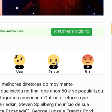
doniaovivo.com.​
ENTRAR NO GRUPO
0
0
0
Uau
Triste
Grr
s melhores diretores do movimento
ue iniciou no final dos anos 60 e se popularizou
tográfica americana. Outros diretores que
riedkin, Steven Spielberg (no início de sua
uca Escapada”), George Lucas e Francis Ford