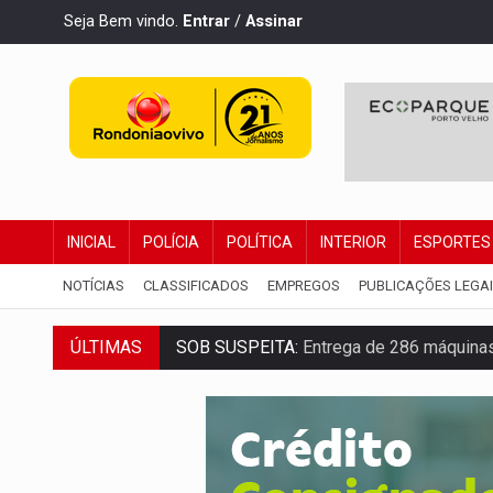
Seja Bem vindo.
Entrar
/
Assinar
INICIAL
POLÍCIA
POLÍTICA
INTERIOR
ESPORTES
NOTÍCIAS
CLASSIFICADOS
EMPREGOS
PUBLICAÇÕES LEGA
SOB SUSPEITA:
Entrega de 286 máquinas
ÚLTIMAS
ARTIGO:
Reter até 50% no distrato imobil
DO HOSPITAL AO CAMPO:
Veja as mais 
EXPANSÃO:
Grupo Nova Era amplia pres
ROTA GLOBAL:
PCC amplia presença inter