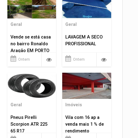
Geral
Geral
Vende se está casa
LAVAGEM A SECO
no bairro Ronaldo
PROFISSIONAL
Aragão EM PORTO
VELHO RO.
Ontem
Ontem
Geral
Imóveis
Pneus Pirelli
Vila com 16 ap a
Scorpion ATR 225
venda mais 1 % de
65 R17
rendimento