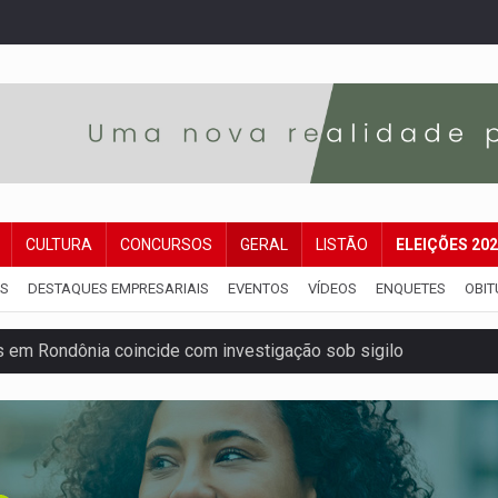
CULTURA
CONCURSOS
GERAL
LISTÃO
ELEIÇÕES 20
IS
DESTAQUES EMPRESARIAIS
EVENTOS
VÍDEOS
ENQUETES
OBIT
 em Rondônia coincide com investigação sob sigilo
iário é legal, mas não pode ser automático
de 200 ações de Marcos Rogério para Rondônia
ença em PVH e transforma Aramix em Super Nova Era
nacional e transforma Brasil em corredor da cocaína