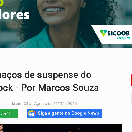
Antônio Ocampo conduz a história de uma ferrovia desgoverna
em ao Iphan recuperação de área atingida por erosão na EFMM
ta de carne assada para o almoço e o jantar
 professores em PVH é considerada ilegal pela Justiça
candidatos ao Governo de RO partem para tudo ou nada
maços de suspense do
ock - Por Marcos Souza
ualizada em : 05 de Agosto de 2025 às 08:26
Siga a gente no Google News
 via