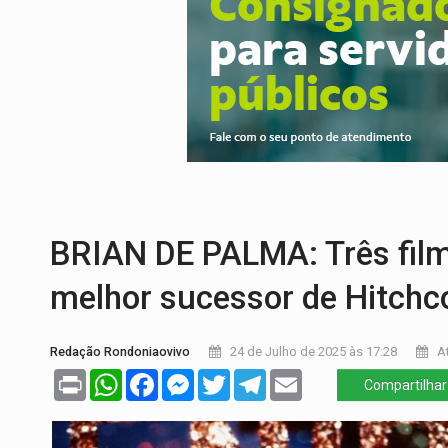
CONEXÃO RONDONIAOVIVO:
Museólogo 
EXTENSÃO DE DANOS:
Ferroviários ped
VARIANDO O CARDÁPIO:
Veja essa recei
PREJUÍZO AOS ESTUDANTES:
Greve dos
COLUNA SEMANAL:
Largada foi dada e 
BRIAN DE PALMA: Três fil
melhor sucessor de Hitchc
Redação Rondoniaovivo
24 de Julho de 2025 às 17:28
At
Print
WhatsApp
Facebook
Messenger
Twitter
Telegram
Email
Compartilhar