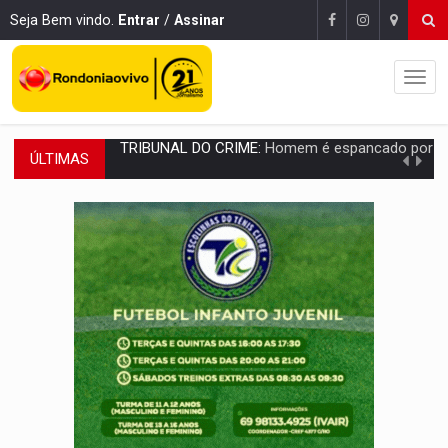
Seja Bem vindo.
Entrar
/
Assinar
ÚLTIMAS
VÍDEO:
Perseguição é registrada no shopping após colombiana furtar ce
LUDOPATIA:
Apostas online começam a afetar produtividade e rotina
REFLORESTAMENTO:
Plantar árvores não será mais suficiente para comprov
OVNIS NA LUA:
Cientistas alertam para possível base secreta no satélite n
ACABOU COM PEUGEOT:
Incêndio destrói carro que era rebocado para oficina no
VÍDEO:
Ladrão é filmado furtando moto na frente do bar 
BOLSAS DE PESQUISA:
Iniciativa Amazônia+10 lança chamada para fortalecer cadeia
MATERIAL:
Brasil tem grandes reservas de urânio, mas produz pouco e impo