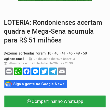
VÍDEO:
Armado com machado, homem ameaça matar sobrinha grávida e com
TRIBUNAL DO CRIME:
Homem é espancado por facção criminosa 
LOTERIA: Rondonienses acertam
quadra e Mega-Sena acumula
para R$ 51 milhões
Dezenas sorteadas foram: 10 - 40 - 41 - 45 - 48 - 50
28 de Julho de 2025 às 09:03
Agência Brasil
Atualizada em : 28 de Julho de 2025 às 23:30
Print
WhatsApp
Facebook
Messenger
Twitter
Telegram
Email
Siga a gente no Google News
Compartilhar no Whatsapp