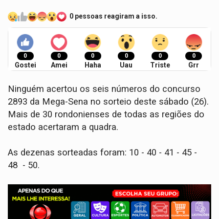
0 pessoas reagiram a isso.
0
0
0
0
0
0
Gostei
Amei
Haha
Uau
Triste
Grr
Ninguém acertou os seis números do concurso
2893 da Mega-Sena no sorteio deste sábado (26).
Mais de 30 rondonienses de todas as regiões do
estado acertaram a quadra.
As dezenas sorteadas foram: 10 - 40 - 41 - 45 -
48 - 50.