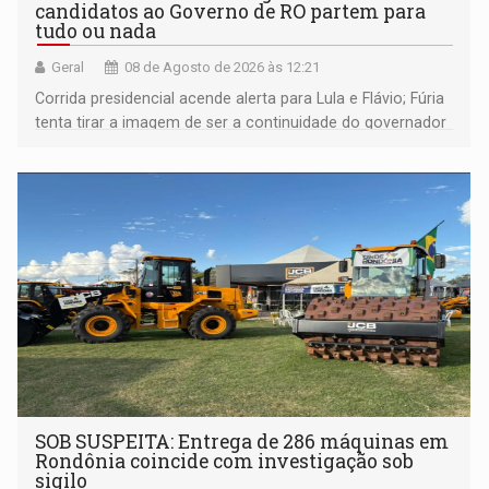
candidatos ao Governo de RO partem para
tudo ou nada
Geral
08 de Agosto de 2026 às 12:21
Corrida presidencial acende alerta para Lula e Flávio; Fúria
tenta tirar a imagem de ser a continuidade do governador
Marcos Rocha; ex-prefeito Hildon Chaves parece ainda
não ter entrado no modo eleição; ABAV faz evento em
Porto Velho
SOB SUSPEITA: Entrega de 286 máquinas em
Rondônia coincide com investigação sob
sigilo