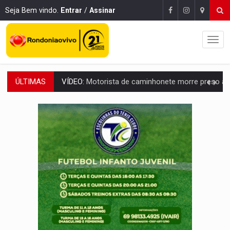
Seja Bem vindo.
Entrar
/
Assinar
ÚLTIMAS
LAZER:
Seis lugares gratuitos para aproveitar o fim de semana e
VÍDEO:
FTICCO e Força Tática prendem membro do CV com arma e drogas em
INCLUSÃO:
Prefeitura fortalece parceria com a APAE para ampliar ações v
DEFESA:
Exército testa inovações no combate a drones durante exerc
TEMAS SOCIOAMBIENTAIS:
Em Itapuã do Oeste, CINEMAZÔNIA leva cinema amazônico 
PREVISÃO:
Interior de Rondônia terá sábado (8) de calor intenso
INFRAESTRUTURA:
Após quase 30 anos de espera, asfalto chega ao bairr
A ILHA:
Coreografia de Rondônia estreia na programação do Festival de Dan