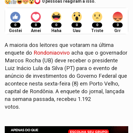
0 pessoas reagiram a isso.
0
0
0
0
0
0
Gostei
Amei
Haha
Uau
Triste
Grr
A maioria dos leitores que votaram na última
enquete do
Rondoniaovivo
acha que o governador
Marcos Rocha (UB) deve receber o presidente
Luiz Inácio Lula da Silva (PT) para o evento de
anúncio de investimentos do Governo Federal que
acontece nesta sexta-feira (8) em Porto Velho,
capital de Rondônia. A enquete do jornal, lançada
na semana passada, recebeu 1.192
votos.