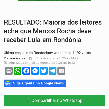
TRÁGICO:
Pai do 'Xandy Motocross' morre em acidente
VÍDEO:
Motorista de caminhonete morre preso às ferragens em colisão com
RESULTADO: Maioria dos leitores
acha que Marcos Rocha deve
receber Lula em Rondônia
Última enquete do Rondoniaovivo recebeu 1.192 votos
07 de Agosto de 2025 às 14:29
Rondoniaovivo
Atualizada em : 08 de Agosto de 2025 às 10:22
Print
WhatsApp
Facebook
Messenger
Twitter
Telegram
Email
Siga a gente no Google News
Compartilhar no Whatsapp