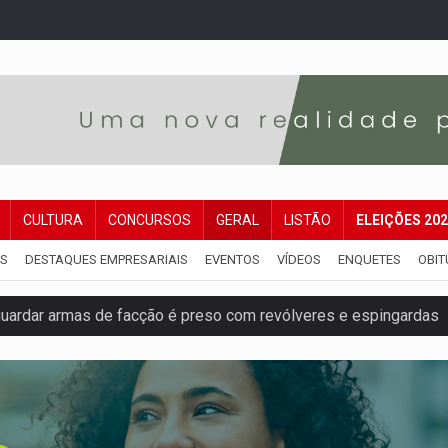
CULTURA
CONCURSOS
GERAL
LISTÃO
ELEIÇÕES 20
IS
DESTAQUES EMPRESARIAIS
EVENTOS
VÍDEOS
ENQUETES
OBIT
ardar armas de facção é preso com revólveres e espingardas
mortos em colisão entre carreta e Fiat Uno na BR-364
umprimento da legislação sobre transporte de cargas por em
 sexual infantil na internet e via IA