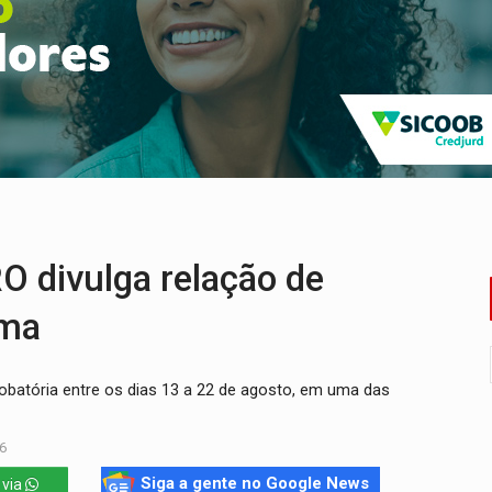
rgia nuclear, defesa e ciência em Brasília
o deixa quatro mortos e um em estado grave na BR
ão nacional com participação de Marcela Bonfim
huvas isoladas nesta sexta-feira (7)
delibera greve da educação municipal em Porto Velho
 vítimas de acidente na BR-364, entre elas uma criança
 divulga relação de
ama
atória entre os dias 13 a 22 de agosto, em uma das
6
Siga a gente no Google News
 via