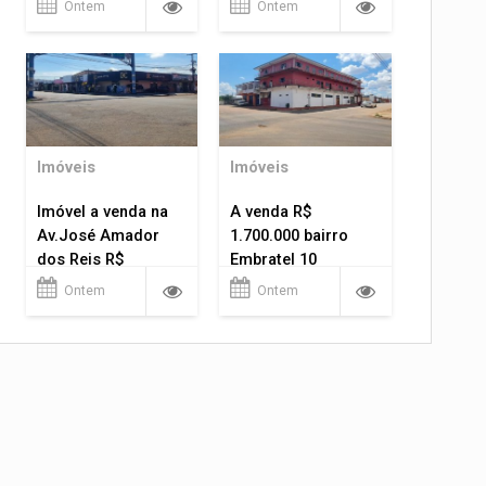
Ontem
Ontem
Imóveis
Imóveis
Imóvel a venda na
A venda R$
Av.José Amador
1.700.000 bairro
dos Reis R$
Embratel 10
1.400.000
apartamentos!
Ontem
Ontem