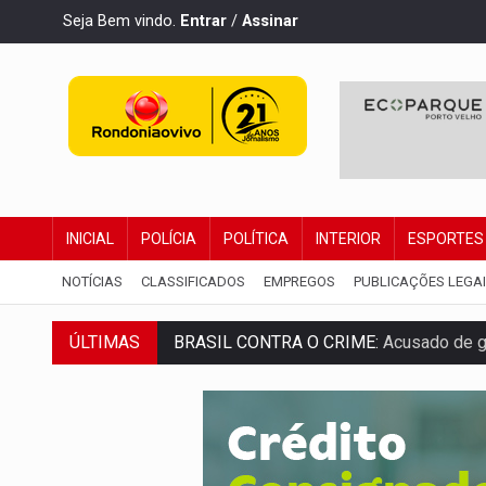
Seja Bem vindo.
Entrar
/
Assinar
INICIAL
POLÍCIA
POLÍTICA
INTERIOR
ESPORTES
NOTÍCIAS
CLASSIFICADOS
EMPREGOS
PUBLICAÇÕES LEGA
ÚLTIMAS
BRASIL CONTRA O CRIME:
Acusado de gu
TRAGÉDIA:
Sobe para cinco o número de 
TRANSPORTE DE ARROZ:
MPF assegura c
DEEPFAKE:
Sancionada lei contra violência