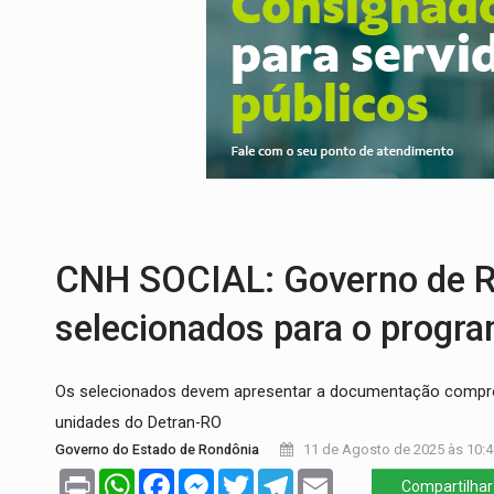
COLEGIADO:
Brasil e Rússia discutem ene
URGENTE:
Colisão entre caminhão e carr
ENCONTRO:
Amazônia Negra ganha projeç
PREVISÃO:
Porto Velho tem chances de c
SINDICATOS UNIDOS:
Assembleia Geral 
FAMÍLIA MORREU:
Identificadas as cinco
CNH SOCIAL: Governo de RO
selecionados para o progr
Os selecionados devem apresentar a documentação comprob
unidades do Detran-RO
Governo do Estado de Rondônia
11 de Agosto de 2025 às 10:4
Print
WhatsApp
Facebook
Messenger
Twitter
Telegram
Email
Compartilhar