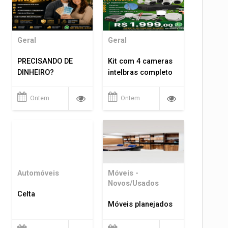
Geral
Geral
PRECISANDO DE
Kit com 4 cameras
DINHEIRO?
intelbras completo
Ontem
Ontem
Automóveis
Móveis -
Novos/Usados
Celta
Móveis planejados