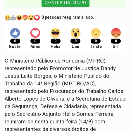
ENTRAR NO GRUPO
0 pessoas reagiram a isso.
0
0
0
0
0
0
Gostei
Amei
Haha
Uau
Triste
Grr
O Ministério Público de Rondônia (MPRO),
representado pelo Promotor de Justiça Dandy
Jesus Leite Borges; o Ministério Público do
Trabalho da 14ª Região (MPT-RO/AC),
representado pelo Procurador do Trabalho Carlos
Alberto Lopes de Oliveira, e a Secretaria de Estado
da Segurança, Defesa e Cidadania, representada
pelo Secretário Adjunto Hélio Gomes Ferreira,
reuniram-se nesta quinta-feira (14/8) com
representantes de diversos órgãos de