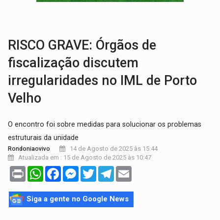
TRÁGICO:
Pai do 'Xandy Motocross' morre em acidente
VÍDEO:
Motorista de caminhonete morre preso às ferragens em colisão com
RISCO GRAVE: Órgãos de
fiscalização discutem
irregularidades no IML de Porto
Velho
O encontro foi sobre medidas para solucionar os problemas
estruturais da unidade
14 de Agosto de 2025 às 15:44
Rondoniaovivo
Atualizada em : 15 de Agosto de 2025 às 10:47
Print
WhatsApp
Facebook
Messenger
Twitter
Telegram
Email
Siga a gente no Google News