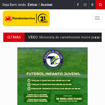
Seja Bem vindo.
Entrar
/
Assinar
ÚLTIMAS
LAZER:
Seis lugares gratuitos para aproveitar o fim de semana e
VÍDEO:
FTICCO e Força Tática prendem membro do CV com arma e drogas em
INCLUSÃO:
Prefeitura fortalece parceria com a APAE para ampliar ações v
DEFESA:
Exército testa inovações no combate a drones durante exerc
TEMAS SOCIOAMBIENTAIS:
Em Itapuã do Oeste, CINEMAZÔNIA leva cinema amazônico 
PREVISÃO:
Interior de Rondônia terá sábado (8) de calor intenso
INFRAESTRUTURA:
Após quase 30 anos de espera, asfalto chega ao bairr
A ILHA:
Coreografia de Rondônia estreia na programação do Festival de Dan