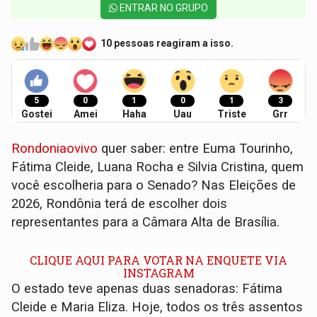
ENTRAR NO GRUPO
10 pessoas reagiram a isso.
5
0
1
0
1
3
Gostei
Amei
Haha
Uau
Triste
Grr
Rondoniaovivo
quer saber: entre Euma Tourinho,
Fátima Cleide, Luana Rocha e Silvia Cristina, quem
você escolheria para o Senado? Nas Eleições de
2026, Rondônia terá de escolher dois
representantes para a Câmara Alta de Brasília.
CLIQUE AQUI PARA VOTAR NA ENQUETE VIA
INSTAGRAM
O estado teve apenas duas senadoras: Fátima
Cleide e Maria Eliza. Hoje, todos os três assentos