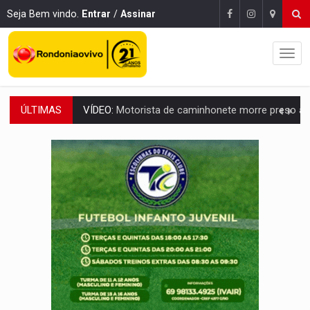
Seja Bem vindo.
Entrar
/
Assinar
ÚLTIMAS
LAZER:
Seis lugares gratuitos para aproveitar o fim de semana e
VÍDEO:
FTICCO e Força Tática prendem membro do CV com arma e drogas em
INCLUSÃO:
Prefeitura fortalece parceria com a APAE para ampliar ações v
DEFESA:
Exército testa inovações no combate a drones durante exerc
TEMAS SOCIOAMBIENTAIS:
Em Itapuã do Oeste, CINEMAZÔNIA leva cinema amazônico 
PREVISÃO:
Interior de Rondônia terá sábado (8) de calor intenso
INFRAESTRUTURA:
Após quase 30 anos de espera, asfalto chega ao bairr
A ILHA:
Coreografia de Rondônia estreia na programação do Festival de Dan