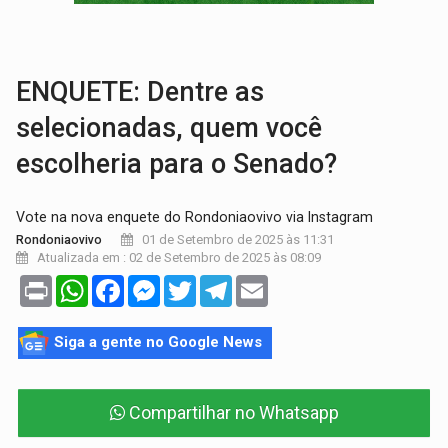
TRÁGICO:
Pai do 'Xandy Motocross' morre em acidente
VÍDEO:
Motorista de caminhonete morre preso às ferragens em colisão com
ENQUETE: Dentre as
selecionadas, quem você
escolheria para o Senado?
Vote na nova enquete do Rondoniaovivo via Instagram
01 de Setembro de 2025 às 11:31
Rondoniaovivo
Atualizada em : 02 de Setembro de 2025 às 08:09
Print
WhatsApp
Facebook
Messenger
Twitter
Telegram
Email
Siga a gente no Google News
Compartilhar no Whatsapp