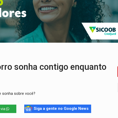
bate a drones durante exercício antiaéreo
o Oeste, CINEMAZÔNIA leva cinema amazônico a estudantes na
ado (8) de calor intenso e tempo firme
e espera, asfalto chega ao bairro Nova Esperança
na programação do Festival de Dança de Joinville
re em acidente na BR-364
ro sonha contigo enquanto
e sonha sobre você?
Siga a gente no Google News
 via