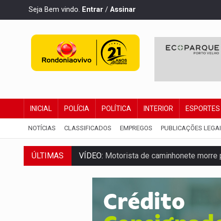
Seja Bem vindo.
Entrar
/
Assinar
INICIAL
POLÍCIA
POLÍTICA
INTERIOR
ESPORTES
NOTÍCIAS
CLASSIFICADOS
EMPREGOS
PUBLICAÇÕES LEGA
VÍDEO:
Motorista de caminhonete morre p
ÚLTIMAS
LAZER:
Seis lugares gratuitos para apro
VÍDEO:
FTICCO e Força Tática prendem 
INCLUSÃO:
Prefeitura fortalece parceri