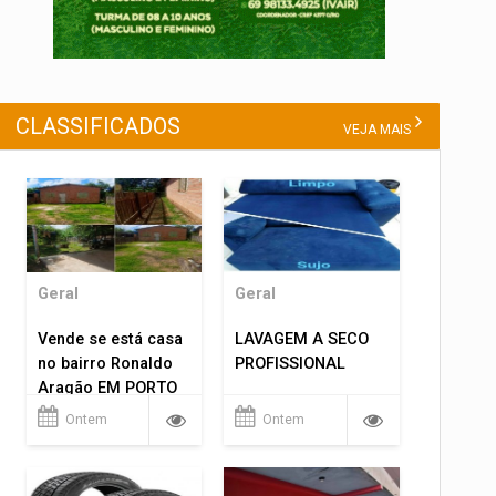
CLASSIFICADOS
VEJA MAIS
Geral
Geral
Vende se está casa
LAVAGEM A SECO
no bairro Ronaldo
PROFISSIONAL
Aragão EM PORTO
VELHO RO.
Ontem
Ontem