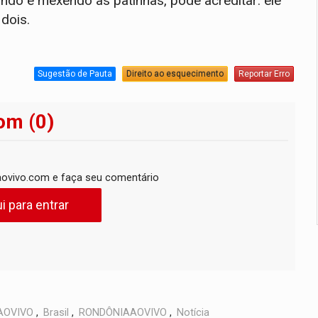
ndo e mexendo as patinhas, pode acreditar: ele
dois.
Sugestão de Pauta
Direito ao esquecimento
Reportar Erro
om (0)
ovivo.com e faça seu comentário
i para entrar
AOVIVO
,
Brasil
,
RONDÔNIAAOVIVO
,
Notícia