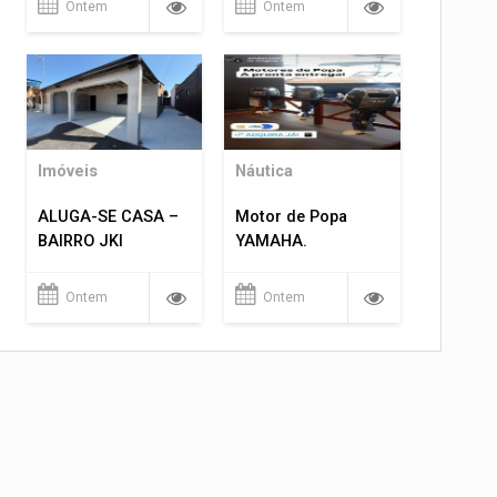
Ontem
Ontem
Imóveis
Náutica
ALUGA-SE CASA –
Motor de Popa
BAIRRO JKI
YAMAHA.
Ontem
Ontem