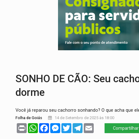
DEFESA:
Exército testa inovações no com
TEMAS SOCIOAMBIENTAIS:
Em Itapuã d
PREVISÃO:
Interior de Rondônia terá sáb
INFRAESTRUTURA:
Após quase 30 anos d
A ILHA:
Coreografia de Rondônia estreia 
TRÁGICO:
Pai do 'Xandy Motocross' mor
SONHO DE CÃO: Seu cachor
dorme
Você já reparou seu cachorro sonhando? O que acha que el
Folha de Goiás
14 de Setembro de 2025 às 18:00
Print
WhatsApp
Facebook
Messenger
Twitter
Telegram
Email
Compartilhar