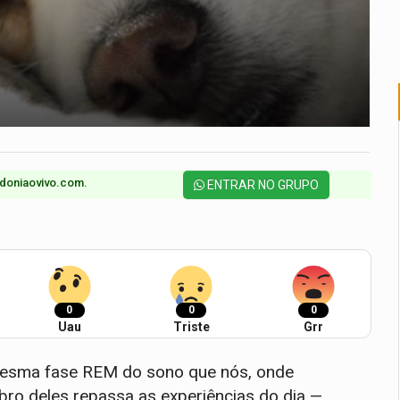
doniaovivo.com.​
ENTRAR NO GRUPO
0
0
0
Uau
Triste
Grr
 mesma fase REM do sono que nós, onde
o deles repassa as experiências do dia —