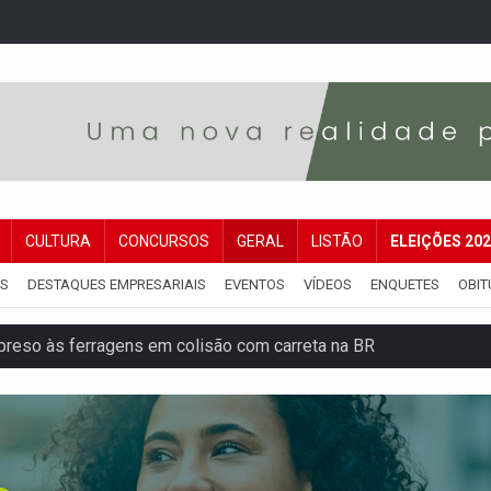
CULTURA
CONCURSOS
GERAL
LISTÃO
ELEIÇÕES 20
IS
DESTAQUES EMPRESARIAIS
EVENTOS
VÍDEOS
ENQUETES
OBIT
reso às ferragens em colisão com carreta na BR
veitar o fim de semana em Porto Velho
membro do CV com arma e drogas em boca de fumo
a com a APAE para ampliar ações voltadas a PCD's