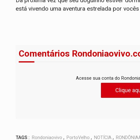
Da próxima vez que seu doguinho estiver dormi
está vivendo uma aventura estrelada por vocês 
Comentários Rondoniaovivo.c
Acesse sua conta do Rondonia
Clique aqu
TAGS :
Rondoniaovivo
,
PortoVelho
,
NOTÍCIA
,
RONDÔNIA