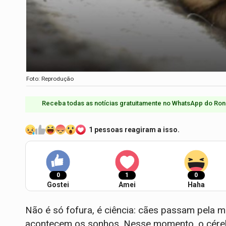
Foto: Reprodução
Receba todas as notícias gratuitamente no WhatsApp do Ron
1 pessoas reagiram a isso.
0
1
0
Gostei
Amei
Haha
Não é só fofura, é ciência: cães passam pela
acontecem os sonhos. Nesse momento, o cérebr