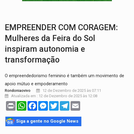
VIOLÊNCIA VICÁRIA:
MPRO obtém condenação de réu a 21 anos de prisão em 
INDISPONÍVEL:
Transparência do Cinderondônia apresenta indisponibilida
EMPREENDER COM CORAGEM:
Mulheres da Feira do Sol
inspiram autonomia e
transformação
O empreendedorismo feminino é também um movimento de
apoio mútuo e empoderamento
12 de Dezembro de 2025 às 07:11
Rondoniaovivo
Atualizada em : 12 de Dezembro de 2025 às 12:08
Print
WhatsApp
Facebook
Messenger
Twitter
Telegram
Email
Siga a gente no Google News