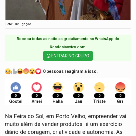
Foto: Divulgação
Receba todas as notícias gratuitamente no WhatsApp do
Rondoniaovivo.com.​
ENTRAR NO GRUPO
0 pessoas reagiram a isso.
0
0
0
0
0
0
Gostei
Amei
Haha
Uau
Triste
Grr
Na Feira do Sol, em Porto Velho, empreender vai
muito além de vender produtos é um exercício
diário de coragem, criatividade e autonomia. As