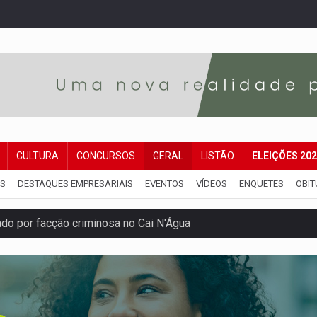
CULTURA
CONCURSOS
GERAL
LISTÃO
ELEIÇÕES 20
IS
DESTAQUES EMPRESARIAIS
EVENTOS
VÍDEOS
ENQUETES
OBIT
 por facção criminosa no Cai N'Água
ping após colombiana furtar celular de menina
etar produtividade e rotina nas empresas
o será mais suficiente para comprovar área recuperado