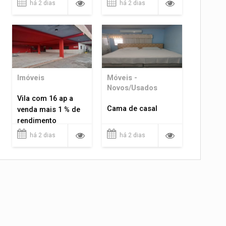
há 2 dias
há 2 dias
Imóveis
Móveis -
Novos/Usados
Vila com 16 ap a
Cama de casal
venda mais 1 % de
rendimento
há 2 dias
há 2 dias