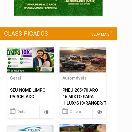
CLASSIFICADOS
VEJA MAIS
Geral
Automóveis
SEU NOME LIMPO
PNEU 265/70 ARO
PARCELADO
16 MIXTO PARA
HILUX/S10/RANGER/TRITON
ETC... MONTAGEM
Ontem
Ontem
GRATIS 599,00