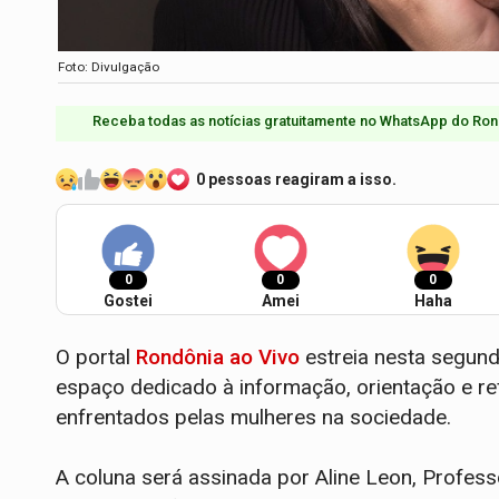
Foto: Divulgação
Receba todas as notícias gratuitamente no WhatsApp do Ron
0 pessoas reagiram a isso.
0
0
0
Gostei
Amei
Haha
O portal
Rondônia ao Vivo
estreia nesta segunda
espaço dedicado à informação, orientação e ref
enfrentados pelas mulheres na sociedade.
A coluna será assinada por Aline Leon, Profes