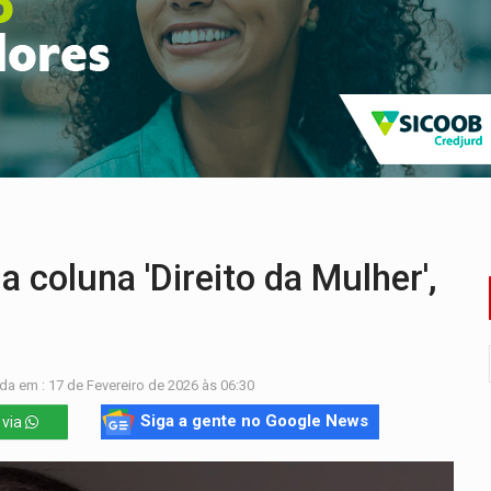
ossível base secreta no satélite natural da Terra
i carro que era rebocado para oficina no Centro de Porto Velho
 frente do bar da Marleide
nia+10 lança chamada para fortalecer cadeias da sociobioecono
de urânio, mas produz pouco e importa combustível
ça matar sobrinha grávida e com bebê no colo
a coluna 'Direito da Mulher',
da em : 17 de Fevereiro de 2026 às 06:30
Siga a gente no Google News
 via