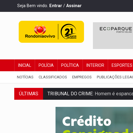
Seja Bem vindo.
Entrar
/
Assinar
INICIAL
POLÍCIA
POLÍTICA
INTERIOR
ESPORTES
NOTÍCIAS
CLASSIFICADOS
EMPREGOS
PUBLICAÇÕES LEGA
ÚLTIMAS
TRIBUNAL DO CRIME:
Homem é espancado
VÍDEO:
Perseguição é registrada no shop
LUDOPATIA:
Apostas online começam a af
REFLORESTAMENTO:
Plantar árvores nã