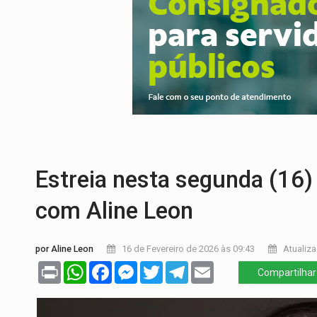
OVNIS NA LUA:
Cientistas alertam para p
ACABOU COM PEUGEOT:
Incêndio destró
VÍDEO:
Ladrão é filmado furtando moto na
BOLSAS DE PESQUISA:
Iniciativa Amazô
MATERIAL:
Brasil tem grandes reservas 
VÍDEO:
Armado com machado, homem amea
Estreia nesta segunda (16) 
com Aline Leon
por Aline Leon
16 de Fevereiro de 2026 às 09:43
Atualiza
Print
WhatsApp
Facebook
Messenger
Twitter
Telegram
Email
Compartilhar