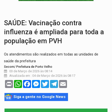
BRASIL CONTRA O CRIME:
Acusado de guardar armas de facção é preso com rev
TRAGÉDIA:
Sobe para cinco o número de mortos em colisão entre carreta e Fia
SAÚDE: Vacinação contra
influenza é ampliada para toda a
população em PVH
Os atendimentos são realizados em todas as unidades de
saúde da prefeitura
Secom/ Prefeitura de Porto Velho
03 de Março de 2026 às 08:14
Atualizada em : 04 de Março de 2026 às 08:17
Print
WhatsApp
Facebook
Messenger
Twitter
Telegram
Email
Siga a gente no Google News