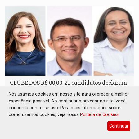
CLUBE DOS R$ 00,00: 21 candidatos declaram
patrimônio zero em Rondônia nas eleições
de 2026
Nós usamos cookies em nosso site para oferecer a melhor
experiência possível. Ao continuar a navegar no site, você
Eleições 2026
06 de Agosto de 2026 às 14:45
concorda com esse uso. Para mais informações sobre
Entre os postulantes sem bens declarados à Justiça
como usamos cookies, veja nossa
Política de Cookies
Eleitoral estão ocupantes de cargos públicos, como a
Continuar
deputada federal Cristiane Lopes (PODE), o vereador
Pedro Geovar (PP) e a vice-prefeita Magna dos Anjos