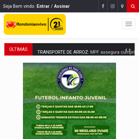
Seja Bem vindo.
Entrar
/
Assinar
ÚLTIMAS
TRANSPORTE DE ARROZ:
MPF assegura cumprimento da legislação sobre transporte d
DEEPFAKE:
Sancionada lei contra violência sexual infantil na inte
COLEGIADO:
Brasil e Rússia discutem energia nuclear, defesa e ciênc
URGENTE:
Colisão entre caminhão e carro deixa quatro mortos e um em est
ENCONTRO:
Amazônia Negra ganha projeção nacional com participação de M
PREVISÃO:
Porto Velho tem chances de chuvas isoladas nesta se
SINDICATOS UNIDOS:
Assembleia Geral delibera greve da educação municip
PROCESSO SELETIVO:
Rondoniaovivo abre oficina de Comunicação com oportunidade