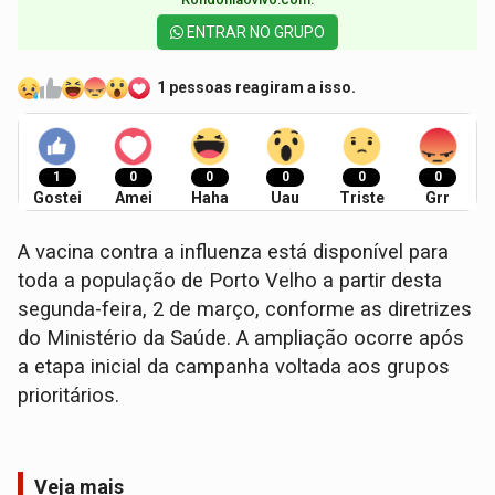
ENTRAR NO GRUPO
1 pessoas reagiram a isso.
1
0
0
0
0
0
Gostei
Amei
Haha
Uau
Triste
Grr
A vacina contra a influenza está disponível para
toda a população de Porto Velho a partir desta
segunda-feira, 2 de março, conforme as diretrizes
do Ministério da Saúde. A ampliação ocorre após
a etapa inicial da campanha voltada aos grupos
prioritários.
Veja mais