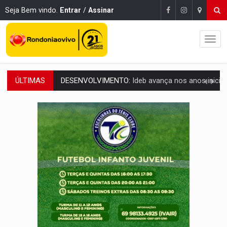
Seja Bem vindo.
Entrar
/
Assinar
ÚLTIMAS
VULGO 'UNIÃO':
Chefe de facção criminosa é preso durante oper
Publicação Legal:
CONVOCAÇÃO DAS ELEIÇÕES: S
RO EMPREENDEDORA:
2ª edição da feira começa nesta quinta-feira (6) no 
FORTALECIMENTO:
Contratação de novos servidores reforça equipes do Cad Úni
VÍDEO:
Condutor de carro avança cruzamento e deixa motociclista
'OS OLHOS DO BRASIL':
Emanuel Neri transforma indignação e esperança em roc
SOB INVESTIGAÇÃO:
Dentista de PVH é denunciado por transmitir HIV a
ESQUEMA DE FRAUDES:
Polícia Civil deflagra a terceira fase da Oper