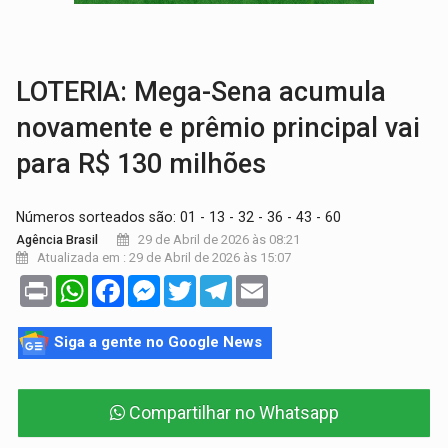
INTERIOR:
Ouro Preto do Oeste realiza Cavalgada da Expo Show Norte
DESENVOLVIMENTO:
Ideb avança nos anos iniciais do ensino fundamen
LOTERIA: Mega-Sena acumula
novamente e prêmio principal vai
para R$ 130 milhões
Números sorteados são: 01 - 13 - 32 - 36 - 43 - 60
29 de Abril de 2026 às 08:21
Agência Brasil
Atualizada em : 29 de Abril de 2026 às 15:07
Print
WhatsApp
Facebook
Messenger
Twitter
Telegram
Email
Siga a gente no Google News
Compartilhar no Whatsapp