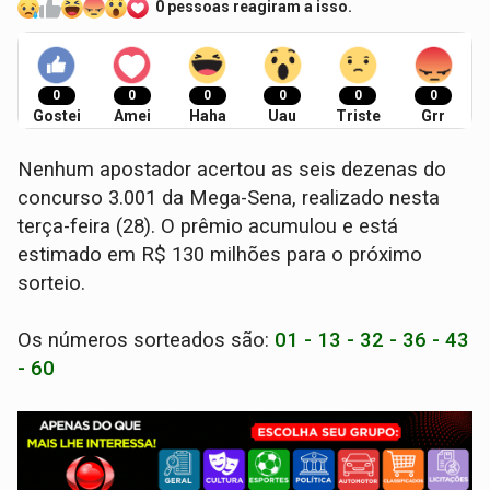
0 pessoas reagiram a isso.
0
0
0
0
0
0
Gostei
Amei
Haha
Uau
Triste
Grr
Nenhum apostador acertou as seis dezenas do
concurso 3.001 da Mega-Sena, realizado nesta
terça-feira (28). O prêmio acumulou e está
estimado em R$ 130 milhões para o próximo
sorteio.
Os números sorteados são:
01 - 13 - 32 - 36 - 43
- 60