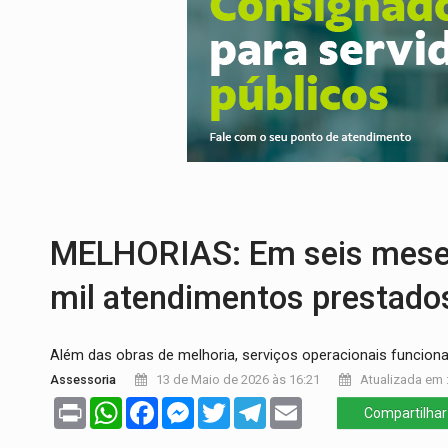
ESQUEMA DE FRAUDES:
Polícia Civil de
ASSESSOR FLAGRADO:
Empresa e ONG 
INFLUENCIARIA ELEIÇÕES:
Justiça Eleit
CONEXÃO RONDONIAOVIVO:
Marcio Barr
Publicação Legal:
CONVOCAÇÃO DAS ELE
RO EMPREENDEDORA:
2ª edição da feir
MELHORIAS: Em seis meses
mil atendimentos prestad
Além das obras de melhoria, serviços operacionais funcion
Assessoria
13 de Maio de 2026 às 16:21
Atualizada em :
Print
WhatsApp
Facebook
Messenger
Twitter
Telegram
Email
Compartilhar