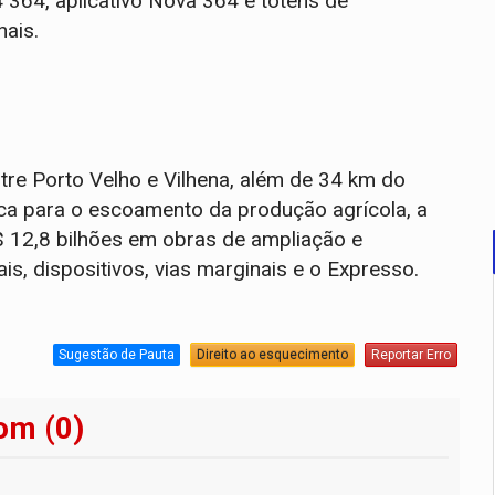
364, aplicativo Nova 364 e totens de
nais.
re Porto Velho e Vilhena, além de 34 km do
ca para o escoamento da produção agrícola, a
$ 12,8 bilhões em obras de ampliação e
ais, dispositivos, vias marginais e o Expresso.
Sugestão de Pauta
Direito ao esquecimento
Reportar Erro
om (0)