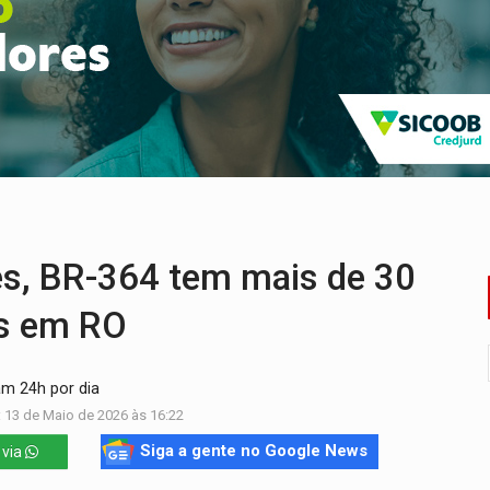
flagra a terceira fase da Operação Contemplados
que recebeu R$ 12 mi em emendas estão no mesmo endereço
oral manda tirar vídeo com suposta deepfake do ar em RO
eto, pres. da ABAV-RO, alerta sobre golpes na compra de pass
IÇÕES: SEATER/RO
a começa nesta quinta-feira (6) no Espaço Alternativo
, BR-364 tem mais de 30
os em RO
am 24h por dia
 13 de Maio de 2026 às 16:22
Siga a gente no Google News
 via