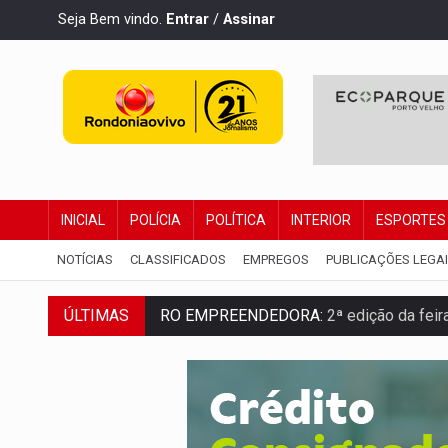
Seja Bem vindo.
Entrar
/
Assinar
INICIAL
POLÍCIA
POLÍTICA
INTERIOR
ESPORTES
NOTÍCIAS
CLASSIFICADOS
EMPREGOS
PUBLICAÇÕES LEGA
ÚLTIMAS
FORTALECIMENTO:
Contratação de novos
URGENTE:
Condutor de carro avança cruz
'OS OLHOS DO BRASIL':
Emanuel Neri tr
SOB INVESTIGAÇÃO:
Dentista de PVH é d