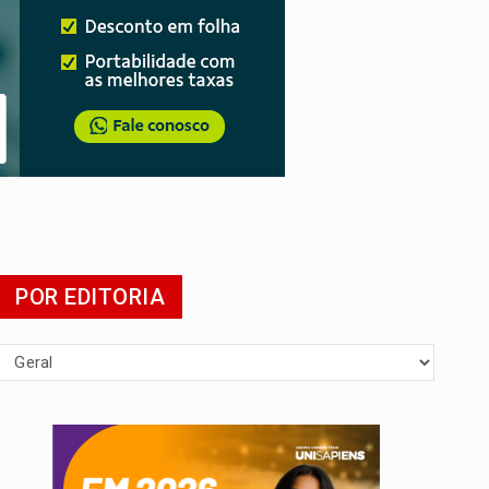
agens
POR EDITORIA