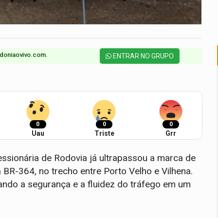
doniaovivo.com.​
ENTRAR NO GRUPO
0
0
0
Uau
Triste
Grr
sionária de Rodovia já ultrapassou a marca de
BR-364, no trecho entre Porto Velho e Vilhena.
ando a segurança e a fluidez do tráfego em um