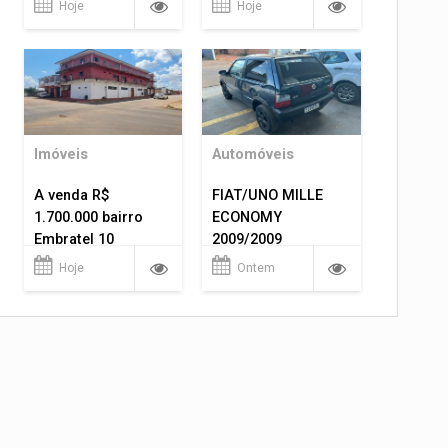
Hoje
Hoje
Imóveis
Automóveis
A venda R$
FIAT/UNO MILLE
1.700.000 bairro
ECONOMY
Embratel 10
2009/2009
apartamentos!
Hoje
Ontem