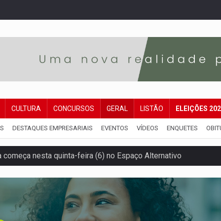
CULTURA
CONCURSOS
GERAL
LISTÃO
ELEIÇÕES 20
IS
DESTAQUES EMPRESARIAIS
EVENTOS
VÍDEOS
ENQUETES
OBIT
 servidores reforça equipes do Cad Único nos Cras de PVH
amento e deixa motociclista com fratura
ansforma indignação e esperança em rock no seu novo single
enunciado por transmitir HIV a quatro mulheres