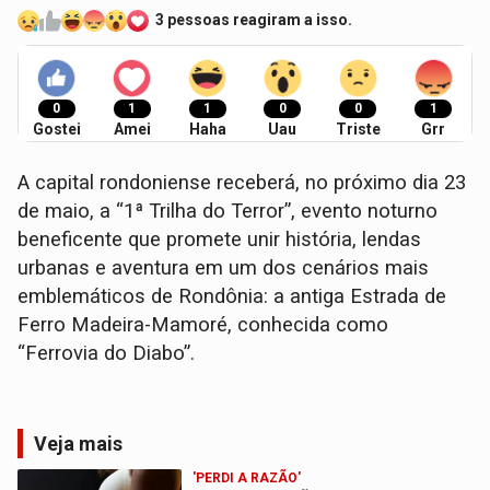
3 pessoas reagiram a isso.
0
1
1
0
0
1
Gostei
Amei
Haha
Uau
Triste
Grr
A capital rondoniense receberá, no próximo dia 23
de maio, a “1ª Trilha do Terror”, evento noturno
beneficente que promete unir história, lendas
urbanas e aventura em um dos cenários mais
emblemáticos de Rondônia: a antiga Estrada de
Ferro Madeira-Mamoré, conhecida como
“Ferrovia do Diabo”.
Veja mais
'PERDI A RAZÃO'