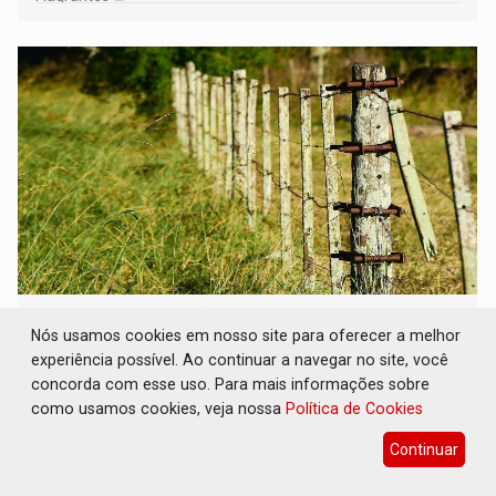
BAIRRO TEIXEIRÃO: MPF cobra
Nós usamos cookies em nosso site para oferecer a melhor
regularização fundiária da comunidade
Nova Colina
experiência possível. Ao continuar a navegar no site, você
concorda com esse uso. Para mais informações sobre
Geral
07 de Agosto de 2026 às 11:08
como usamos cookies, veja nossa
Política de Cookies
Após atuação do órgão, prefeitura pediu à União a
Continuar
doação de área federal para o município, o que permitirá
a regularização de ocupantes de boa fé