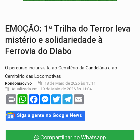
TRÁGICO:
Pai do 'Xandy Motocross' morre em acidente
VÍDEO:
Motorista de caminhonete morre preso às ferragens em colisão com
EMOÇÃO: 1ª Trilha do Terror leva
mistério e solidariedade à
Ferrovia do Diabo
O percurso inclui visita ao Cemitério da Candelária e ao
Cemitério das Locomotivas
18 de Maio de 2026 às 15:11
Rondoniaovivo
Atualizada em : 19 de Maio de 2026 às 11:04
Print
WhatsApp
Facebook
Messenger
Twitter
Telegram
Email
Siga a gente no Google News
Compartilhar no Whatsapp