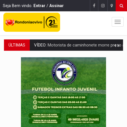
Seja Bem vindo.
Entrar
/
Assinar
ÚLTIMAS
LAZER:
Seis lugares gratuitos para aproveitar o fim de semana e
VÍDEO:
FTICCO e Força Tática prendem membro do CV com arma e drogas em
INCLUSÃO:
Prefeitura fortalece parceria com a APAE para ampliar ações v
DEFESA:
Exército testa inovações no combate a drones durante exerc
TEMAS SOCIOAMBIENTAIS:
Em Itapuã do Oeste, CINEMAZÔNIA leva cinema amazônico 
PREVISÃO:
Interior de Rondônia terá sábado (8) de calor intenso
INFRAESTRUTURA:
Após quase 30 anos de espera, asfalto chega ao bairr
A ILHA:
Coreografia de Rondônia estreia na programação do Festival de Dan