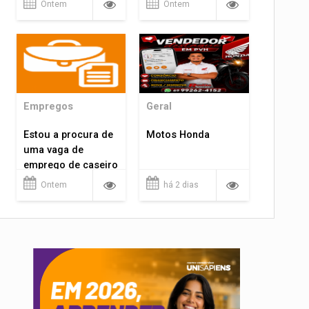
Ontem
Ontem
Empregos
Geral
Estou a procura de
Motos Honda
uma vaga de
emprego de caseiro
em porto velho
Ontem
há 2 dias
rondônia