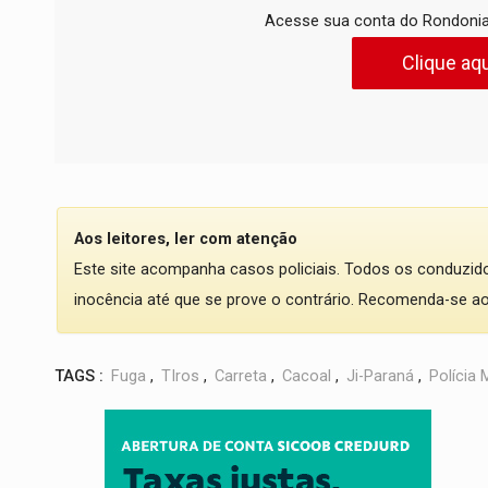
Acesse sua conta do Rondonia
Clique aqu
Aos leitores, ler com atenção
Este site acompanha casos policiais. Todos os conduzi
inocência até que se prove o contrário. Recomenda-se ao l
TAGS :
Fuga
,
TIros
,
Carreta
,
Cacoal
,
Ji-Paraná
,
Polícia M