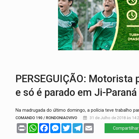
VÍDEO:
Três são presos após furto de mo
CELEBRAÇÃO:
Cerejeiras completa 43 a
SAÚDE:
Anvisa desmente boato sobre pre
VÍDEO:
Pitbulls fogem de residência e a
AÇÃO CONJUNTA:
Forças policiais apre
URGENTE:
Homem é baleado após aponta
PERSEGUIÇÃO: Motorista p
e só é parado em Ji-Paraná
Na madrugada do último domingo, a polícia teve trabalho p
COMANDO 190 / RONDONIAOVIVO
31 de Julho de 2018 às 14:
Print
WhatsApp
Facebook
Messenger
Twitter
Telegram
Email
Compartilhar