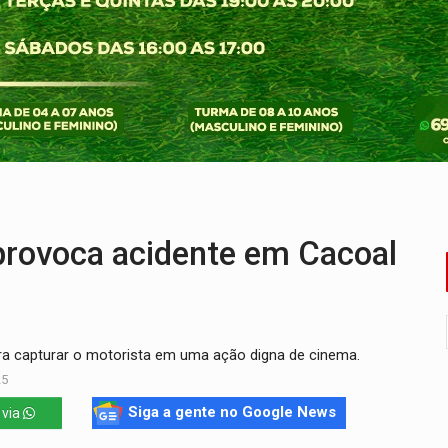
tocicleta em frente de academia
nos de emancipação com programação esportiva
sença de plástico ou petróleo em ovos
tacam casal de idosos na zona Leste
endem cerca de 1kg de ouro em Rondônia
r arma para equipe da PM
rovoca acidente em Cacoal
ara capturar o motorista em uma ação digna de cinema.
25
Siga a gente no Google News
 via