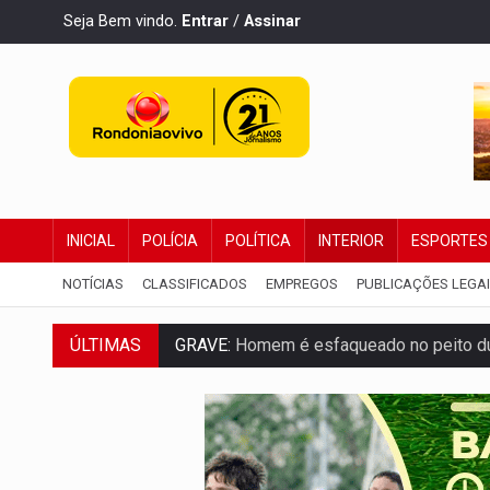
Seja Bem vindo.
Entrar
/
Assinar
INICIAL
POLÍCIA
POLÍTICA
INTERIOR
ESPORTES
NOTÍCIAS
CLASSIFICADOS
EMPREGOS
PUBLICAÇÕES LEGA
GRAVE:
Homem é esfaqueado no peito dur
ÚLTIMAS
VÍDEO:
Denarc e Receita Federal apreen
OPERAÇÃO DA PC:
Membros do CV são p
ENTRADA GRATUITA:
Espetáculo As Mari