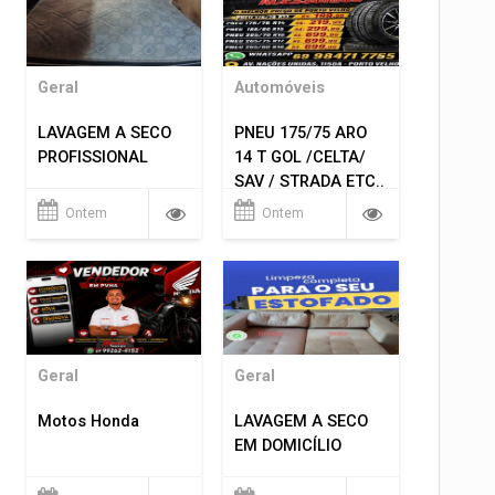
Geral
Automóveis
LAVAGEM A SECO
PNEU 175/75 ARO
PROFISSIONAL
14 T GOL /CELTA/
SAV / STRADA ETC..
R$ 219,99
Ontem
Ontem
MONTAGEM GRATIS
Geral
Geral
Motos Honda
LAVAGEM A SECO
EM DOMICÍLIO