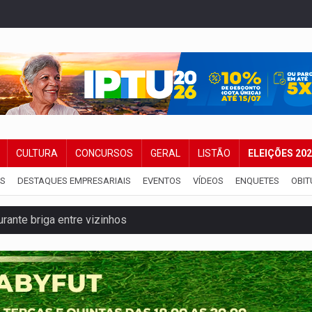
CULTURA
CONCURSOS
GERAL
LISTÃO
ELEIÇÕES 20
IS
DESTAQUES EMPRESARIAIS
EVENTOS
VÍDEOS
ENQUETES
OBIT
ante briga entre vizinhos
dem 12 kg de skunk e arma que iam para o Sudeste
resos com armas e drogas após crime de tortur@
as Somos Nós será apresentado na capital