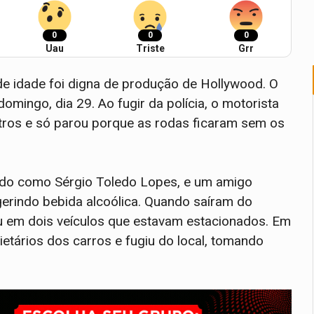
0
0
0
Uau
Triste
Grr
de idade foi digna de produção de Hollywood. O
mingo, dia 29. Ao fugir da polícia, o motorista
tros e só parou porque as rodas ficaram sem os
icado como Sérgio Toledo Lopes, e um amigo
rindo bebida alcoólica. Quando saíram do
eu em dois veículos que estavam estacionados. Em
ietários dos carros e fugiu do local, tomando