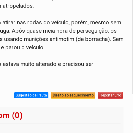
m atropelados.
a atirar nas rodas do veículo, porém, mesmo sem
 fuga. Após quase meia hora de perseguição, os
sas usando munições antimotim (de borracha). Sem
 e parou o veículo.
o estava muito alterado e precisou ser
Sugestão de Pauta
Direito ao esquecimento
Reportar Erro
om (0)