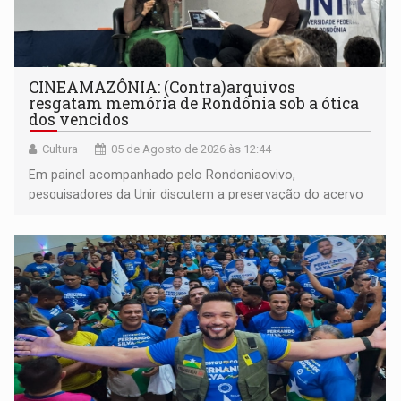
CINEAMAZÔNIA: (Contra)arquivos
resgatam memória de Rondônia sob a ótica
dos vencidos
Cultura
05 de Agosto de 2026 às 12:44
Em painel acompanhado pelo Rondoniaovivo,
pesquisadores da Unir discutem a preservação do acervo
do século 20 e o legado de Sílvio Tendler, que defendia a
memória como bússola para o futuro