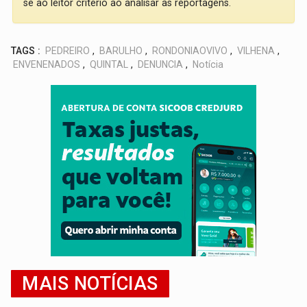
se ao leitor critério ao analisar as reportagens.
TAGS :
PEDREIRO
,
BARULHO
,
RONDONIAOVIVO
,
VILHENA
,
ENVENENADOS
,
QUINTAL
,
DENUNCIA
,
Notícia
MAIS NOTÍCIAS