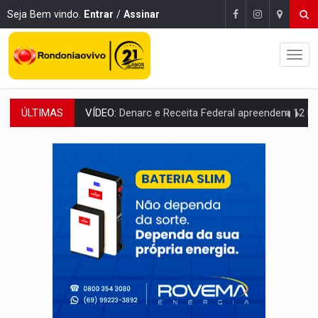
Seja Bem vindo.
Entrar
/
Assinar
ÚLTIMAS
OPERAÇÃO DA PC:
Membros do CV são presos com armas e drogas após c
ENTRADA GRATUITA:
Espetáculo As Marias Somos Nós será apresen
VÍDEO:
Três são presos após furto de motocicleta em frente
CELEBRAÇÃO:
Cerejeiras completa 43 anos de emancipação com progra
SAÚDE:
Anvisa desmente boato sobre presença de plástico ou petr
VÍDEO:
Pitbulls fogem de residência e atacam casal de idosos 
AÇÃO CONJUNTA:
Forças policiais apreendem cerca de 1kg de our
PF ESTÁ APURANDO:
Flávio Bolsonaro escolhe Alfredo Gaspar como vice, alvo de d