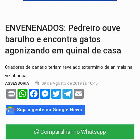
GRAVE:
Homem é esfaqueado no peito durante briga ent
VÍDEO:
Denarc e Receita Federal apreendem 12 kg de skunk e arma que iam
ENVENENADOS: Pedreiro ouve
barulho e encontra gatos
agonizando em quinal de casa
Criadores de canário teriam revelado extermínio de animais na
vizinhança
09 de Agosto de 2019 às 10:45
ASSESSORIA
Print
WhatsApp
Facebook
Messenger
Twitter
Telegram
Email
Siga a gente no Google News
Compartilhar no Whatsapp