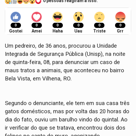
0 pessoas reagiram a isso.
0
0
0
0
0
0
Gostei
Amei
Haha
Uau
Triste
Grr
Um pedreiro, de 36 anos, procurou a Unidade
Integrada de Segurança Pública (Unisp), na noite
de quinta-feira, 08, para denunciar um caso de
maus tratos a animais, que aconteceu no bairro
Bela Vista, em Vilhena, RO.
Segundo o denunciante, ele tem em sua casa três
gatos domésticos, mas por volta das 20 horas do
dia do fato, ouviu um barulho vindo do quintal. Ao
ir verificar do que se tratava, encontrou dois dos
felinos no canto do muro, agonizando,