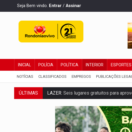
Seja Bem vindo.
Entrar
/
Assinar
INICIAL
POLÍCIA
POLÍTICA
INTERIOR
ESPORTES
NOTÍCIAS
CLASSIFICADOS
EMPREGOS
PUBLICAÇÕES LEGA
LAZER:
Seis lugares gratuitos para apro
ÚLTIMAS
VÍDEO:
FTICCO e Força Tática prendem 
INCLUSÃO:
Prefeitura fortalece parceri
DEFESA:
Exército testa inovações no com
TEMAS SOCIOAMBIENTAIS:
Em Itapuã d