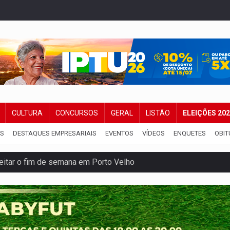
CULTURA
CONCURSOS
GERAL
LISTÃO
ELEIÇÕES 20
IS
DESTAQUES EMPRESARIAIS
EVENTOS
VÍDEOS
ENQUETES
OBIT
veitar o fim de semana em Porto Velho
membro do CV com arma e drogas em boca de fumo
a com a APAE para ampliar ações voltadas a PCD's
bate a drones durante exercício antiaéreo
o Oeste, CINEMAZÔNIA leva cinema amazônico a estudantes na