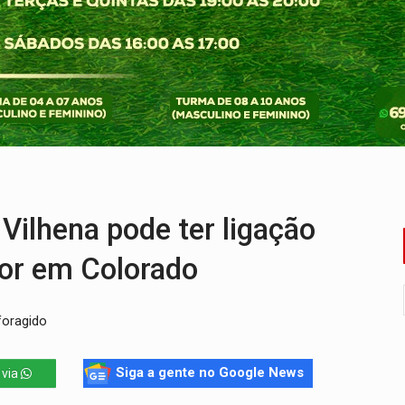
ado (8) de calor intenso e tempo firme
e espera, asfalto chega ao bairro Nova Esperança
na programação do Festival de Dança de Joinville
rro de digitação' em declaração de patrimônio de R$ 29 mi
reso às ferragens em colisão com carreta na BR
lhena pode ter ligação
or em Colorado
foragido
Siga a gente no Google News
 via