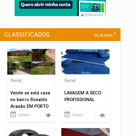
CLASSIFICADOS
VEJA MAIS
Geral
Geral
Vende se está casa
LAVAGEM A SECO
no bairro Ronaldo
PROFISSIONAL
Aragão EM PORTO
VELHO RO.
Ontem
Ontem