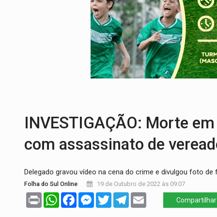
PREVISÃO:
Interior de Rondônia terá sáb
INFRAESTRUTURA:
Após quase 30 anos d
A ILHA:
Coreografia de Rondônia estreia 
ELEIÇÕES 2026:
Sgt. Mouza esclarece 'e
VÍDEO:
Motorista de caminhonete morre p
INVESTIGAÇÃO: Morte em Vi
com assassinato de veread
Delegado gravou vídeo na cena do crime e divulgou foto de 
Folha do Sul Online
19 de Outubro de 2022 às 09:07
Print
WhatsApp
Facebook
Messenger
Twitter
Telegram
Email
Compartilhar