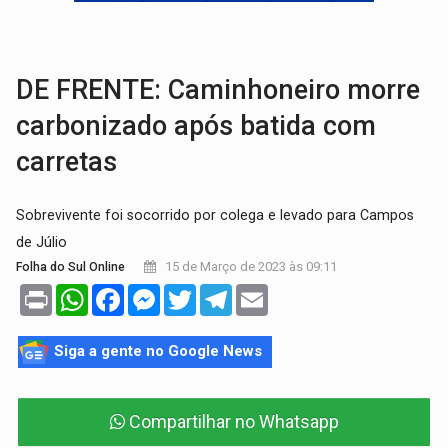
LAZER:
Seis lugares gratuitos para aproveitar o fim de semana e
VÍDEO:
FTICCO e Força Tática prendem membro do CV com arma e drogas em
DE FRENTE: Caminhoneiro morre
carbonizado após batida com
carretas
Sobrevivente foi socorrido por colega e levado para Campos
de Júlio
15 de Março de 2023 às 09:11
Folha do Sul Online
Print
WhatsApp
Facebook
Messenger
Twitter
Telegram
Email
Siga a gente no Google News
Compartilhar no Whatsapp