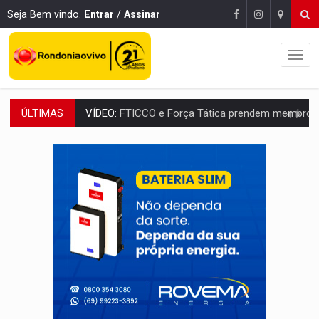
Seja Bem vindo.
Entrar
/
Assinar
ÚLTIMAS
INCLUSÃO:
Prefeitura fortalece parceria com a APAE para ampliar ações v
DEFESA:
Exército testa inovações no combate a drones durante exerc
TEMAS SOCIOAMBIENTAIS:
Em Itapuã do Oeste, CINEMAZÔNIA leva cinema amazônico 
PREVISÃO:
Interior de Rondônia terá sábado (8) de calor intenso
INFRAESTRUTURA:
Após quase 30 anos de espera, asfalto chega ao bairr
A ILHA:
Coreografia de Rondônia estreia na programação do Festival de Dan
ELEIÇÕES 2026:
Sgt. Mouza esclarece 'erro de digitação' em declaração de patrim
JUDICIÁRIO:
Sinjur parabeniza servidores pelo adicional de incentivo com ef