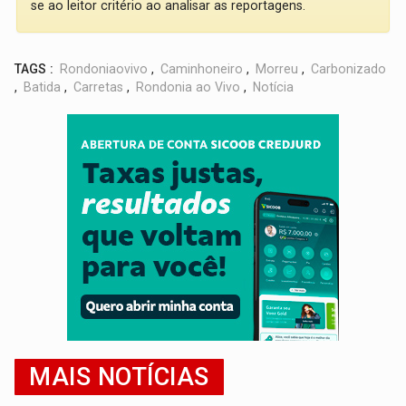
se ao leitor critério ao analisar as reportagens.
TAGS :
Rondoniaovivo
,
Caminhoneiro
,
Morreu
,
Carbonizado
,
Batida
,
Carretas
,
Rondonia ao Vivo
,
Notícia
MAIS NOTÍCIAS