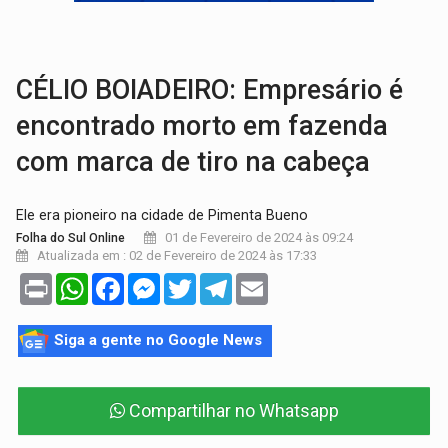
FAMÍLIA MORREU:
Identificadas as cinco vítimas de acidente na BR-364, entr
BRASIL CONTRA O CRIME:
Acusado de guardar armas de facção é preso com rev
CÉLIO BOIADEIRO: Empresário é
encontrado morto em fazenda
com marca de tiro na cabeça
Ele era pioneiro na cidade de Pimenta Bueno
01 de Fevereiro de 2024 às 09:24
Folha do Sul Online
Atualizada em : 02 de Fevereiro de 2024 às 17:33
Print
WhatsApp
Facebook
Messenger
Twitter
Telegram
Email
Siga a gente no Google News
Compartilhar no Whatsapp