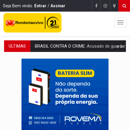
Seja Bem vindo.
Entrar
/
Assinar
ÚLTIMAS
TRAGÉDIA:
Sobe para cinco o número de mortos em colisão entre carreta e Fia
TRANSPORTE DE ARROZ:
MPF assegura cumprimento da legislação sobre transporte d
DEEPFAKE:
Sancionada lei contra violência sexual infantil na inte
COLEGIADO:
Brasil e Rússia discutem energia nuclear, defesa e ciênc
URGENTE:
Colisão entre caminhão e carro deixa quatro mortos e um em est
ENCONTRO:
Amazônia Negra ganha projeção nacional com participação de M
PREVISÃO:
Porto Velho tem chances de chuvas isoladas nesta se
SINDICATOS UNIDOS:
Assembleia Geral delibera greve da educação municip