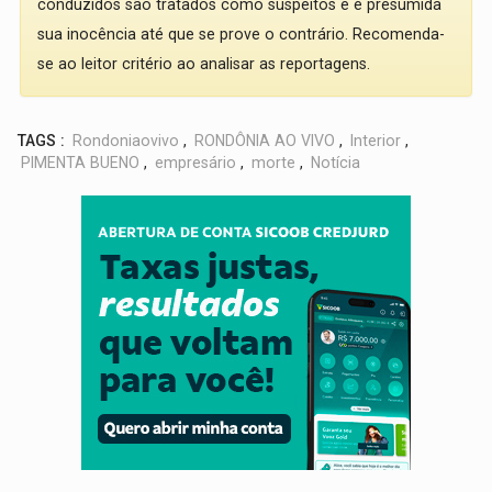
conduzidos são tratados como suspeitos e é presumida
sua inocência até que se prove o contrário. Recomenda-
se ao leitor critério ao analisar as reportagens.
TAGS :
Rondoniaovivo
,
RONDÔNIA AO VIVO
,
Interior
,
PIMENTA BUENO
,
empresário
,
morte
,
Notícia