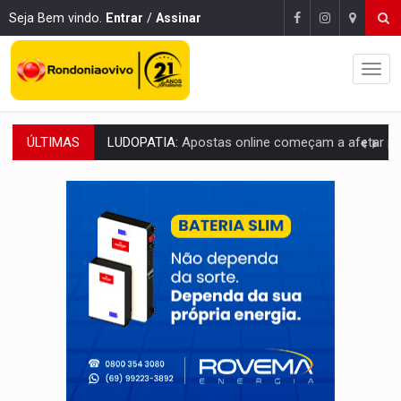
Seja Bem vindo.
Entrar
/
Assinar
ÚLTIMAS
REFLORESTAMENTO:
Plantar árvores não será mais suficiente para comprov
OVNIS NA LUA:
Cientistas alertam para possível base secreta no satélite n
ACABOU COM PEUGEOT:
Incêndio destrói carro que era rebocado para oficina no
VÍDEO:
Ladrão é filmado furtando moto na frente do bar 
BOLSAS DE PESQUISA:
Iniciativa Amazônia+10 lança chamada para fortalecer cadeia
MATERIAL:
Brasil tem grandes reservas de urânio, mas produz pouco e impo
VÍDEO:
Serpente capturada na fábrica da Coca-Cola é devolvid
HOMENAGEM:
Cientistas cassados pelo AI-5 se tornam pesquisadores emér