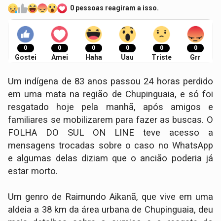
0 pessoas reagiram a isso.
0
0
0
0
0
0
Gostei
Amei
Haha
Uau
Triste
Grr
Um indígena de 83 anos passou 24 horas perdido
em uma mata na região de Chupinguaia, e só foi
resgatado hoje pela manhã, após amigos e
familiares se mobilizarem para fazer as buscas. O
FOLHA DO SUL ON LINE teve acesso a
mensagens trocadas sobre o caso no WhatsApp
e algumas delas diziam que o ancião poderia já
estar morto.
Um genro de Raimundo Aikanã, que vive em uma
aldeia a 38 km da área urbana de Chupinguaia, deu