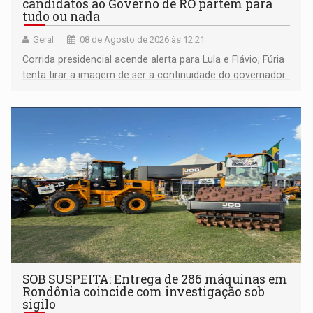
candidatos ao Governo de RO partem para
tudo ou nada
Geral
08 de Agosto de 2026 às 12:21
Corrida presidencial acende alerta para Lula e Flávio; Fúria
tenta tirar a imagem de ser a continuidade do governador
Marcos Rocha; ex-prefeito Hildon Chaves parece ainda
não ter entrado no modo eleição; ABAV faz evento em
Porto Velho
SOB SUSPEITA: Entrega de 286 máquinas em
Rondônia coincide com investigação sob
sigilo