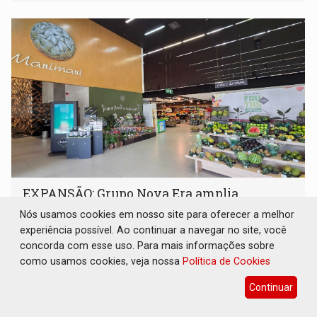
228 projetos ou ações
EXPANSÃO: Grupo Nova Era amplia
presença em PVH e transforma Aramix em
Nós usamos cookies em nosso site para oferecer a melhor
Super Nova Era
experiência possível. Ao continuar a navegar no site, você
Geral
08 de Agosto de 2026 às 09:40
concorda com esse uso. Para mais informações sobre
como usamos cookies, veja nossa
Política de Cookies
Unidade Arasuper da Av. Rio Madeira se torna primeira
unidade Pátio Gourmet
Continuar