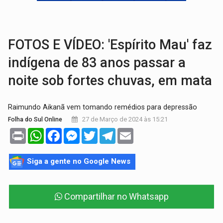
VÍDEO:
Perseguição é registrada no shopping após colombiana furtar ce
LUDOPATIA:
Apostas online começam a afetar produtividade e rotina
FOTOS E VÍDEO: 'Espírito Mau' faz
indígena de 83 anos passar a
noite sob fortes chuvas, em mata
Raimundo Aikanã vem tomando remédios para depressão
27 de Março de 2024 às 15:21
Folha do Sul Online
Print
WhatsApp
Facebook
Messenger
Twitter
Telegram
Email
Siga a gente no Google News
Compartilhar no Whatsapp