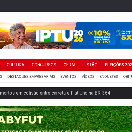
CULTURA
CONCURSOS
GERAL
LISTÃO
ELEIÇÕES 20
IS
DESTAQUES EMPRESARIAIS
EVENTOS
VÍDEOS
ENQUETES
OBIT
mortos em colisão entre carreta e Fiat Uno na BR-364
umprimento da legislação sobre transporte de cargas por em
 sexual infantil na internet e via IA
rgia nuclear, defesa e ciência em Brasília