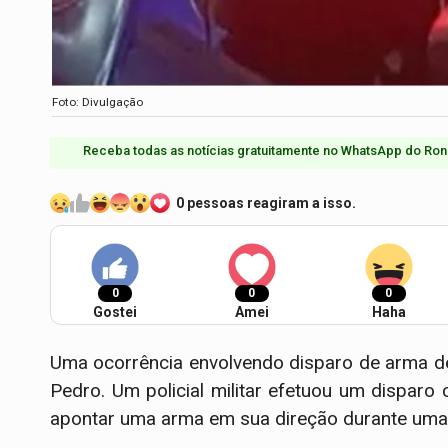
Foto: Divulgação
Receba todas as notícias gratuitamente no WhatsApp do Ron
0 pessoas reagiram a isso.
0
0
0
Gostei
Amei
Haha
Uma ocorrência envolvendo disparo de arma de 
Pedro. Um policial militar efetuou um dispar
apontar uma arma em sua direção durante um