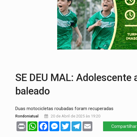
URGENTE:
Colisão entre caminhão e carr
ENCONTRO:
Amazônia Negra ganha projeç
PREVISÃO:
Porto Velho tem chances de c
SINDICATOS UNIDOS:
Assembleia Geral 
PROCESSO SELETIVO:
Rondoniaovivo abr
BRASIL CONTRA O CRIME:
Acusado de gu
SE DEU MAL: Adolescente ap
baleado
Duas motocicletas roubadas foram recuperadas
Rondoniatual
20 de Abril de 2025 às 19:20
Print
WhatsApp
Facebook
Messenger
Twitter
Telegram
Email
Compartilhar