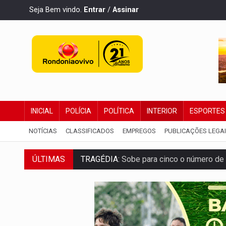
Seja Bem vindo.
Entrar
/
Assinar
INICIAL
POLÍCIA
POLÍTICA
INTERIOR
ESPORTES
NOTÍCIAS
CLASSIFICADOS
EMPREGOS
PUBLICAÇÕES LEGA
TRAGÉDIA:
Sobe para cinco o número de 
ÚLTIMAS
TRANSPORTE DE ARROZ:
MPF assegura c
DEEPFAKE:
Sancionada lei contra violência
COLEGIADO:
Brasil e Rússia discutem ene