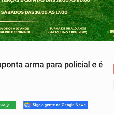
o deixa quatro mortos e um em estado grave na BR
ão nacional com participação de Marcela Bonfim
huvas isoladas nesta sexta-feira (7)
delibera greve da educação municipal em Porto Velho
e oficina de Comunicação com oportunidade de integrar equipe
ardar armas de facção é preso com revólveres e espingardas
onta arma para policial e é
Siga a gente no Google News
 via