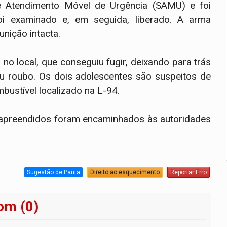
 Atendimento Móvel de Urgência (SAMU) e foi
oi examinado e, em seguida, liberado. A arma
nição intacta.
o local, que conseguiu fugir, deixando para trás
ou roubo. Os dois adolescentes são suspeitos de
ustível localizado na L-94.
s apreendidos foram encaminhados às autoridades
Sugestão de Pauta
Direito ao esquecimento
Reportar Erro
om (0)