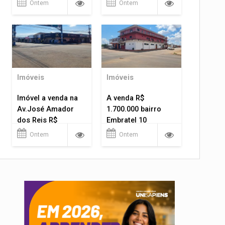
Ontem
Ontem
Imóveis
Imóveis
Imóvel a venda na
A venda R$
Av.José Amador
1.700.000 bairro
dos Reis R$
Embratel 10
1.400.000
apartamentos!
Ontem
Ontem