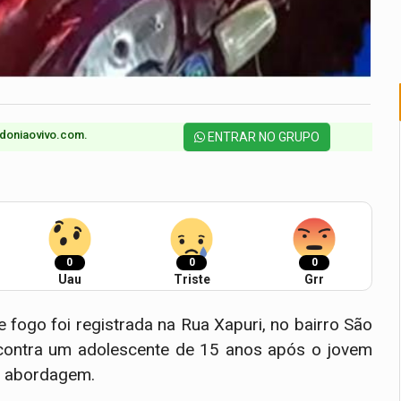
doniaovivo.com.​
ENTRAR NO GRUPO
0
0
0
Uau
Triste
Grr
fogo foi registrada na Rua Xapuri, no bairro São
o contra um adolescente de 15 anos após o jovem
a abordagem.