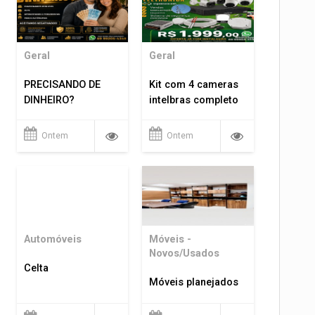
Geral
Geral
PRECISANDO DE
Kit com 4 cameras
DINHEIRO?
intelbras completo
Ontem
Ontem
Automóveis
Móveis -
Novos/Usados
Celta
Móveis planejados