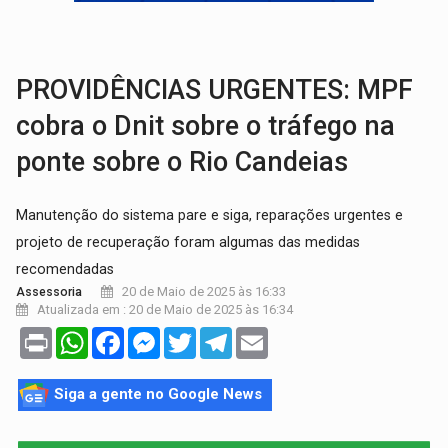
AMOR PERDIDO DÓI:
Luto amoroso não tem prazo, mas exige aten
TECNOLOGIA:
Empresas de Xangai aprimoram robôs de IA incorporada em 
PROVIDÊNCIAS URGENTES: MPF
cobra o Dnit sobre o tráfego na
ponte sobre o Rio Candeias
Manutenção do sistema pare e siga, reparações urgentes e
projeto de recuperação foram algumas das medidas
recomendadas
20 de Maio de 2025 às 16:33
Assessoria
Atualizada em : 20 de Maio de 2025 às 16:34
Print
WhatsApp
Facebook
Messenger
Twitter
Telegram
Email
Siga a gente no Google News