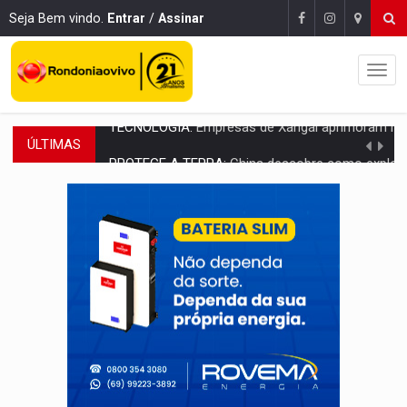
Seja Bem vindo.
Entrar
/
Assinar
ÚLTIMAS
PROTEGE A TERRA:
China descobre como explodir asteroide com bomba n
VÍDEO:
Motociclista morre após bater na traseira de camin
PARECE UM NUGGET:
Essa receita com frango virou o meu ja
EMPREENDEDORISMO:
7 negócios que podem começar com pouco dinheiro e vi
GIGANTE DA AMÉRICA:
Brasil reúne dimensão continental e posição estratégic
INDEPENDÊNCIA:
10 dicas importantes para quem quer mo
VARCENA:
Cientistas descobrem nova espécie de rã em florestas alagada
BARGANHA:
Vai comprar celular usado? Veja como consultar o a