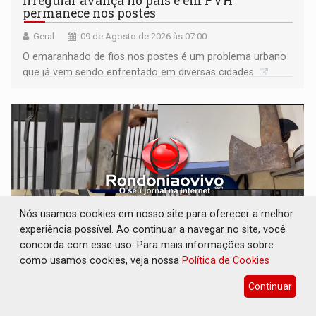
irregular avança no país e em PVH
permanece nos postes
Geral
09 de Agosto de 2026 às 07:00
O emaranhado de fios nos postes é um problema urbano
que já vem sendo enfrentado em diversas cidades
Nós usamos cookies em nosso site para oferecer a melhor
experiência possível. Ao continuar a navegar no site, você
concorda com esse uso. Para mais informações sobre
como usamos cookies, veja nossa
Política de Cookies
VÍDEO: Armado com machado, homem
Continuar
ameaça matar sobrinha grávida e com bebê
no colo