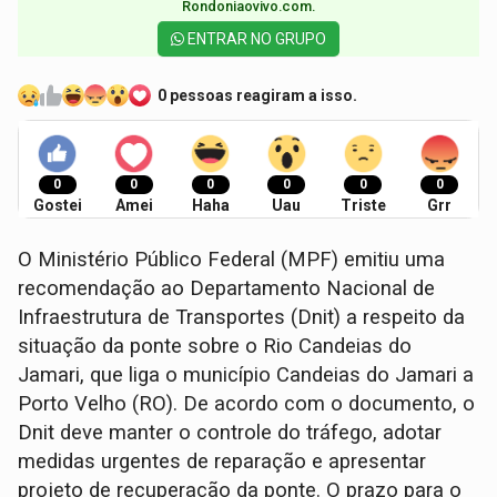
Rondoniaovivo.com.​
ENTRAR NO GRUPO
0 pessoas reagiram a isso.
0
0
0
0
0
0
Gostei
Amei
Haha
Uau
Triste
Grr
O Ministério Público Federal (MPF) emitiu uma
recomendação ao Departamento Nacional de
Infraestrutura de Transportes (Dnit) a respeito da
situação da ponte sobre o Rio Candeias do
Jamari, que liga o município Candeias do Jamari a
Porto Velho (RO). De acordo com o documento, o
Dnit deve manter o controle do tráfego, adotar
medidas urgentes de reparação e apresentar
projeto de recuperação da ponte. O prazo para o