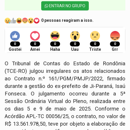
ENTRAR NO GRUPO
0 pessoas reagiram a isso.
0
0
0
0
0
0
Gostei
Amei
Haha
Uau
Triste
Grr
O Tribunal de Contas do Estado de Rondônia
(TCE-RO) julgou irregulares os atos relacionados
ao Contrato n.º 161/PGM/PMJP/2022, firmado
durante a gestão do ex-prefeito de Ji-Paraná, Isaú
Fonseca. O julgamento ocorreu durante a 5ª
Sessão Ordinária Virtual do Pleno, realizada entre
os dias 5 e 9 de maio de 2025. Conforme o
Acórdão APL-TC 00056/25, o contrato, no valor de
R$ 13.561.978,50, teve por objeto a elaboração de