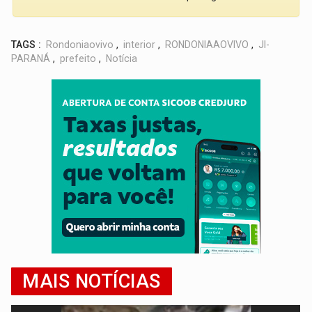
TAGS :
Rondoniaovivo
,
interior
,
RONDONIAAOVIVO
,
JI-
PARANÁ
,
prefeito
,
Notícia
MAIS NOTÍCIAS