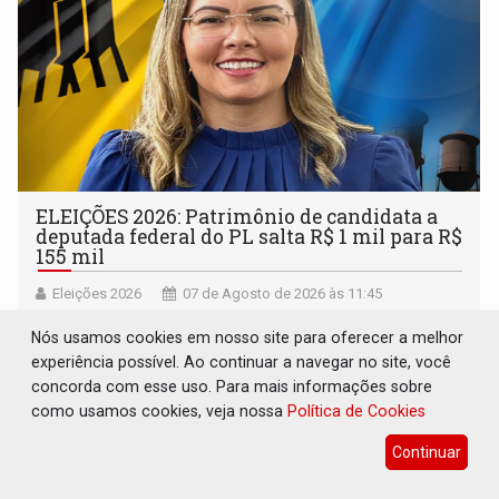
ELEIÇÕES 2026: Patrimônio de candidata a
deputada federal do PL salta R$ 1 mil para R$
155 mil
Eleições 2026
07 de Agosto de 2026 às 11:45
Vereadora Sofia Andrade declarou ocupação principal
Nós usamos cookies em nosso site para oferecer a melhor
como ‘dona de casa’ para o Tribunal Superior Eleitoral
experiência possível. Ao continuar a navegar no site, você
concorda com esse uso. Para mais informações sobre
como usamos cookies, veja nossa
Política de Cookies
Continuar