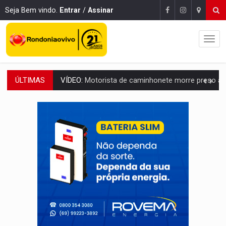
Seja Bem vindo.
Entrar
/
Assinar
ÚLTIMAS
LAZER:
Seis lugares gratuitos para aproveitar o fim de semana e
VÍDEO:
FTICCO e Força Tática prendem membro do CV com arma e drogas em
INCLUSÃO:
Prefeitura fortalece parceria com a APAE para ampliar ações v
DEFESA:
Exército testa inovações no combate a drones durante exerc
TEMAS SOCIOAMBIENTAIS:
Em Itapuã do Oeste, CINEMAZÔNIA leva cinema amazônico 
PREVISÃO:
Interior de Rondônia terá sábado (8) de calor intenso
INFRAESTRUTURA:
Após quase 30 anos de espera, asfalto chega ao bairr
A ILHA:
Coreografia de Rondônia estreia na programação do Festival de Dan