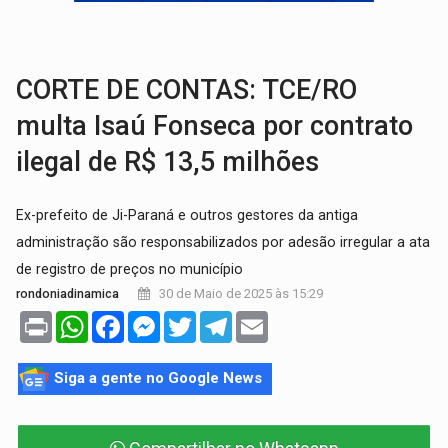
TRÁGICO:
Pai do 'Xandy Motocross' morre em acidente
VÍDEO:
Motorista de caminhonete morre preso às ferragens em colisão com
CORTE DE CONTAS: TCE/RO
multa Isaú Fonseca por contrato
ilegal de R$ 13,5 milhões
Ex-prefeito de Ji-Paraná e outros gestores da antiga
administração são responsabilizados por adesão irregular a ata
de registro de preços no município
30 de Maio de 2025 às 15:29
rondoniadinamica
Print
WhatsApp
Facebook
Messenger
Twitter
Telegram
Email
Siga a gente no Google News