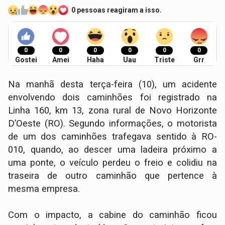
0 pessoas reagiram a isso.
0
0
0
0
0
0
Gostei
Amei
Haha
Uau
Triste
Grr
Na manhã desta terça-feira (10), um acidente
envolvendo dois caminhões foi registrado na
Linha 160, km 13, zona rural de Novo Horizonte
D’Oeste (RO). Segundo informações, o motorista
de um dos caminhões trafegava sentido à RO-
010, quando, ao descer uma ladeira próximo a
uma ponte, o veículo perdeu o freio e colidiu na
traseira de outro caminhão que pertence à
mesma empresa.
Com o impacto, a cabine do caminhão ficou