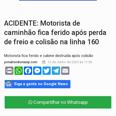
AMOR PERDIDO DÓI:
Luto amoroso não tem prazo, mas exige aten
TECNOLOGIA:
Empresas de Xangai aprimoram robôs de IA incorporada em 
ACIDENTE: Motorista de
caminhão fica ferido após perda
de freio e colisão na linha 160
Motorista fica ferido e cabine destruída após colisão
12 de Junho de 2025 às 11:56
jornalrondoniavip.com
Print
WhatsApp
Facebook
Messenger
Twitter
Telegram
Email
Siga a gente no Google News
Compartilhar no Whatsapp