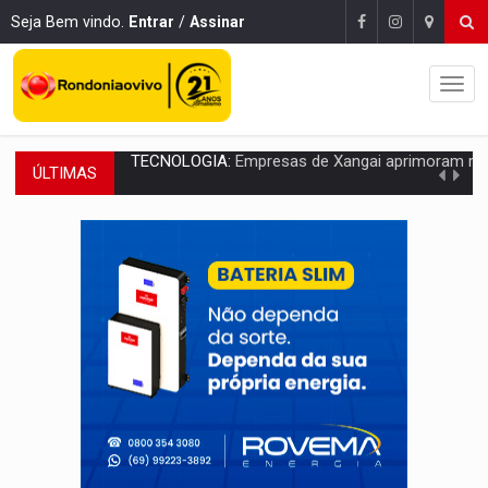
Seja Bem vindo.
Entrar
/
Assinar
ÚLTIMAS
PROTEGE A TERRA:
China descobre como explodir asteroide com bomba n
VÍDEO:
Motociclista morre após bater na traseira de camin
PARECE UM NUGGET:
Essa receita com frango virou o meu ja
EMPREENDEDORISMO:
7 negócios que podem começar com pouco dinheiro e vi
GIGANTE DA AMÉRICA:
Brasil reúne dimensão continental e posição estratégic
INDEPENDÊNCIA:
10 dicas importantes para quem quer mo
VARCENA:
Cientistas descobrem nova espécie de rã em florestas alagada
BARGANHA:
Vai comprar celular usado? Veja como consultar o a