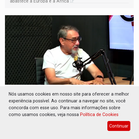
abastece a Europa e a África
CONEXÃO RONDONIAOVIVO: Museólogo
Nós usamos cookies em nosso site para oferecer a melhor
Antônio Ocampo conduz a história de uma
experiência possível. Ao continuar a navegar no site, você
ferrovia desgovernada
concorda com esse uso. Para mais informações sobre
Cultura
08 de Agosto de 2026 às 09:05
como usamos cookies, veja nossa
Política de Cookies
Novo livro faz registro documental da Estrada de Ferro
Continuar
Madeira-Mamoré (EFMM)