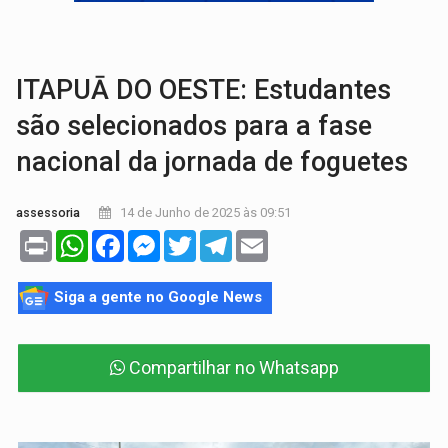
VÍDEO:
Perseguição é registrada no shopping após colombiana furtar ce
LUDOPATIA:
Apostas online começam a afetar produtividade e rotina
ITAPUĀ DO OESTE: Estudantes
são selecionados para a fase
nacional da jornada de foguetes
14 de Junho de 2025 às 09:51
assessoria
Print
WhatsApp
Facebook
Messenger
Twitter
Telegram
Email
Siga a gente no Google News
Compartilhar no Whatsapp