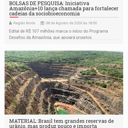
BOLSAS DE PESQUISA: Iniciativa
Amazônia+10 lança chamada para fortalecer
cadeias da sociobioeconomia
Região Norte
08 de Agosto de 2026 às 18:00
Edital de R$ 107 milhões marca o início do Programa
Desafios da Amazônia, que apoiará projetos
desenvolvidos por redes de pesquisa e inovação. A
submissão de pré-propostas poderá ser feita até 1º de
setembro
MATERIAL: Brasil tem grandes reservas de
urânio, mas produz pouco e importa