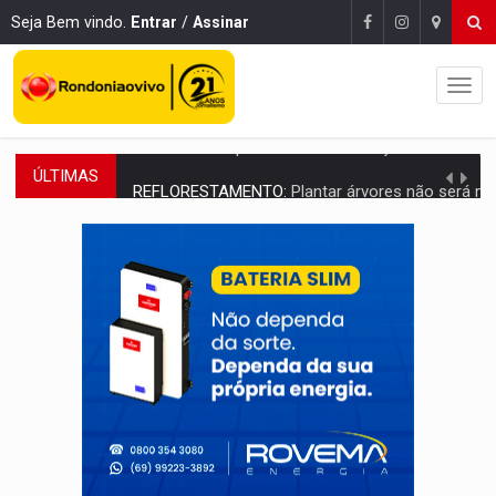
Seja Bem vindo.
Entrar
/
Assinar
ÚLTIMAS
REFLORESTAMENTO:
Plantar árvores não será mais suficiente para comprov
OVNIS NA LUA:
Cientistas alertam para possível base secreta no satélite n
ACABOU COM PEUGEOT:
Incêndio destrói carro que era rebocado para oficina no
VÍDEO:
Ladrão é filmado furtando moto na frente do bar 
BOLSAS DE PESQUISA:
Iniciativa Amazônia+10 lança chamada para fortalecer cadeia
MATERIAL:
Brasil tem grandes reservas de urânio, mas produz pouco e impo
VÍDEO:
Serpente capturada na fábrica da Coca-Cola é devolvid
HOMENAGEM:
Cientistas cassados pelo AI-5 se tornam pesquisadores emér