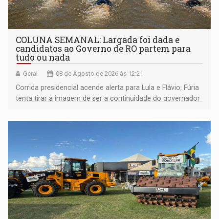
COLUNA SEMANAL: Largada foi dada e
candidatos ao Governo de RO partem para
tudo ou nada
Geral
08 de Agosto de 2026 às 12:21
Corrida presidencial acende alerta para Lula e Flávio; Fúria
tenta tirar a imagem de ser a continuidade do governador
Marcos Rocha; ex-prefeito Hildon Chaves parece ainda
não ter entrado no modo eleição; ABAV faz evento em
Porto Velho