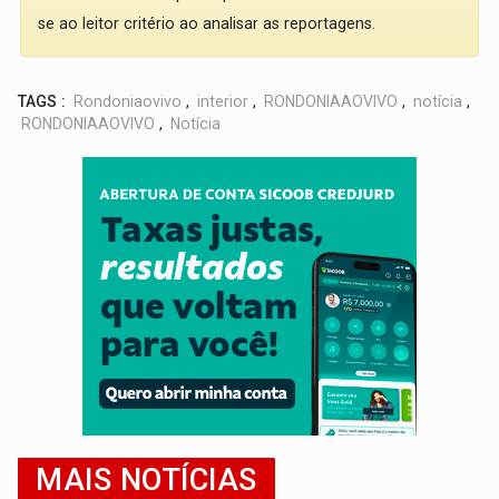
se ao leitor critério ao analisar as reportagens.
TAGS :
Rondoniaovivo
,
interior
,
RONDONIAAOVIVO
,
notícia
,
RONDONIAAOVIVO
,
Notícia
MAIS NOTÍCIAS