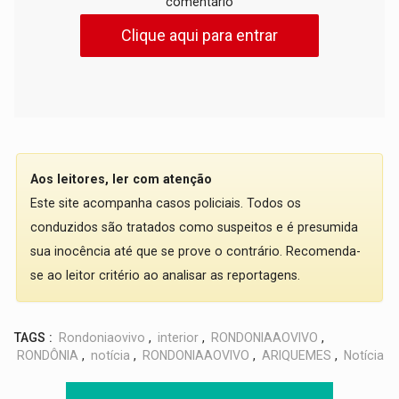
comentário
Clique aqui para entrar
Aos leitores, ler com atenção
Este site acompanha casos policiais. Todos os
conduzidos são tratados como suspeitos e é presumida
sua inocência até que se prove o contrário. Recomenda-
se ao leitor critério ao analisar as reportagens.
TAGS :
Rondoniaovivo
,
interior
,
RONDONIAAOVIVO
,
RONDÔNIA
,
notícia
,
RONDONIAAOVIVO
,
ARIQUEMES
,
Notícia