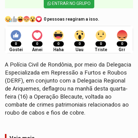
ENTRAR NO GRUPO
0 pessoas reagiram a isso.
0
0
0
0
0
0
Gostei
Amei
Haha
Uau
Triste
Grr
A Polícia Civil de Rondônia, por meio da Delegacia
Especializada em Repressão a Furtos e Roubos
(DERF), em conjunto com a Delegacia Regional
de Ariquemes, deflagrou na manhã desta quarta-
feira (16) a Operação Blecaute, voltada ao
combate de crimes patrimoniais relacionados ao
roubo de cabos e fios de cobre.