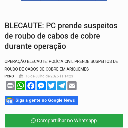
GRAVE:
Homem é esfaqueado no peito durante briga ent
VÍDEO:
Denarc e Receita Federal apreendem 12 kg de skunk e arma que iam
BLECAUTE: PC prende suspeitos
de roubo de cabos de cobre
durante operação
OPERAÇÃO BLECAUTE: POLÍCIA CIVIL PRENDE SUSPEITOS DE
ROUBO DE CABOS DE COBRE EM ARIQUEMES
16 de Julho de 2025 às 14:23
PCRO
Print
WhatsApp
Facebook
Messenger
Twitter
Telegram
Email
Siga a gente no Google News
Compartilhar no Whatsapp