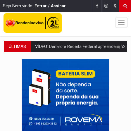
Seja Bem vindo.
Entrar
/
Assinar
ÚLTIMAS
OPERAÇÃO DA PC:
Membros do CV são presos com armas e drogas após c
ENTRADA GRATUITA:
Espetáculo As Marias Somos Nós será apresen
VÍDEO:
Três são presos após furto de motocicleta em frente
CELEBRAÇÃO:
Cerejeiras completa 43 anos de emancipação com progra
SAÚDE:
Anvisa desmente boato sobre presença de plástico ou petr
VÍDEO:
Pitbulls fogem de residência e atacam casal de idosos 
AÇÃO CONJUNTA:
Forças policiais apreendem cerca de 1kg de our
PF ESTÁ APURANDO:
Flávio Bolsonaro escolhe Alfredo Gaspar como vice, alvo de d