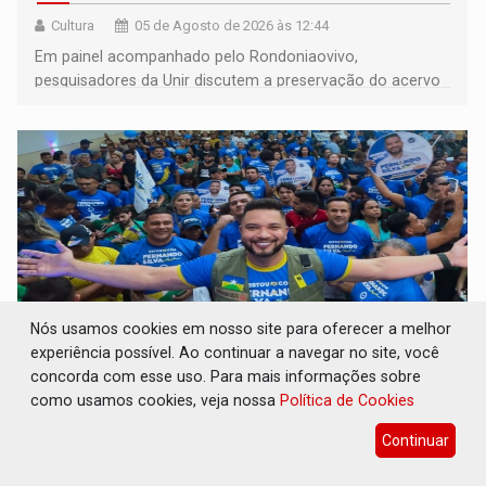
Cultura
05 de Agosto de 2026 às 12:44
Em painel acompanhado pelo Rondoniaovivo,
pesquisadores da Unir discutem a preservação do acervo
do século 20 e o legado de Sílvio Tendler, que defendia a
memória como bússola para o futuro
Nós usamos cookies em nosso site para oferecer a melhor
experiência possível. Ao continuar a navegar no site, você
concorda com esse uso. Para mais informações sobre
ELEIÇÕES 2026: Fernando Silva é
como usamos cookies, veja nossa
Política de Cookies
homologado candidato durante convenção
do Republicanos
Continuar
Eleições 2026
05 de Agosto de 2026 às 12:01