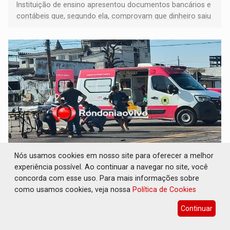
Instituição de ensino apresentou documentos bancários e
contábeis que, segundo ela, comprovam que dinheiro saiu
de sua própria conta, foi sacado pelo diretor financeiro e
apreendido quando já estava dentro da sede da entidade
— em pleno ano eleitoral em Rondônia
Nós usamos cookies em nosso site para oferecer a melhor
VÍDEO: Ciclista é atropelado por carro na
experiência possível. Ao continuar a navegar no site, você
região Central de Porto Velho
concorda com esse uso. Para mais informações sobre
como usamos cookies, veja nossa
Política de Cookies
Polícia
07 de Agosto de 2026 às 09:31
Equipe do Samu foi chamada às pressas
Continuar