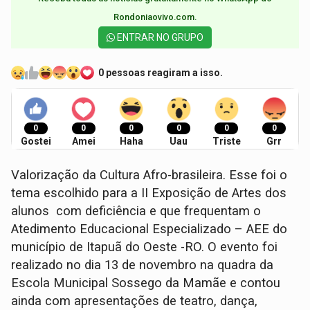
Rondoniaovivo.com.​
ENTRAR NO GRUPO
0 pessoas reagiram a isso.
0
0
0
0
0
0
Gostei
Amei
Haha
Uau
Triste
Grr
Valorização da Cultura Afro-brasileira. Esse foi o
tema escolhido para a II Exposição de Artes dos
alunos com deficiência e que frequentam o
Atedimento Educacional Especializado – AEE do
município de Itapuã do Oeste -RO. O evento foi
realizado no dia 13 de novembro na quadra da
Escola Municipal Sossego da Mamãe e contou
ainda com apresentações de teatro, dança,