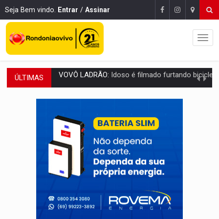
Seja Bem vindo.
Entrar
/
Assinar
ÚLTIMAS
JUSTIÇA:
Comarca de Nova Mamoré terá seu primeiro jú
ADAILTON FÚRIA:
Assessoria denuncia suposto ataque com perfis falso
VÍDEO:
Motoboy de delivery sofre fratura após mulher avançar 
ELEIÇÕES 2026:
Ulisses Guimarães e as nuvens no céu de Rondônia – Por 
DECISÃO REVISADA:
Nunes Marques reduz pena de Acir Gurgacz e declara pun
CONEXÃO RONDONIAOVIVO:
Museólogo Antônio Ocampo lança livro sob
ELEIÇÕES 2026:
Patrimônio de candidata a deputada federal do PL salta R$ 1 m
VÍDEO:
Quadrilha é flagrada com cerca de 200 porções