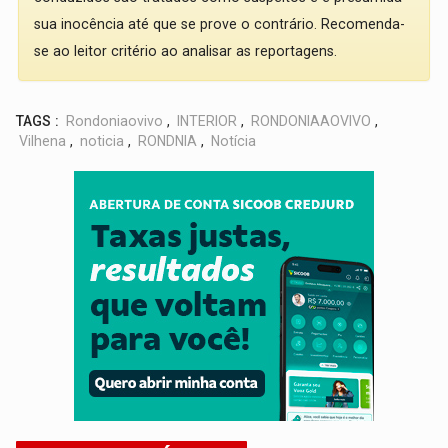
sua inocência até que se prove o contrário. Recomenda-
se ao leitor critério ao analisar as reportagens.
TAGS :
Rondoniaovivo
,
INTERIOR
,
RONDONIAAOVIVO
,
Vilhena
,
noticia
,
RONDNIA
,
Notícia