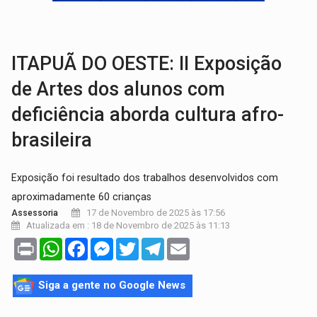
EMOCIONE:
PRESENTES: Confira os sorteados na promoção de 
VOVÔ LADRÃO:
Idoso é filmado furtando bicicleta na frente
ITAPUÃ DO OESTE: II Exposição
de Artes dos alunos com
deficiência aborda cultura afro-
brasileira
Exposição foi resultado dos trabalhos desenvolvidos com
aproximadamente 60 crianças
17 de Novembro de 2025 às 17:56
Assessoria
Atualizada em : 18 de Novembro de 2025 às 11:13
Print
WhatsApp
Facebook
Messenger
Twitter
Telegram
Email
Siga a gente no Google News