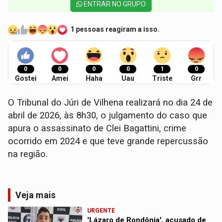
ENTRAR NO GRUPO
1 pessoas reagiram a isso.
0
0
0
0
1
0
Gostei
Amei
Haha
Uau
Triste
Grr
O Tribunal do Júri de Vilhena realizará no dia 24 de
abril de 2026, às 8h30, o julgamento do caso que
apura o assassinato de Clei Bagattini, crime
ocorrido em 2024 e que teve grande repercussão
na região.
Veja mais
URGENTE
'Lázaro de Rondônia', acusado de