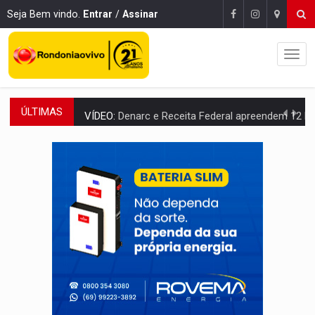
Seja Bem vindo.
Entrar
/
Assinar
ÚLTIMAS
VÍDEO:
Denarc e Receita Federal apreendem 12 kg de skunk e arma que iam
OPERAÇÃO DA PC:
Membros do CV são presos com armas e drogas após c
ENTRADA GRATUITA:
Espetáculo As Marias Somos Nós será apresen
VÍDEO:
Três são presos após furto de motocicleta em frente
CELEBRAÇÃO:
Cerejeiras completa 43 anos de emancipação com progra
SAÚDE:
Anvisa desmente boato sobre presença de plástico ou petr
VÍDEO:
Pitbulls fogem de residência e atacam casal de idosos 
AÇÃO CONJUNTA:
Forças policiais apreendem cerca de 1kg de our