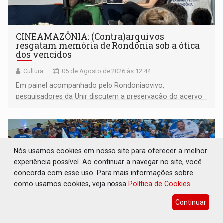
CINEAMAZÔNIA: (Contra)arquivos
resgatam memória de Rondônia sob a ótica
dos vencidos
Cultura
05 de Agosto de 2026 às 12:44
Em painel acompanhado pelo Rondoniaovivo,
pesquisadores da Unir discutem a preservação do acervo
do século 20 e o legado de Sílvio Tendler, que defendia a
memória como bússola para o futuro
Nós usamos cookies em nosso site para oferecer a melhor
experiência possível. Ao continuar a navegar no site, você
concorda com esse uso. Para mais informações sobre
como usamos cookies, veja nossa
Política de Cookies
Continuar