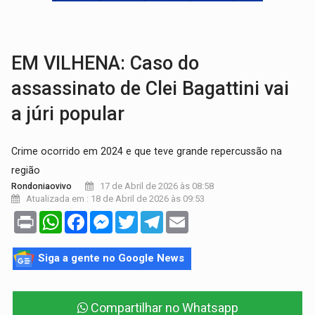
URGENTE:
Homem é baleado após apontar arma para eq
GRAVE:
Homem é esfaqueado no peito durante briga ent
EM VILHENA: Caso do
assassinato de Clei Bagattini vai
a júri popular
Crime ocorrido em 2024 e que teve grande repercussão na
região
17 de Abril de 2026 às 08:58
Rondoniaovivo
Atualizada em : 18 de Abril de 2026 às 09:53
Print
WhatsApp
Facebook
Messenger
Twitter
Telegram
Email
Siga a gente no Google News
Compartilhar no Whatsapp