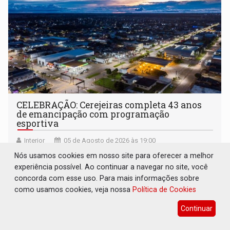
CELEBRAÇÃO: Cerejeiras completa 43 anos
de emancipação com programação
esportiva
Interior
05 de Agosto de 2026 às 19:00
Aniversário do município é marcado por atividades que
Nós usamos cookies em nosso site para oferecer a melhor
reuniram atletas da região e homenagens à história
experiência possível. Ao continuar a navegar no site, você
construída ao longo de quatro décadas
concorda com esse uso. Para mais informações sobre
como usamos cookies, veja nossa
Política de Cookies
Continuar