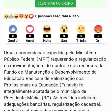
ENTRAR NO GRUPO
0 pessoas reagiram a isso.
0
0
0
0
0
0
Gostei
Amei
Haha
Uau
Triste
Grr
Uma recomendação expedida pelo Ministério
Público Federal (MPF) requerendo a regularização
da movimentação e do controle dos recursos do
Fundo de Manutenção e Desenvolvimento da
Educação Básica e de Valorização dos
Profissionais da Educação (Fundeb) foi
integralmente acatada pelo município de
Presidente Médici (RO). As medidas incluíram
adequações bancárias, regularização cadastral,
controle eletrônico das movimentações e