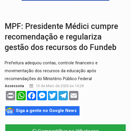
URGENTE:
Colisão entre motos deixa dois feridos próximo ao 
SOLIDARIEDADE:
Cadelinha com câncer precisa de aj
MPF: Presidente Médici cumpre
recomendação e regulariza
gestão dos recursos do Fundeb
Prefeitura adequou contas, controle financeiro e
movimentação dos recursos da educação após
recomendações do Ministério Público Federal
13 de Maio de 2026 às 14:28
Assessoria
Print
WhatsApp
Facebook
Messenger
Twitter
Telegram
Email
Siga a gente no Google News