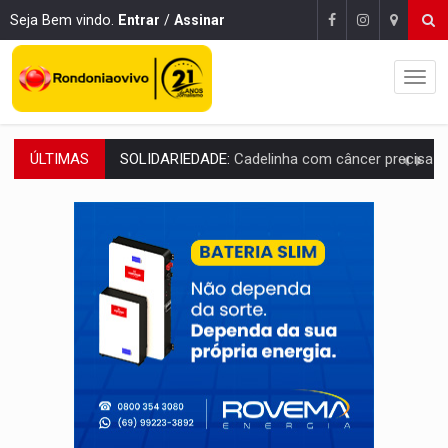
Seja Bem vindo.
Entrar
/
Assinar
ÚLTIMAS
DESAPARECIDO:
Família procura por cachorrinho desapare
URGENTE:
DHPP se mobiliza para tentar localizar corpo de rapaz
DÉFICIT DE MANDATO:
Contas do governo de Rondônia expõem meta negativa e
CREDIBILIDADE:
Superintendentes da PF defendem independência e apoio à 
ALIANÇA PODEROSA:
Chapa vitaminada pode alcançar larga e boa vantag
SÃO PAULO:
PM abre concurso público com 2.000 vagas para a
CINEAMAZÔNIA:
Filmes rondonienses provocam debate sobre temas urgentes 
Publicação Legal:
AVISO DE LICITAÇÃO: PREGÃO ELETRÔNICO Nº 90136