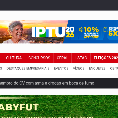
CULTURA
CONCURSOS
GERAL
LISTÃO
ELEIÇÕES 20
IS
DESTAQUES EMPRESARIAIS
EVENTOS
VÍDEOS
ENQUETES
OBIT
membro do CV com arma e drogas em boca de fumo
a com a APAE para ampliar ações voltadas a PCD's
bate a drones durante exercício antiaéreo
o Oeste, CINEMAZÔNIA leva cinema amazônico a estudantes na