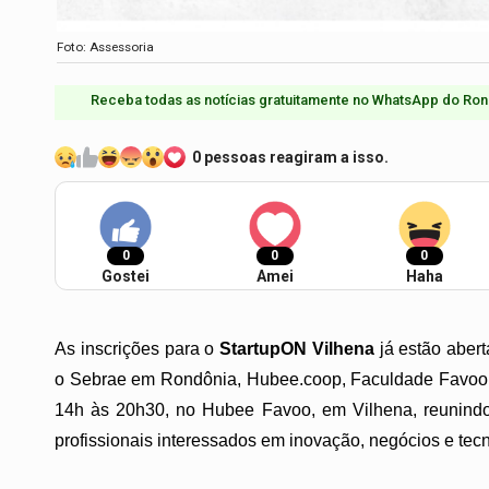
Foto: Assessoria
Receba todas as notícias gratuitamente no WhatsApp do Ron
0 pessoas reagiram a isso.
0
0
0
Gostei
Amei
Haha
As inscrições para o
StartupON Vilhena
já estão aber
o Sebrae em Rondônia, Hubee.coop, Faculdade Favoo e 
14h às 20h30, no Hubee Favoo, em Vilhena, reunindo 
profissionais interessados em inovação, negócios e tecn