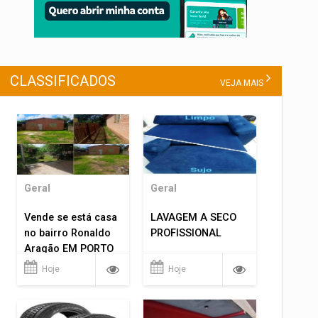
CLASSIFICADOS
VEJA MAIS
Geral
Geral
Vende se está casa
LAVAGEM A SECO
no bairro Ronaldo
PROFISSIONAL
Aragão EM PORTO
VELHO RO.
Hoje
Hoje