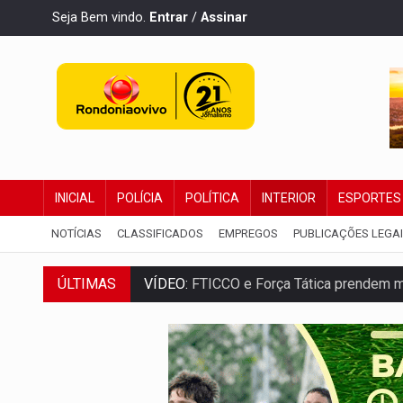
Seja Bem vindo.
Entrar
/
Assinar
INICIAL
POLÍCIA
POLÍTICA
INTERIOR
ESPORTES
NOTÍCIAS
CLASSIFICADOS
EMPREGOS
PUBLICAÇÕES LEGA
VÍDEO:
FTICCO e Força Tática prendem 
ÚLTIMAS
INCLUSÃO:
Prefeitura fortalece parceri
DEFESA:
Exército testa inovações no com
TEMAS SOCIOAMBIENTAIS:
Em Itapuã d