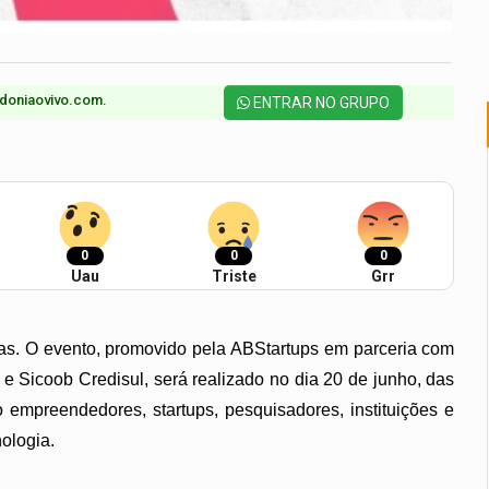
doniaovivo.com.​
ENTRAR NO GRUPO
0
0
0
Uau
Triste
Grr
tas. O evento, promovido pela ABStartups em parceria com
Sicoob Credisul, será realizado no dia 20 de junho, das
empreendedores, startups, pesquisadores, instituições e
ologia.