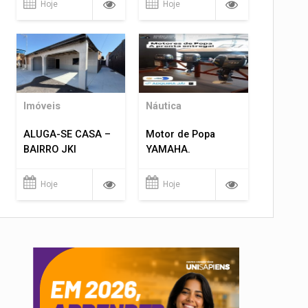
Hoje
Hoje
Imóveis
Náutica
ALUGA-SE CASA –
Motor de Popa
BAIRRO JKI
YAMAHA.
Hoje
Hoje