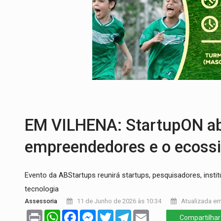
PREVISÃO:
Interior de Rondônia terá sáb
INFRAESTRUTURA:
Após quase 30 anos d
A ILHA:
Coreografia de Rondônia estreia 
ELEIÇÕES 2026:
Sgt. Mouza esclarece 'e
JUDICIÁRIO:
Sinjur parabeniza servidores
LAZER:
Seis lugares gratuitos para apro
EM VILHENA: StartupON abr
empreendedores e o ecoss
Evento da ABStartups reunirá startups, pesquisadores, insti
tecnologia
Assessoria
11 de Junho de 2026 às 10:34
Atualizada em
Print
WhatsApp
Facebook
Messenger
Twitter
Telegram
Email
Compartilhar