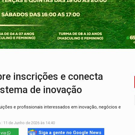
ado (8) de calor intenso e tempo firme
e espera, asfalto chega ao bairro Nova Esperança
na programação do Festival de Dança de Joinville
rro de digitação' em declaração de patrimônio de R$ 29 mi
 pelo adicional de incentivo com efeitos retroativos
veitar o fim de semana em Porto Velho
e inscrições e conecta
istema de inovação
tuições e profissionais interessados em inovação, negócios e
 : 11 de Junho de 2026 às 14:40
Siga a gente no Google News
 via