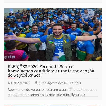
do século 20 e o legado de Sílvio Tendler, que defendia a
memória como bússola para o futuro
ELEIÇÕES 2026: Fernando Silva é
homologado candidato durante convenção
do Republicanos
Eleições 2026
05 de Agosto de 2026 às 12:01
Apoiadores do vereador lotaram o auditório da Unopar e
marcaram presença no evento que oficializou sua
candidatura para as eleições de 2026