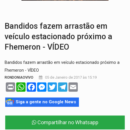
GRAVE:
Homem é esfaqueado no peito durante briga ent
VÍDEO:
Denarc e Receita Federal apreendem 12 kg de skunk e arma que iam
Bandidos fazem arrastão em
veículo estacionado próximo a
Fhemeron - VÍDEO
Bandidos fazem arrastão em veículo estacionado próximo a
Fhemeron - VÍDEO
05 de Janeiro de 2017 às 15:19
RONDONIAOVIVO
Print
WhatsApp
Facebook
Messenger
Twitter
Telegram
Email
Siga a gente no Google News
Compartilhar no Whatsapp