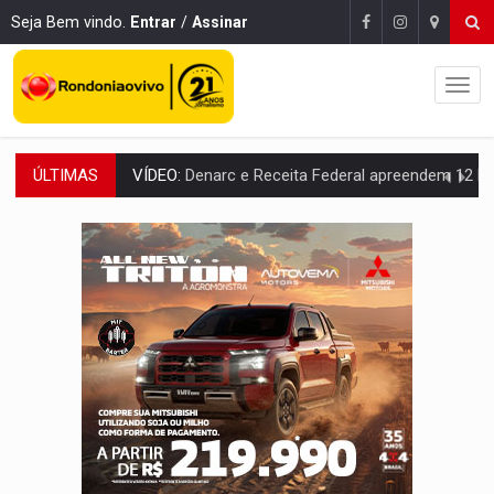
Seja Bem vindo.
Entrar
/
Assinar
ÚLTIMAS
OPERAÇÃO DA PC:
Membros do CV são presos com armas e drogas após c
ENTRADA GRATUITA:
Espetáculo As Marias Somos Nós será apresen
VÍDEO:
Três são presos após furto de motocicleta em frente
CELEBRAÇÃO:
Cerejeiras completa 43 anos de emancipação com progra
SAÚDE:
Anvisa desmente boato sobre presença de plástico ou petr
VÍDEO:
Pitbulls fogem de residência e atacam casal de idosos 
AÇÃO CONJUNTA:
Forças policiais apreendem cerca de 1kg de our
PF ESTÁ APURANDO:
Flávio Bolsonaro escolhe Alfredo Gaspar como vice, alvo de d