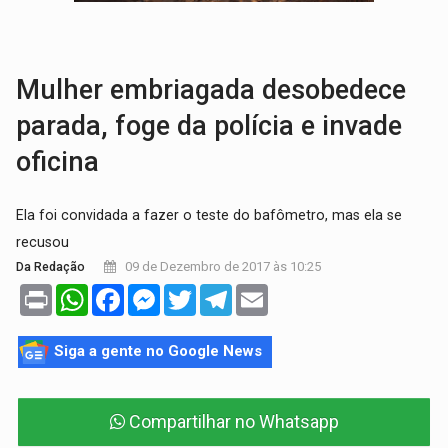
TRANSPORTE DE ARROZ:
MPF assegura cumprimento da legislação sobre transporte d
DEEPFAKE:
Sancionada lei contra violência sexual infantil na inte
Mulher embriagada desobedece
parada, foge da polícia e invade
oficina
Ela foi convidada a fazer o teste do bafômetro, mas ela se
recusou
09 de Dezembro de 2017 às 10:25
Da Redação
Print
WhatsApp
Facebook
Messenger
Twitter
Telegram
Email
Siga a gente no Google News
Compartilhar no Whatsapp