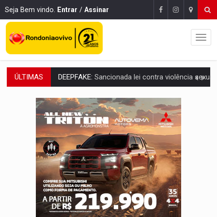
Seja Bem vindo.
Entrar
/
Assinar
ÚLTIMAS
COLEGIADO:
Brasil e Rússia discutem energia nuclear, defesa e ciênc
URGENTE:
Colisão entre caminhão e carro deixa quatro mortos e um em est
ENCONTRO:
Amazônia Negra ganha projeção nacional com participação de M
PREVISÃO:
Porto Velho tem chances de chuvas isoladas nesta se
SINDICATOS UNIDOS:
Assembleia Geral delibera greve da educação municip
PROCESSO SELETIVO:
Rondoniaovivo abre oficina de Comunicação com oportunidade
AGOSTO LILÁS:
MPRO lança de portal e promove reflexão sobre trajetória da Le
REGULARIZAÇÃO:
Refis 2026 segue até o fim do ano para regulariz