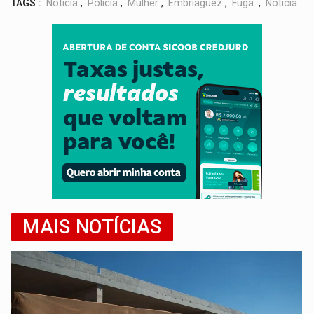
TAGS :
Notícia
,
Polícia
,
Mulher
,
Embriaguez
,
Fuga.
,
Notícia
MAIS NOTÍCIAS