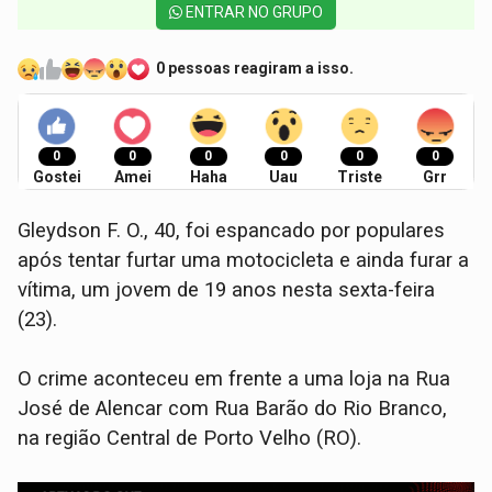
ENTRAR NO GRUPO
0 pessoas reagiram a isso.
0
0
0
0
0
0
Gostei
Amei
Haha
Uau
Triste
Grr
Gleydson F. O., 40, foi espancado por populares
após tentar furtar uma motocicleta e ainda furar a
vítima, um jovem de 19 anos nesta sexta-feira
(23).
O crime aconteceu em frente a uma loja na Rua
José de Alencar com Rua Barão do Rio Branco,
na região Central de Porto Velho (RO).