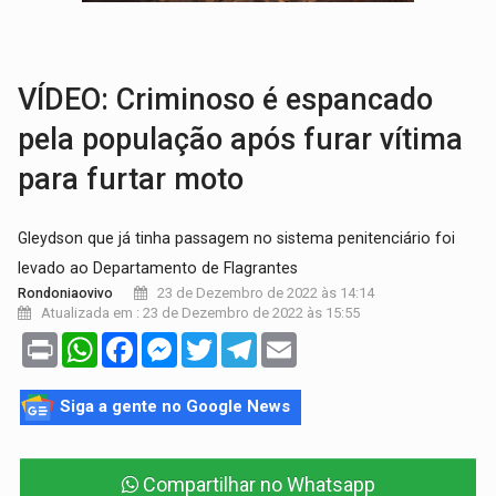
CONTA DIFÍCIL:
Com as novidades na corrida ao Senado as contas ficara
CH4C1NA:
Disputa entre PCC e CV deixa dez mortos em cinco di
VÍDEO: Criminoso é espancado
pela população após furar vítima
para furtar moto
Gleydson que já tinha passagem no sistema penitenciário foi
levado ao Departamento de Flagrantes
23 de Dezembro de 2022 às 14:14
Rondoniaovivo
Atualizada em : 23 de Dezembro de 2022 às 15:55
Print
WhatsApp
Facebook
Messenger
Twitter
Telegram
Email
Siga a gente no Google News
Compartilhar no Whatsapp