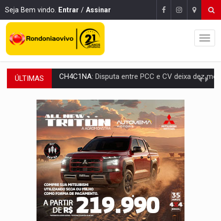
Seja Bem vindo.
Entrar
/
Assinar
ÚLTIMAS
IMUNIZAÇÃO:
Prefeitura inicia campanha de multivacinação para crianças 
QUIRINUS:
Draco faz operação para prender faccionados que atacaram proved
TRAFICANTE PRESO:
Operação Brasil Contra o Crime apreende quase meia to
SUPER EL NIÑO:
Trabalho inédito vai garantir água potável para comunidades
FAMÍLIA MORREU:
Identificadas as cinco vítimas de acidente na BR-364, entr
BRASIL CONTRA O CRIME:
Acusado de guardar armas de facção é preso com rev
TRAGÉDIA:
Sobe para cinco o número de mortos em colisão entre carreta e Fia
TRANSPORTE DE ARROZ:
MPF assegura cumprimento da legislação sobre transporte d