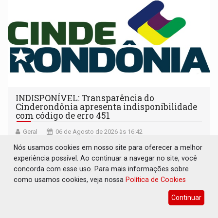
INDISPONÍVEL: Transparência do
Cinderondônia apresenta indisponibilidade
com código de erro 451
Geral
06 de Agosto de 2026 às 16:42
Página do consórcio público exibe aviso de manutenção,
Nós usamos cookies em nosso site para oferecer a melhor
mas carrega status associado a restrições legais
experiência possível. Ao continuar a navegar no site, você
concorda com esse uso. Para mais informações sobre
como usamos cookies, veja nossa
Política de Cookies
Continuar