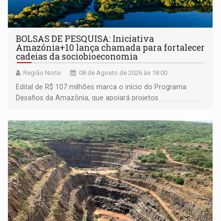
BOLSAS DE PESQUISA: Iniciativa
Amazônia+10 lança chamada para fortalecer
cadeias da sociobioeconomia
Região Norte
08 de Agosto de 2026 às 18:00
Edital de R$ 107 milhões marca o início do Programa
Desafios da Amazônia, que apoiará projetos
desenvolvidos por redes de pesquisa e inovação. A
submissão de pré-propostas poderá ser feita até 1º de
setembro