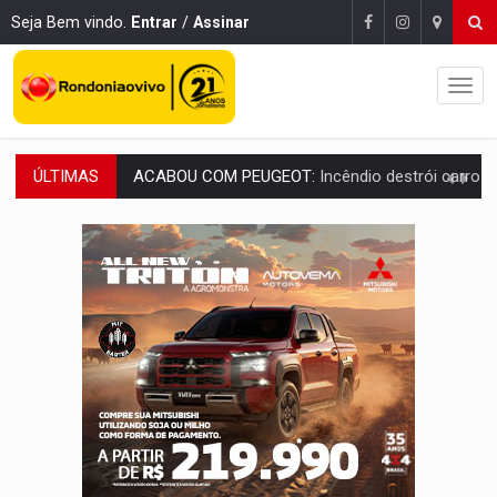
Seja Bem vindo.
Entrar
/
Assinar
ÚLTIMAS
VÍDEO:
Ladrão é filmado furtando moto na frente do bar 
BOLSAS DE PESQUISA:
Iniciativa Amazônia+10 lança chamada para fortalecer cadeia
MATERIAL:
Brasil tem grandes reservas de urânio, mas produz pouco e impo
VÍDEO:
Serpente capturada na fábrica da Coca-Cola é devolvid
HOMENAGEM:
Cientistas cassados pelo AI-5 se tornam pesquisadores emér
VÍDEO:
Líder religioso é preso por abusar de fiéis sob pretexto de 'pro
LEVANTAMENTO:
Brasil tem uma história marcada por guerras, revoltas e con
LAMENTÁVEL:
Mulher é encontrada morta dentro de residência e