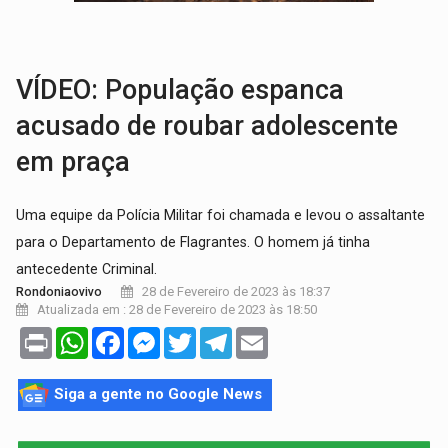
OVNIS NA LUA:
Cientistas alertam para possível base secreta no satélite n
ACABOU COM PEUGEOT:
Incêndio destrói carro que era rebocado para oficina no
VÍDEO: População espanca
acusado de roubar adolescente
em praça
Uma equipe da Polícia Militar foi chamada e levou o assaltante
para o Departamento de Flagrantes. O homem já tinha
antecedente Criminal.
28 de Fevereiro de 2023 às 18:37
Rondoniaovivo
Atualizada em : 28 de Fevereiro de 2023 às 18:50
Print
WhatsApp
Facebook
Messenger
Twitter
Telegram
Email
Siga a gente no Google News