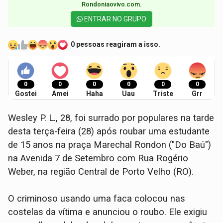
Rondoniaovivo.com.​
ENTRAR NO GRUPO
0 pessoas reagiram a isso.
0
0
0
0
0
0
Gostei
Amei
Haha
Uau
Triste
Grr
Wesley P. L., 28, foi surrado por populares na tarde
desta terça-feira (28) após roubar uma estudante
de 15 anos na praça Marechal Rondon ("Do Baú")
na Avenida 7 de Setembro com Rua Rogério
Weber, na região Central de Porto Velho (RO).
O criminoso usando uma faca colocou nas
costelas da vítima e anunciou o roubo. Ele exigiu