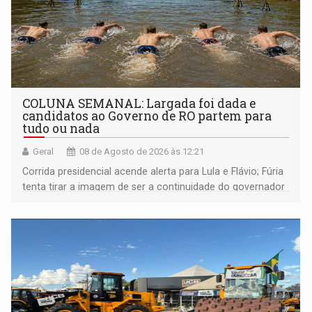
COLUNA SEMANAL: Largada foi dada e
candidatos ao Governo de RO partem para
tudo ou nada
Geral
08 de Agosto de 2026 às 12:21
Corrida presidencial acende alerta para Lula e Flávio; Fúria
tenta tirar a imagem de ser a continuidade do governador
Marcos Rocha; ex-prefeito Hildon Chaves parece ainda
não ter entrado no modo eleição; ABAV faz evento em
Porto Velho