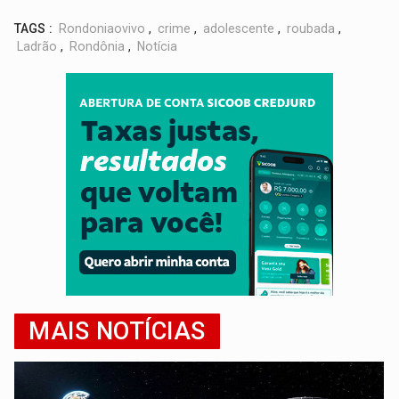
TAGS :
Rondoniaovivo
,
crime
,
adolescente
,
roubada
,
Ladrão
,
Rondônia
,
Notícia
MAIS NOTÍCIAS