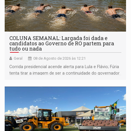
COLUNA SEMANAL: Largada foi dada e
candidatos ao Governo de RO partem para
tudo ou nada
Geral
08 de Agosto de 2026 às 12:21
Corrida presidencial acende alerta para Lula e Flávio; Fúria
tenta tirar a imagem de ser a continuidade do governador
Marcos Rocha; ex-prefeito Hildon Chaves parece ainda
não ter entrado no modo eleição; ABAV faz evento em
Porto Velho