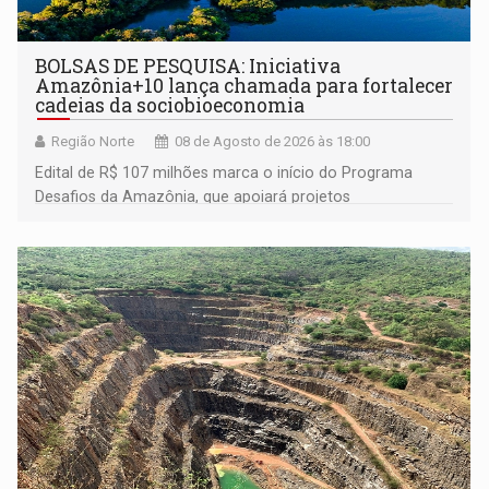
BOLSAS DE PESQUISA: Iniciativa
Amazônia+10 lança chamada para fortalecer
cadeias da sociobioeconomia
Região Norte
08 de Agosto de 2026 às 18:00
Edital de R$ 107 milhões marca o início do Programa
Desafios da Amazônia, que apoiará projetos
desenvolvidos por redes de pesquisa e inovação. A
submissão de pré-propostas poderá ser feita até 1º de
setembro