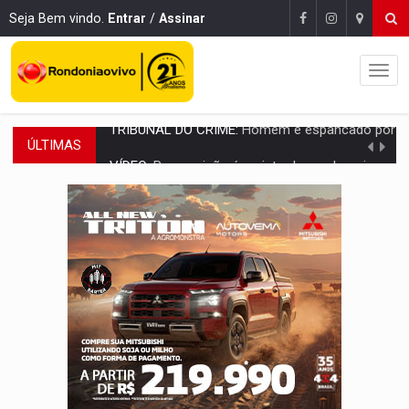
Seja Bem vindo.
Entrar
/
Assinar
ÚLTIMAS
VÍDEO:
Perseguição é registrada no shopping após colombiana furtar ce
LUDOPATIA:
Apostas online começam a afetar produtividade e rotina
REFLORESTAMENTO:
Plantar árvores não será mais suficiente para comprov
OVNIS NA LUA:
Cientistas alertam para possível base secreta no satélite n
ACABOU COM PEUGEOT:
Incêndio destrói carro que era rebocado para oficina no
VÍDEO:
Ladrão é filmado furtando moto na frente do bar 
BOLSAS DE PESQUISA:
Iniciativa Amazônia+10 lança chamada para fortalecer cadeia
MATERIAL:
Brasil tem grandes reservas de urânio, mas produz pouco e impo