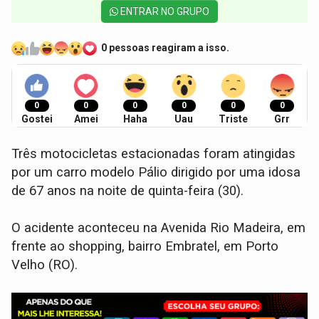
ENTRAR NO GRUPO
0 pessoas reagiram a isso.
0
0
0
0
0
0
Gostei
Amei
Haha
Uau
Triste
Grr
Três motocicletas estacionadas foram atingidas
por um carro modelo Pálio dirigido por uma idosa
de 67 anos na noite de quinta-feira (30).
O acidente aconteceu na Avenida Rio Madeira, em
frente ao shopping, bairro Embratel, em Porto
Velho (RO).