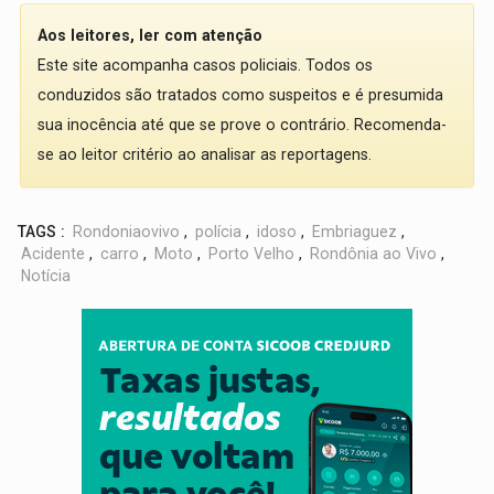
Aos leitores, ler com atenção
Este site acompanha casos policiais. Todos os
conduzidos são tratados como suspeitos e é presumida
sua inocência até que se prove o contrário. Recomenda-
se ao leitor critério ao analisar as reportagens.
TAGS :
Rondoniaovivo
,
polícia
,
idoso
,
Embriaguez
,
Acidente
,
carro
,
Moto
,
Porto Velho
,
Rondônia ao Vivo
,
Notícia