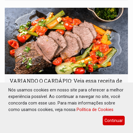
órgãos competentes
VARIANDO O CARDÁPIO: Veja essa receita de
carne assada para o almoço e o jantar
Nós usamos cookies em nosso site para oferecer a melhor
Gastronomia
08 de Agosto de 2026 às 09:00
experiência possível. Ao continuar a navegar no site, você
concorda com esse uso. Para mais informações sobre
Prepare um acém bovino de um jeito que vai agradar todo
como usamos cookies, veja nossa
Política de Cookies
tipo de paladar
Continuar