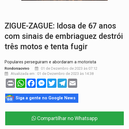
VÍDEO:
Armado com machado, homem ameaça matar sobrinha grávida e com
TRIBUNAL DO CRIME:
Homem é espancado por facção criminosa 
ZIGUE-ZAGUE: Idosa de 67 anos
com sinais de embriaguez destrói
três motos e tenta fugir
Populares perseguiram e abordaram a motorista
01 de Dezembro de 2023 às 07:12
Rondoniaovivo
Atualizada em : 01 de Dezembro de 2023 às 14:38
Print
WhatsApp
Facebook
Messenger
Twitter
Telegram
Email
Siga a gente no Google News
Compartilhar no Whatsapp