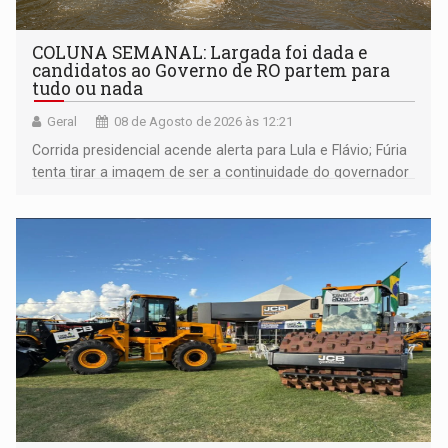
COLUNA SEMANAL: Largada foi dada e
candidatos ao Governo de RO partem para
tudo ou nada
Geral
08 de Agosto de 2026 às 12:21
Corrida presidencial acende alerta para Lula e Flávio; Fúria
tenta tirar a imagem de ser a continuidade do governador
Marcos Rocha; ex-prefeito Hildon Chaves parece ainda
não ter entrado no modo eleição; ABAV faz evento em
Porto Velho