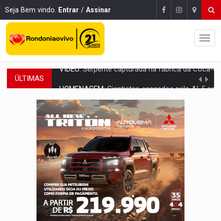
Seja Bem vindo.
Entrar
/
Assinar
ÚLTIMAS
HOMENAGEM:
Cientistas cassados pelo AI-5 se tornam pesquisadores emér
VÍDEO:
Líder religioso é preso por abusar de fiéis sob pretexto de 'pro
LEVANTAMENTO:
Brasil tem uma história marcada por guerras, revoltas e con
LAMENTÁVEL:
Mulher é encontrada morta dentro de residência e
'XANDY DO MOTOCROSS':
Pai morre em acidente na BR-364 duas semanas após condena
PESO DO VOTO:
Cinco maiores colégios eleitorais concentram 53,7% dos v
COLUNA SEMANAL:
Largada foi dada e candidatos ao Governo de RO partem 
SOB SUSPEITA:
Entrega de 286 máquinas em Rondônia coincide com investig