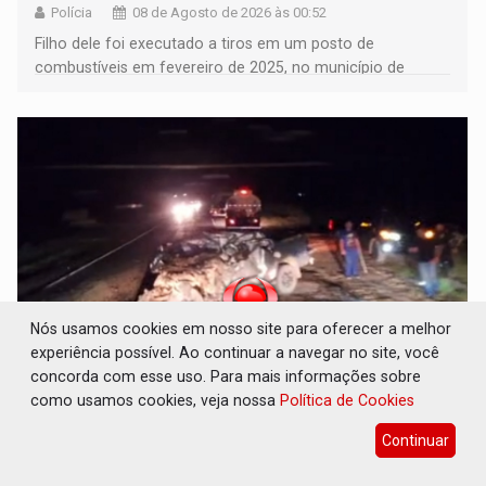
Polícia
08 de Agosto de 2026 às 00:52
Filho dele foi executado a tiros em um posto de
combustíveis em fevereiro de 2025, no município de
Ariquemes ​
Nós usamos cookies em nosso site para oferecer a melhor
experiência possível. Ao continuar a navegar no site, você
concorda com esse uso. Para mais informações sobre
VÍDEO: Motorista de caminhonete morre
como usamos cookies, veja nossa
Política de Cookies
preso às ferragens em colisão com carreta
na BR-364
Continuar
Polícia
07 de Agosto de 2026 às 23:40