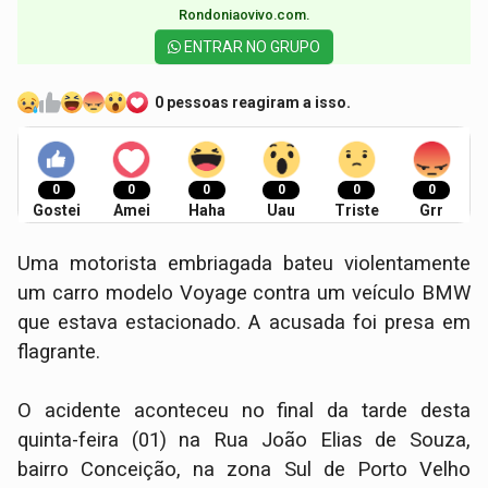
Rondoniaovivo.com.​
ENTRAR NO GRUPO
0 pessoas reagiram a isso.
0
0
0
0
0
0
Gostei
Amei
Haha
Uau
Triste
Grr
Uma motorista embriagada bateu violentamente
um carro modelo Voyage contra um veículo BMW
que estava estacionado. A acusada foi presa em
flagrante.
O acidente aconteceu no final da tarde desta
quinta-feira (01) na Rua João Elias de Souza,
bairro Conceição, na zona Sul de Porto Velho