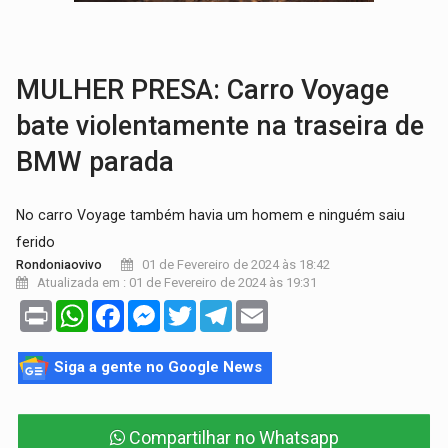
MATERIAL:
Brasil tem grandes reservas de urânio, mas produz pouco e impo
VÍDEO:
Serpente capturada na fábrica da Coca-Cola é devolvid
MULHER PRESA: Carro Voyage
bate violentamente na traseira de
BMW parada
No carro Voyage também havia um homem e ninguém saiu
ferido
01 de Fevereiro de 2024 às 18:42
Rondoniaovivo
Atualizada em : 01 de Fevereiro de 2024 às 19:31
Print
WhatsApp
Facebook
Messenger
Twitter
Telegram
Email
Siga a gente no Google News
Compartilhar no Whatsapp