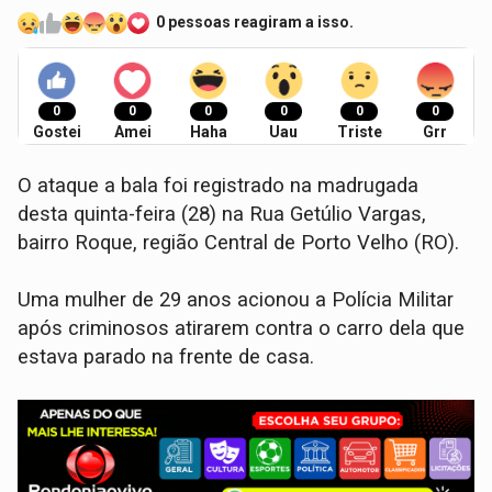
0 pessoas reagiram a isso.
0
0
0
0
0
0
Gostei
Amei
Haha
Uau
Triste
Grr
O ataque a bala foi registrado na madrugada
desta quinta-feira (28) na Rua Getúlio Vargas,
bairro Roque, região Central de Porto Velho (RO).
Uma mulher de 29 anos acionou a Polícia Militar
após criminosos atirarem contra o carro dela que
estava parado na frente de casa.