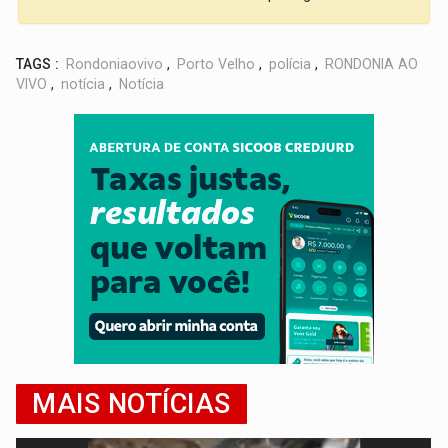
TAGS :
Rondoniaovivo
,
Porto Velho
,
polícia
,
RONDONIA AO
VIVO
,
notícia
,
Notícia
MAIS NOTÍCIAS