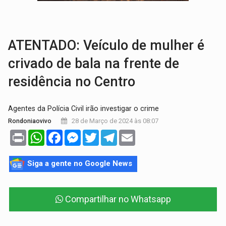
TRÁGICO:
Pai do 'Xandy Motocross' morre em acidente
VÍDEO:
Motorista de caminhonete morre preso às ferragens em colisão com
ATENTADO: Veículo de mulher é
crivado de bala na frente de
residência no Centro
Agentes da Polícia Civil irão investigar o crime
28 de Março de 2024 às 08:07
Rondoniaovivo
Print
WhatsApp
Facebook
Messenger
Twitter
Telegram
Email
Siga a gente no Google News
Compartilhar no Whatsapp