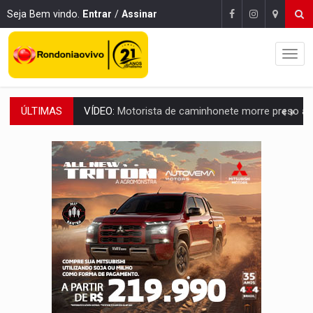
Seja Bem vindo.
Entrar
/
Assinar
ÚLTIMAS
LAZER:
Seis lugares gratuitos para aproveitar o fim de semana e
VÍDEO:
FTICCO e Força Tática prendem membro do CV com arma e drogas em
INCLUSÃO:
Prefeitura fortalece parceria com a APAE para ampliar ações v
DEFESA:
Exército testa inovações no combate a drones durante exerc
TEMAS SOCIOAMBIENTAIS:
Em Itapuã do Oeste, CINEMAZÔNIA leva cinema amazônico 
PREVISÃO:
Interior de Rondônia terá sábado (8) de calor intenso
INFRAESTRUTURA:
Após quase 30 anos de espera, asfalto chega ao bairr
A ILHA:
Coreografia de Rondônia estreia na programação do Festival de Dan