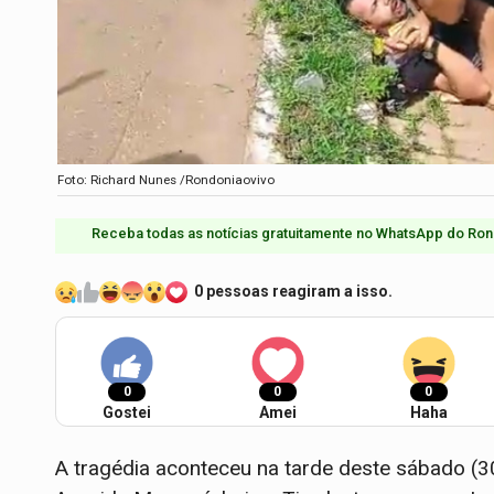
Foto: Richard Nunes /Rondoniaovivo
Receba todas as notícias gratuitamente no WhatsApp do Ron
0 pessoas reagiram a isso.
0
0
0
Gostei
Amei
Haha
A tragédia aconteceu na tarde deste sábado (3