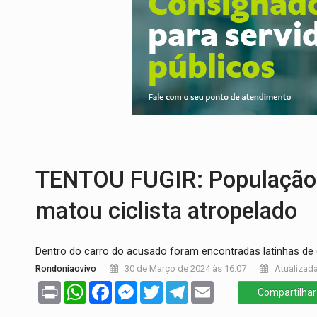
TEMAS SOCIOAMBIENTAIS:
Em Itapuã d
PREVISÃO:
Interior de Rondônia terá sáb
INFRAESTRUTURA:
Após quase 30 anos d
A ILHA:
Coreografia de Rondônia estreia 
TRÁGICO:
Pai do 'Xandy Motocross' mor
TENTOU FUGIR: População 
matou ciclista atropelado
Dentro do carro do acusado foram encontradas latinhas de 
Rondoniaovivo
30 de Março de 2024 às 16:07
Atualizada
Print
WhatsApp
Facebook
Messenger
Twitter
Telegram
Email
Compartilhar