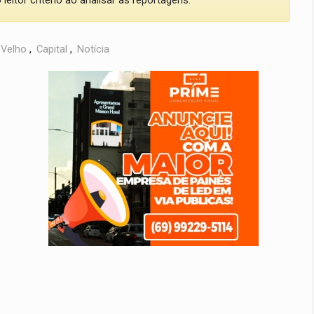
eitor critério ao analisar as reportagens.
 Velho
,
Capital
,
Notícia