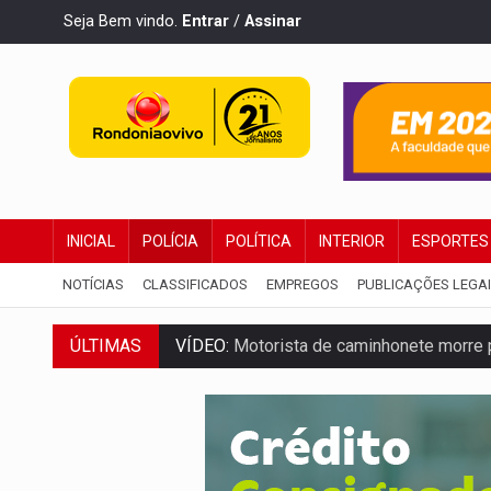
Seja Bem vindo.
Entrar
/
Assinar
INICIAL
POLÍCIA
POLÍTICA
INTERIOR
ESPORTES
NOTÍCIAS
CLASSIFICADOS
EMPREGOS
PUBLICAÇÕES LEGA
VÍDEO:
Motorista de caminhonete morre p
ÚLTIMAS
LAZER:
Seis lugares gratuitos para apro
VÍDEO:
FTICCO e Força Tática prendem 
INCLUSÃO:
Prefeitura fortalece parceri
DEFESA:
Exército testa inovações no com