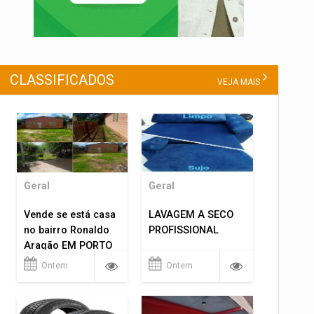
CLASSIFICADOS
VEJA MAIS
Geral
Geral
Vende se está casa
LAVAGEM A SECO
no bairro Ronaldo
PROFISSIONAL
Aragão EM PORTO
VELHO RO.
Ontem
Ontem