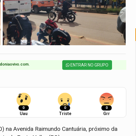
doniaovivo.com.​
ENTRAR NO GRUPO
0
0
0
Uau
Triste
Grr
0) na Avenida Raimundo Cantuária, próximo da