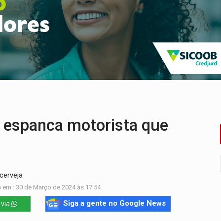
o Oeste, CINEMAZÔNIA leva cinema amazônico a estudantes na
ado (8) de calor intenso e tempo firme
e espera, asfalto chega ao bairro Nova Esperança
na programação do Festival de Dança de Joinville
re em acidente na BR-364
espanca motorista que
cerveja
 em : 30 de Março de 2024 às 17:54
Siga a gente no Google News
 via