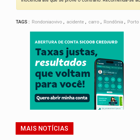
inocência até que se prove o contrário. Recomenda-se ao l
TAGS :
Rondoniaovivo
,
acidente
,
carro
,
Rondônia
,
Porto
MAIS NOTÍCIAS