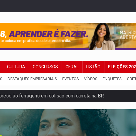
CULTURA
CONCURSOS
GERAL
LISTÃO
ELEIÇÕES 20
IS
DESTAQUES EMPRESARIAIS
EVENTOS
VÍDEOS
ENQUETES
OBIT
reso às ferragens em colisão com carreta na BR
veitar o fim de semana em Porto Velho
membro do CV com arma e drogas em boca de fumo
a com a APAE para ampliar ações voltadas a PCD's
bate a drones durante exercício antiaéreo