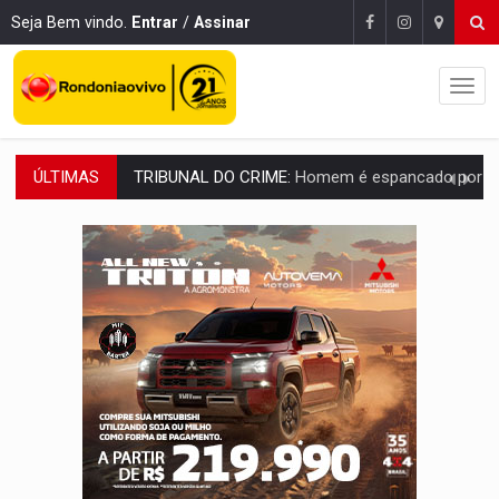
Seja Bem vindo.
Entrar
/
Assinar
ÚLTIMAS
VÍDEO:
Perseguição é registrada no shopping após colombiana furtar ce
LUDOPATIA:
Apostas online começam a afetar produtividade e rotina
REFLORESTAMENTO:
Plantar árvores não será mais suficiente para comprov
OVNIS NA LUA:
Cientistas alertam para possível base secreta no satélite n
ACABOU COM PEUGEOT:
Incêndio destrói carro que era rebocado para oficina no
VÍDEO:
Ladrão é filmado furtando moto na frente do bar 
BOLSAS DE PESQUISA:
Iniciativa Amazônia+10 lança chamada para fortalecer cadeia
MATERIAL:
Brasil tem grandes reservas de urânio, mas produz pouco e impo