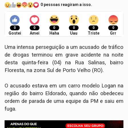
0 pessoas reagiram a isso.
0
0
0
0
0
0
Gostei
Amei
Haha
Uau
Triste
Grr
Uma intensa perseguição a um acusado de tráfico
de drogas terminou em grave acidente na noite
desta quinta-feira (04) na Rua Salinas, bairro
Floresta, na zona Sul de Porto Velho (RO).
O acusado estava em um carro modelo Logan na
região do bairro Eldorado, quando não obedeceu
ordem de parada de uma equipe da PM e saiu em
fuga.