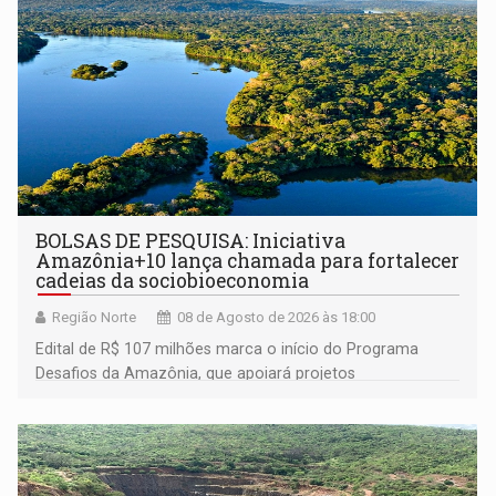
BOLSAS DE PESQUISA: Iniciativa
Amazônia+10 lança chamada para fortalecer
cadeias da sociobioeconomia
Região Norte
08 de Agosto de 2026 às 18:00
Edital de R$ 107 milhões marca o início do Programa
Desafios da Amazônia, que apoiará projetos
desenvolvidos por redes de pesquisa e inovação. A
submissão de pré-propostas poderá ser feita até 1º de
setembro