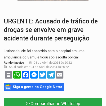
VÍDEO:
Armado com machado, homem ameaça matar sobrinha grávida e com
TRIBUNAL DO CRIME:
Homem é espancado por facção criminosa 
URGENTE: Acusado de tráfico de
drogas se envolve em grave
acidente durante perseguição
Lesionado, ele foi socorrido para o hospital em uma
ambulância do Samu e ficou sob escolta policial
04 de Abril de 2024 às 20:32
Rondoniaovivo
Atualizada em : 04 de Abril de 2024 às 20:52
Print
WhatsApp
Facebook
Messenger
Twitter
Telegram
Email
Siga a gente no Google News
Compartilhar no Whatsapp