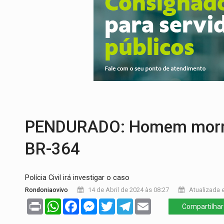
EXTENSÃO DE DANOS:
Ferroviários ped
VARIANDO O CARDÁPIO:
Veja essa recei
PREJUÍZO AOS ESTUDANTES:
Greve dos
POSSESSÃO DE DEBORAH LOGAN:
Terro
TRANSPARÊNCIA:
TCE reúne candidatos 
ARTIGO:
Reter até 50% no distrato imobil
PENDURADO: Homem morre 
BR-364
Polícia Civil irá investigar o caso
Rondoniaovivo
14 de Abril de 2024 às 08:27
Atualizada e
Print
WhatsApp
Facebook
Messenger
Twitter
Telegram
Email
Compartilhar