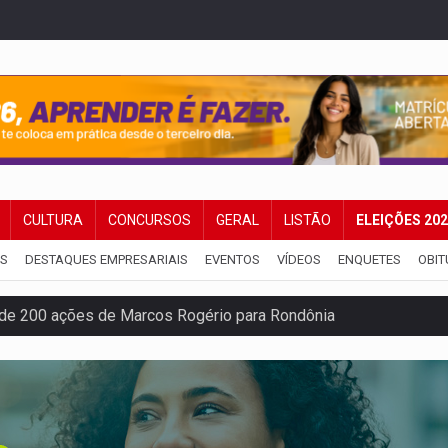
CULTURA
CONCURSOS
GERAL
LISTÃO
ELEIÇÕES 20
IS
DESTAQUES EMPRESARIAIS
EVENTOS
VÍDEOS
ENQUETES
OBIT
de 200 ações de Marcos Rogério para Rondônia
ença em PVH e transforma Aramix em Super Nova Era
nacional e transforma Brasil em corredor da cocaína
Antônio Ocampo conduz a história de uma ferrovia desgoverna