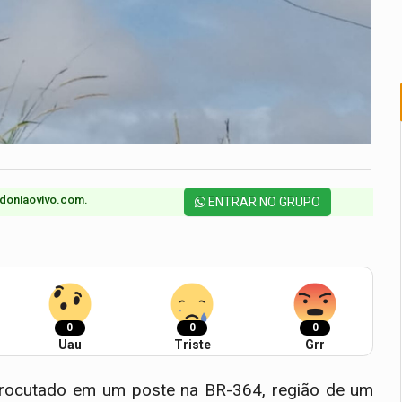
doniaovivo.com.​
ENTRAR NO GRUPO
0
0
0
Uau
Triste
Grr
trocutado em um poste na BR-364, região de um