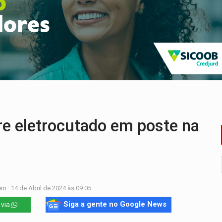
em ao Iphan recuperação de área atingida por erosão na EFMM
ta de carne assada para o almoço e o jantar
 professores em PVH é considerada ilegal pela Justiça
r mistura mistério e filmagens quase reais – Por Marcos Souza
ao Governo e apresenta diagnóstico sobre RO
iário é legal, mas não pode ser automático
eletrocutado em poste na
m : 14 de Abril de 2024 às 09:05
Siga a gente no Google News
 via