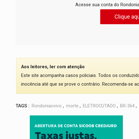
Acesse sua conta do Rondonia
Clique aqu
Aos leitores, ler com atenção
Este site acompanha casos policiais. Todos os conduzi
inocência até que se prove o contrário. Recomenda-se ao l
TAGS :
Rondoniaovivo
,
morte
,
ELETROCUTADO
,
BR-364
,