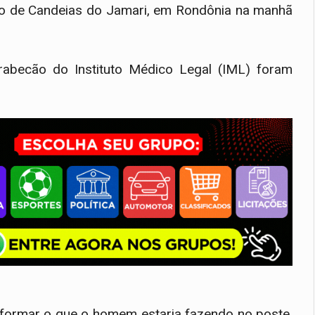
pio de Candeias do Jamari, em Rondônia na manhã
 e rabecão do Instituto Médico Legal (IML) foram
formar o que o homem estaria fazendo no poste,