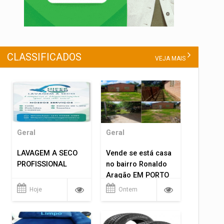
CLASSIFICADOS
VEJA MAIS
Geral
Geral
LAVAGEM A SECO
Vende se está casa
PROFISSIONAL
no bairro Ronaldo
Aragão EM PORTO
VELHO RO.
Hoje
Ontem