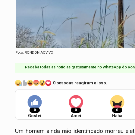
Foto: RONDONIAOVIVO
Receba todas as notícias gratuitamente no WhatsApp do Ron
0 pessoas reagiram a isso.
0
0
0
Gostei
Amei
Haha
Um homem ainda não identificado morreu ele