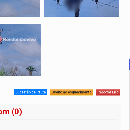
Sugestão de Pauta
Direito ao esquecimento
Reportar Erro
om (0)