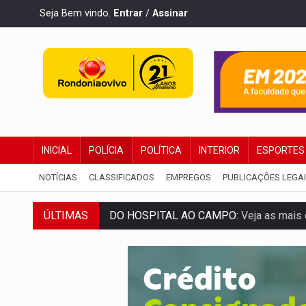
Seja Bem vindo.
Entrar
/
Assinar
INICIAL
POLÍCIA
POLÍTICA
INTERIOR
ESPORTES
NOTÍCIAS
CLASSIFICADOS
EMPREGOS
PUBLICAÇÕES LEGA
ÚLTIMAS
DO HOSPITAL AO CAMPO:
Veja as mais 
EXPANSÃO:
Grupo Nova Era amplia pres
ROTA GLOBAL:
PCC amplia presença inter
CONEXÃO RONDONIAOVIVO:
Museólogo 