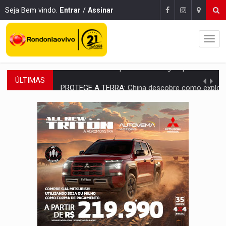
Seja Bem vindo.
Entrar
/
Assinar
ÚLTIMAS
PROTEGE A TERRA:
China descobre como explodir asteroide com bomba n
VÍDEO:
Motociclista morre após bater na traseira de camin
PARECE UM NUGGET:
Essa receita com frango virou o meu ja
EMPREENDEDORISMO:
7 negócios que podem começar com pouco dinheiro e vi
GIGANTE DA AMÉRICA:
Brasil reúne dimensão continental e posição estratégic
INDEPENDÊNCIA:
10 dicas importantes para quem quer mo
VARCENA:
Cientistas descobrem nova espécie de rã em florestas alagada
BARGANHA:
Vai comprar celular usado? Veja como consultar o a