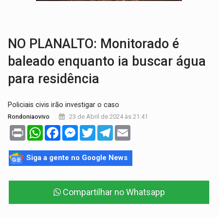
AMOR PERDIDO DÓI:
Luto amoroso não tem prazo, mas exige aten
TECNOLOGIA:
Empresas de Xangai aprimoram robôs de IA incorporada em 
NO PLANALTO: Monitorado é
baleado enquanto ia buscar água
para residência
Policiais civis irão investigar o caso
23 de Abril de 2024 às 21:41
Rondoniaovivo
Print
WhatsApp
Facebook
Messenger
Twitter
Telegram
Email
Siga a gente no Google News
Compartilhar no Whatsapp