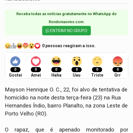
Receba todas as notícias gratuitamente no WhatsApp do
Rondoniaovivo.com.​
ENTRAR NO GRUPO
0 pessoas reagiram a isso.
0
0
0
0
0
0
Gostei
Amei
Haha
Uau
Triste
Grr
Mayson Henrique O. C., 22, foi alvo de tentativa de
homicídio na noite desta terça-feira (23) na Rua
Hernandes Índio, bairro Planalto, na zona Leste de
Porto Velho (RO).
O rapaz, que é apenado monitorado por