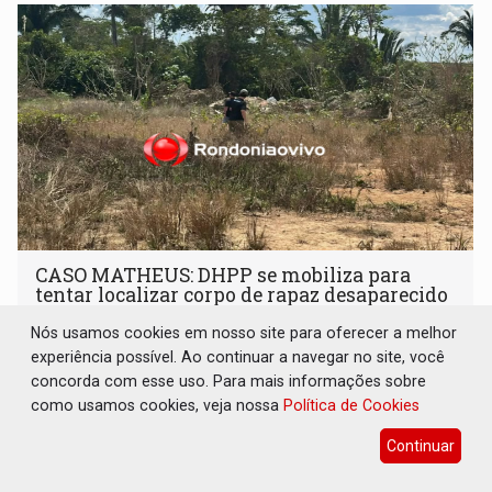
CASO MATHEUS: DHPP se mobiliza para
tentar localizar corpo de rapaz desaparecido
Polícia
06 de Agosto de 2026 às 10:31
Nós usamos cookies em nosso site para oferecer a melhor
experiência possível. Ao continuar a navegar no site, você
Denúncias anônimas através do 197 são fundamentais
concorda com esse uso. Para mais informações sobre
para o caso
como usamos cookies, veja nossa
Política de Cookies
Continuar