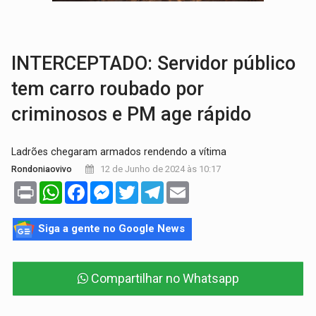
PERIGO:
Moradores denunciam escuridão e insegurança na Estrada d
INTERCEPTADO: Servidor público
tem carro roubado por
criminosos e PM age rápido
Ladrões chegaram armados rendendo a vítima
12 de Junho de 2024 às 10:17
Rondoniaovivo
Print
WhatsApp
Facebook
Messenger
Twitter
Telegram
Email
Siga a gente no Google News
Compartilhar no Whatsapp