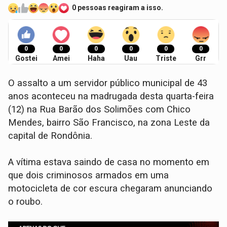
0 pessoas reagiram a isso.
0
0
0
0
0
0
Gostei
Amei
Haha
Uau
Triste
Grr
O assalto a um servidor público municipal de 43
anos aconteceu na madrugada desta quarta-feira
(12) na Rua Barão dos Solimões com Chico
Mendes, bairro São Francisco, na zona Leste da
capital de Rondônia.
A vítima estava saindo de casa no momento em
que dois criminosos armados em uma
motocicleta de cor escura chegaram anunciando
o roubo.