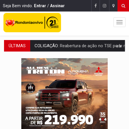
Seja Bem vindo.
Entrar
/
Assinar
COLIGAÇÃO:
Reabertura de ação no TSE pode resultar em cassação de prefeita 
ÚLTIMAS
INCLUSÃO:
APAE Porto Velho abre inscrições para 
CLUBE DOS R$ 00,00:
21 candidatos declaram patrimônio zero em Rondônia na
INTERIOR:
Ouro Preto do Oeste realiza Cavalgada da Expo Show Norte
DESENVOLVIMENTO:
Ideb avança nos anos iniciais do ensino fundamen
VULGO 'UNIÃO':
Chefe de facção criminosa é preso durante oper
Publicação Legal:
CONVOCAÇÃO DAS ELEIÇÕES: S
EDUCAÇÃO:
Corumbiara lidera Ideb 2025 entre redes municipai
COMPETIÇÕES:
Joer 2026 inicia fases regionais e reúne mais de 7,3 mil