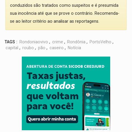
conduzidos são tratados como suspeitos e é presumida
sua inocência até que se prove o contrário. Recomenda-
se ao leitor critério ao analisar as reportagens.
TAGS :
Rondoniaovivo
,
crime
,
Rondônia
,
PortoVelho
,
capital
,
roubo
,
pão
,
caseiro
,
Notícia