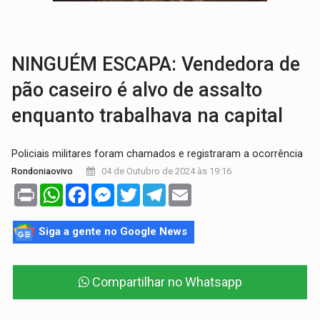
TRÁGICO:
Pai do 'Xandy Motocross' morre em acidente
VÍDEO:
Motorista de caminhonete morre preso às ferragens em colisão com
NINGUÉM ESCAPA: Vendedora de
pão caseiro é alvo de assalto
enquanto trabalhava na capital
Policiais militares foram chamados e registraram a ocorrência
04 de Outubro de 2024 às 19:16
Rondoniaovivo
Print
WhatsApp
Facebook
Messenger
Twitter
Telegram
Email
Siga a gente no Google News
Compartilhar no Whatsapp