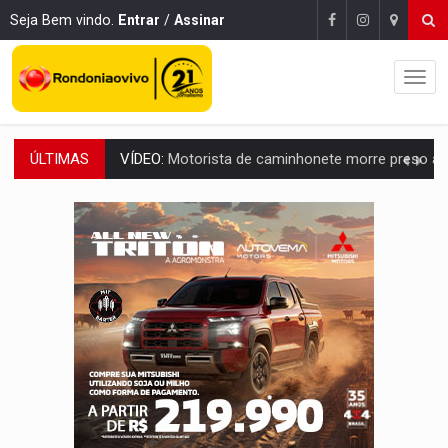
Seja Bem vindo.
Entrar
/
Assinar
ÚLTIMAS
LAZER:
Seis lugares gratuitos para aproveitar o fim de semana e
VÍDEO:
FTICCO e Força Tática prendem membro do CV com arma e drogas em
INCLUSÃO:
Prefeitura fortalece parceria com a APAE para ampliar ações v
DEFESA:
Exército testa inovações no combate a drones durante exerc
TEMAS SOCIOAMBIENTAIS:
Em Itapuã do Oeste, CINEMAZÔNIA leva cinema amazônico 
PREVISÃO:
Interior de Rondônia terá sábado (8) de calor intenso
INFRAESTRUTURA:
Após quase 30 anos de espera, asfalto chega ao bairr
A ILHA:
Coreografia de Rondônia estreia na programação do Festival de Dan