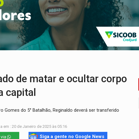
e espera, asfalto chega ao bairro Nova Esperança
na programação do Festival de Dança de Joinville
rro de digitação' em declaração de patrimônio de R$ 29 mi
 pelo adicional de incentivo com efeitos retroativos
veitar o fim de semana em Porto Velho
 de matar e ocultar corpo
 capital
 Gomes do 5° Batalhão, Reginaldo deverá ser transferido
a em : 20 de Janeiro de 2025 às 05:16
Siga a gente no Google News
 via