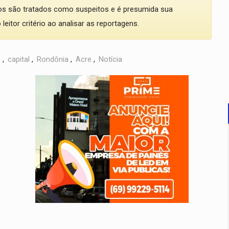
dos são tratados como suspeitos e é presumida sua
eitor critério ao analisar as reportagens.
o
,
capital
,
Rondônia
,
Acre
,
Notícia