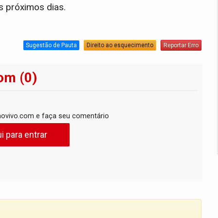
s próximos dias.
Sugestão de Pauta
Direito ao esquecimento
Reportar Erro
om (0)
ovivo.com e faça seu comentário
i para entrar