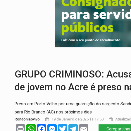
INFRAESTRUTURA:
Após quase 30 anos d
A ILHA:
Coreografia de Rondônia estreia 
ELEIÇÕES 2026:
Sgt. Mouza esclarece 'e
JUDICIÁRIO:
Sinjur parabeniza servidores
LAZER:
Seis lugares gratuitos para apro
GRUPO CRIMINOSO: Acusado
de jovem no Acre é preso na
Preso em Porto Velho por uma guarnição do sargento Sandro
para Rio Branco (AC) nos próximos dias
Rondoniaovivo
19 de Janeiro de 2025 às 17:50
Atualizad
Print
WhatsApp
Facebook
Messenger
Twitter
Telegram
Email
Compartilhar