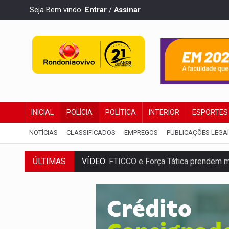
Seja Bem vindo.
Entrar
/
Assinar
INICIAL
POLÍCIA
POLÍTICA
INTERIOR
ESPORTES
NOTÍCIAS
CLASSIFICADOS
EMPREGOS
PUBLICAÇÕES LEGA
VÍDEO:
FTICCO e Força Tática prendem 
ÚLTIMAS
INCLUSÃO:
Prefeitura fortalece parceri
DEFESA:
Exército testa inovações no com
TEMAS SOCIOAMBIENTAIS:
Em Itapuã d
PREVISÃO:
Interior de Rondônia terá sáb