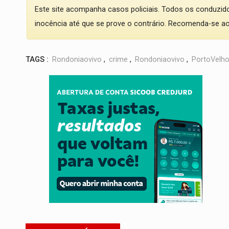
Este site acompanha casos policiais. Todos os conduzi
inocência até que se prove o contrário. Recomenda-se ao l
TAGS :
Rondoniaovivo
,
crime
,
Rondoniaovivo
,
PortoVelh