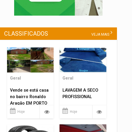
CLASSIFICADOS
VEJA MAIS
Geral
Geral
Vende se está casa
LAVAGEM A SECO
no bairro Ronaldo
PROFISSIONAL
Aragão EM PORTO
VELHO RO.
Hoje
Hoje