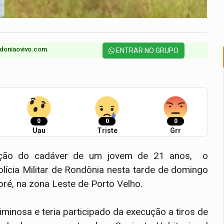
doniaovivo.com.​
ENTRAR NO GRUPO
0
0
0
Uau
Triste
Grr
tação do cadáver de um jovem de 21 anos, o
Polícia Militar de Rondônia nesta tarde de domingo
é, na zona Leste de Porto Velho.
minosa e teria participado da execução a tiros de