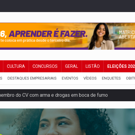
CULTURA
CONCURSOS
GERAL
LISTÃO
ELEIÇÕES 20
IS
DESTAQUES EMPRESARIAIS
EVENTOS
VÍDEOS
ENQUETES
OBIT
membro do CV com arma e drogas em boca de fumo
a com a APAE para ampliar ações voltadas a PCD's
bate a drones durante exercício antiaéreo
o Oeste, CINEMAZÔNIA leva cinema amazônico a estudantes na
ado (8) de calor intenso e tempo firme