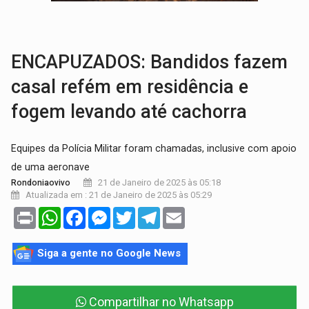
EDUCAÇÃO BÁSICA:
Ideb avança nos anos iniciais do ensino fundame
CONTA DIFÍCIL:
Com as novidades na corrida ao Senado as contas ficara
ENCAPUZADOS: Bandidos fazem
casal refém em residência e
fogem levando até cachorra
Equipes da Polícia Militar foram chamadas, inclusive com apoio
de uma aeronave
21 de Janeiro de 2025 às 05:18
Rondoniaovivo
Atualizada em : 21 de Janeiro de 2025 às 05:29
Print
WhatsApp
Facebook
Messenger
Twitter
Telegram
Email
Siga a gente no Google News
Compartilhar no Whatsapp