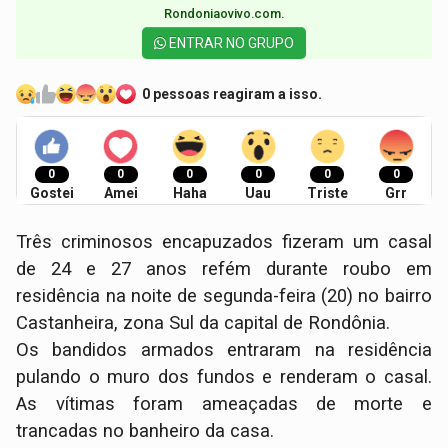
Rondoniaovivo.com.​
ENTRAR NO GRUPO
0 pessoas reagiram a isso.
0
0
0
0
0
0
Gostei
Amei
Haha
Uau
Triste
Grr
Três criminosos encapuzados fizeram um casal
de 24 e 27 anos refém durante roubo em
residência na noite de segunda-feira (20) no bairro
Castanheira, zona Sul da capital de Rondônia.
Os bandidos armados entraram na residência
pulando o muro dos fundos e renderam o casal.
As vítimas foram ameaçadas de morte e
trancadas no banheiro da casa.