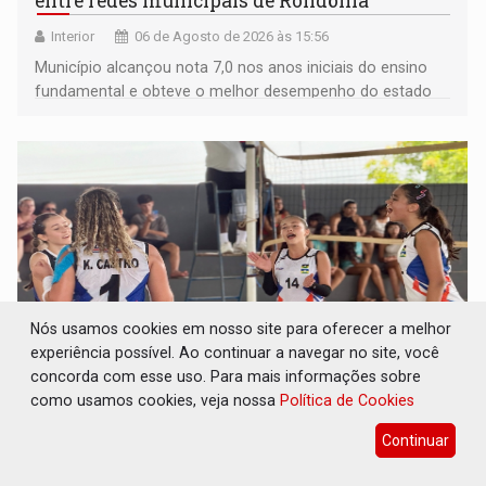
entre redes municipais de Rondônia
Interior
06 de Agosto de 2026 às 15:56
Município alcançou nota 7,0 nos anos iniciais do ensino
fundamental e obteve o melhor desempenho do estado
na rede municipal
Nós usamos cookies em nosso site para oferecer a melhor
experiência possível. Ao continuar a navegar no site, você
concorda com esse uso. Para mais informações sobre
como usamos cookies, veja nossa
Política de Cookies
COMPETIÇÕES: Joer 2026 inicia fases
regionais e reúne mais de 7,3 mil
Continuar
participantes
Esporte
06 de Agosto de 2026 às 15:31