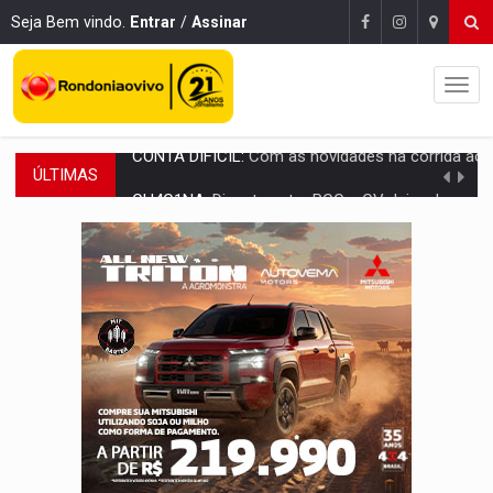
Seja Bem vindo.
Entrar
/
Assinar
ÚLTIMAS
CH4C1NA:
Disputa entre PCC e CV deixa dez mortos em cinco di
IMUNIZAÇÃO:
Prefeitura inicia campanha de multivacinação para crianças 
QUIRINUS:
Draco faz operação para prender faccionados que atacaram proved
TRAFICANTE PRESO:
Operação Brasil Contra o Crime apreende quase meia to
SUPER EL NIÑO:
Trabalho inédito vai garantir água potável para comunidades
FAMÍLIA MORREU:
Identificadas as cinco vítimas de acidente na BR-364, entr
BRASIL CONTRA O CRIME:
Acusado de guardar armas de facção é preso com rev
TRAGÉDIA:
Sobe para cinco o número de mortos em colisão entre carreta e Fia