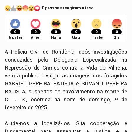
0 pessoas reagiram a isso.
0
0
0
0
0
0
Gostei
Amei
Haha
Uau
Triste
Grr
A Polícia Civil de Rondônia, após investigações
conduzidas pela Delegacia Especializada na
Repressão de Crimes contra a Vida de Vilhena,
vem a público divulgar as imagens dos foragidos
GABRIEL PEREIRA BATISTA e SILVANO PEREIRA
BATISTA, suspeitos de envolvimento na morte de
C. D. S., ocorrida na noite de domingo, 9 de
fevereiro de 2025.
Ajude-nos a localizá-los. Sua cooperação é
fundamental para assegurar a justiça e a