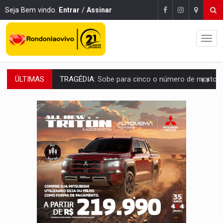
Seja Bem vindo.
Entrar
/
Assinar
ÚLTIMAS
TRANSPORTE DE ARROZ:
MPF assegura cumprimento da legislação sobre transporte d
DEEPFAKE:
Sancionada lei contra violência sexual infantil na inte
COLEGIADO:
Brasil e Rússia discutem energia nuclear, defesa e ciênc
URGENTE:
Colisão entre caminhão e carro deixa quatro mortos e um em est
ENCONTRO:
Amazônia Negra ganha projeção nacional com participação de M
PREVISÃO:
Porto Velho tem chances de chuvas isoladas nesta se
SINDICATOS UNIDOS:
Assembleia Geral delibera greve da educação municip
PROCESSO SELETIVO:
Rondoniaovivo abre oficina de Comunicação com oportunidade