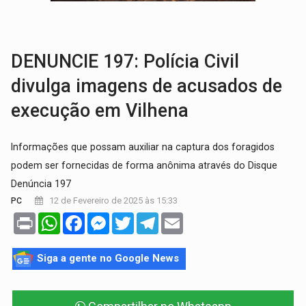
BRASIL CONTRA O CRIME:
Acusado de guardar armas de facção é preso com rev
TRAGÉDIA:
Sobe para cinco o número de mortos em colisão entre carreta e Fia
DENUNCIE 197: Polícia Civil
divulga imagens de acusados de
execução em Vilhena
Informações que possam auxiliar na captura dos foragidos
podem ser fornecidas de forma anônima através do Disque
Denúncia 197
12 de Fevereiro de 2025 às 15:33
PC
Print
WhatsApp
Facebook
Messenger
Twitter
Telegram
Email
Siga a gente no Google News