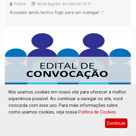
Polícia
06 de Agosto de 2026 às 14:11
Acusado ainda tentou fugir para um matagal
Nós usamos cookies em nosso site para oferecer a melhor
experiência possível. Ao continuar a navegar no site, você
concorda com esse uso. Para mais informações sobre
CONVOCAÇÃO DAS ELEIÇÕES: SEATER/RO
como usamos cookies, veja nossa
Política de Cookies
Publicações Legais
06 de Agosto de 2026 às 14:07
Continuar