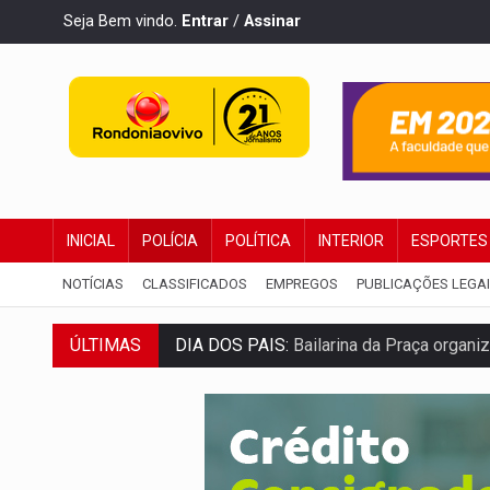
Seja Bem vindo.
Entrar
/
Assinar
INICIAL
POLÍCIA
POLÍTICA
INTERIOR
ESPORTES
NOTÍCIAS
CLASSIFICADOS
EMPREGOS
PUBLICAÇÕES LEGA
DIA DOS PAIS:
Bailarina da Praça organi
ÚLTIMAS
VÍDEO:
Perseguição a embarcação no rio
MEGA SENA:
Prêmio acumula para R$ 16
Publicação Legal:
AVISO DE LICITAÇÃO:
PROVA CONTÁBIL:
UNNESA apresenta do