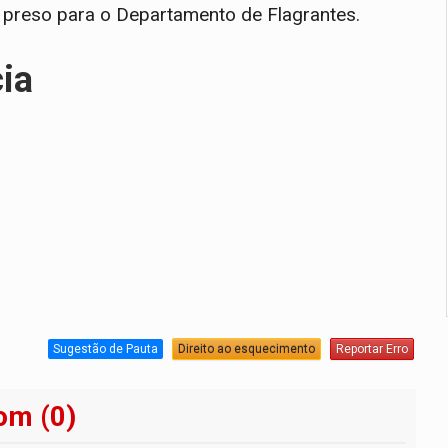
o preso para o Departamento de Flagrantes.
cia
Sugestão de Pauta
Direito ao esquecimento
Reportar Erro
om (0)