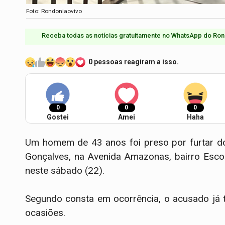
Foto: Rondoniaovivo
Receba todas as notícias gratuitamente no WhatsApp do Ron
0 pessoas reagiram a isso.
0
0
0
Gostei
Amei
Haha
Um homem de 43 anos foi preso por furtar d
Gonçalves, na Avenida Amazonas, bairro Escol
neste sábado (22).
Segundo consta em ocorrência, o acusado já 
ocasiões.