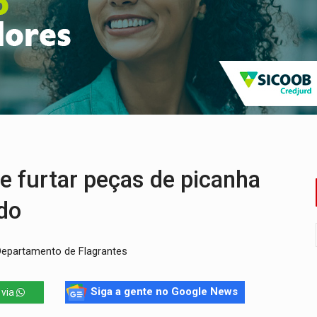
 região Central de Porto Velho
 PREGÃO ELETRÔNICO N.º 90136/2026/SUPEL/RO
es do sorteio da Copa do Brasil 2026
504/2025/SUPEL/RO
 R$ 8,5 bilhões e RO projeta alta de 8,8%
furtar peças de picanha
ido
 Departamento de Flagrantes
Siga a gente no Google News
 via