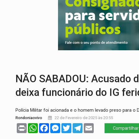
VÍDEO:
Ciclista é atropelado por carro na
Publicação Legal:
AVISO DE LICITAÇÃO:
FUTEBOL:
Confira classificados e detalh
Publicação Legal:
CONCORRÊNCIA Nº 90
ECONOMIA:
Dia dos pais deve movimentar
NÃO SABADOU: Acusado de 
deixa funcionário do IG fer
Polícia Militar foi acionada e o homem levado preso para o
Rondoniaovivo
22 de Fevereiro de 2025 às 20:55
Print
WhatsApp
Facebook
Messenger
Twitter
Telegram
Email
Compartilhar