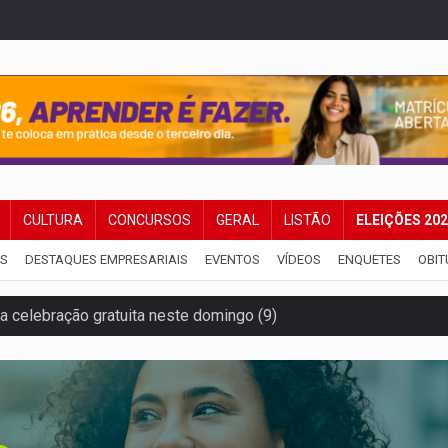
CULTURA
CONCURSOS
GERAL
LISTÃO
ELEIÇÕES 20
IS
DESTAQUES EMPRESARIAIS
EVENTOS
VÍDEOS
ENQUETES
OBIT
za celebração gratuita neste domingo (9)
 Madeira termina com explosivos apreendidos
5 milhões
 PREGÃO ELETRÔNICO Nº 90091/2025/SUPEL/RO
cumentos e questiona apreensão da PF em PVH