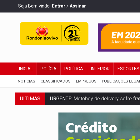
Seja Bem vindo.
Entrar
/
Assinar
INICIAL
POLÍCIA
POLÍTICA
INTERIOR
ESPORTES
NOTÍCIAS
CLASSIFICADOS
EMPREGOS
PUBLICAÇÕES LEGA
ÚLTIMAS
URGENTE:
Motoboy de delivery sofre frat
ELEIÇÕES 2026:
Ulisses Guimarães e as 
DECISÃO REVISADA:
Nunes Marques reduz
CONEXÃO RONDONIAOVIVO:
Museólogo 