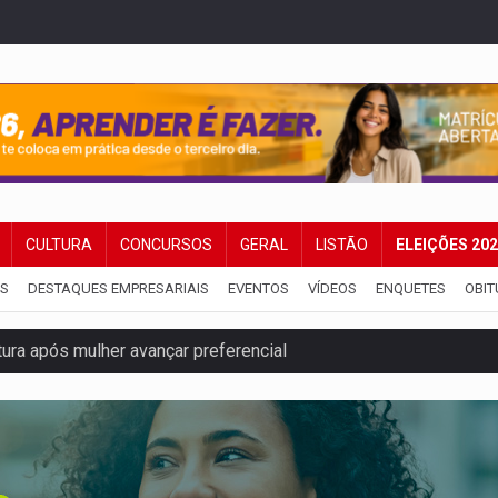
CULTURA
CONCURSOS
GERAL
LISTÃO
ELEIÇÕES 20
IS
DESTAQUES EMPRESARIAIS
EVENTOS
VÍDEOS
ENQUETES
OBIT
ura após mulher avançar preferencial
nuvens no céu de Rondônia – Por Daniel Pereira
 pena de Acir Gurgacz e declara punibilidade extinta
Antônio Ocampo lança livro sobre a Madeira-Mamoré