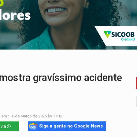
a deputada federal do PL salta R$ 1 mil para R$ 155 mil
e 200 porções de drogas
ação fundiária da comunidade Nova Colina
nia Empreendedora segue no Espaço Alternativo com entrada gra
a de Porto Velho pede exoneração do cargo
uposto ataque com perfis falsos no Instagram
ostra gravíssimo acidente
 em : 10 de Março de 2025 às 17:12
Siga a gente no Google News
 via