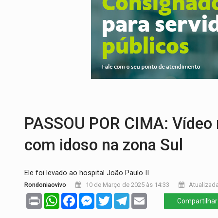
ELEIÇÕES 2026:
Patrimônio de candidata 
VÍDEO:
Quadrilha é flagrada com cerca d
BAIRRO TEIXEIRÃO:
MPF cobra regulariz
SUCESSO NA ABERTURA:
2ª Feira Rondô
REESTRUTURAÇÃO:
Secretário da Seinfr
ADAILTON FÚRIA:
Assessoria denuncia s
PASSOU POR CIMA: Vídeo m
com idoso na zona Sul
Ele foi levado ao hospital João Paulo II
Rondoniaovivo
10 de Março de 2025 às 14:33
Atualizada
Print
WhatsApp
Facebook
Messenger
Twitter
Telegram
Email
Compartilhar