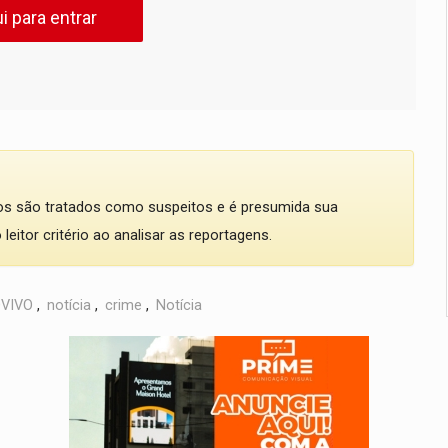
i para entrar
dos são tratados como suspeitos e é presumida sua
eitor critério ao analisar as reportagens.
VIVO
,
notícia
,
crime
,
Notícia